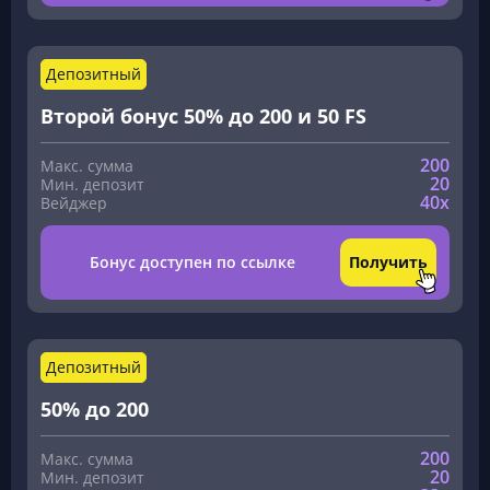
Депозитный
Второй бонус 50% до 200 и 50 FS
200
20
40x
Бонус доступен по ссылке
Получить
Депозитный
50% до 200
200
20