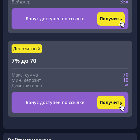
33x
Бонус доступен по ссылке
Получить
Депозитный
7% до 70
70
10
∞
Бонус доступен по ссылке
Получить