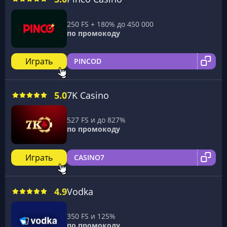
250 FS + 180% до 450 000
по промокоду
Играть
PINCOD
5.0
7K Casino
527 FS и до 827%
по промокоду
Играть
CASINO7
4.9
Vodka
350 FS и 125%
по промокоду