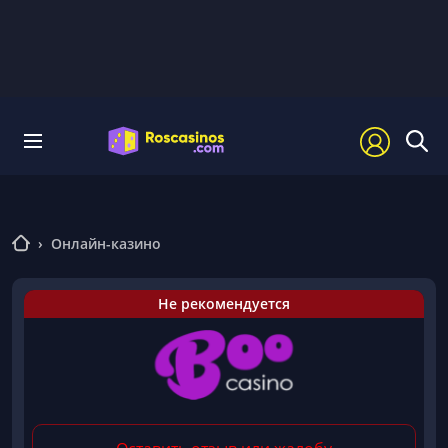
›
Онлайн-казино
Не рекомендуется