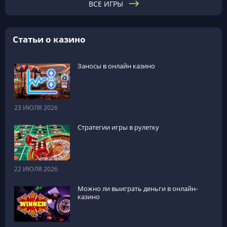
ВСЕ ИГРЫ
Статьи о казино
Заносы в онлайн казино
23 ИЮЛЯ 2026
Стратегии игры в рулетку
22 ИЮЛЯ 2026
Можно ли выиграть деньги в онлайн-
казино