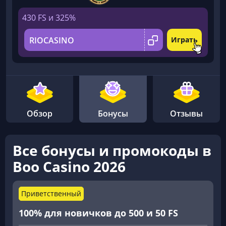
430 FS и 325%
RIOCASINO
Играть
Обзор
Бонусы
Отзывы
Все бонусы и промокоды в
Boo Casino 2026
Приветственный
100% для новичков до 500 и 50 FS