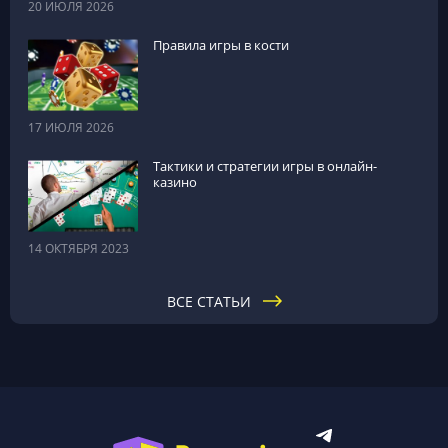
20 ИЮЛЯ 2026
Правила игры в кости
17 ИЮЛЯ 2026
Тактики и стратегии игры в онлайн-
казино
14 ОКТЯБРЯ 2023
ВСЕ СТАТЬИ