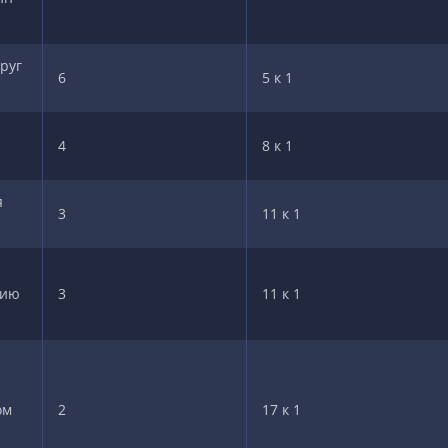
руг
6
5 к 1
4
8 к 1
я
3
11 к 1
нию
3
11 к 1
ом
2
17 к 1