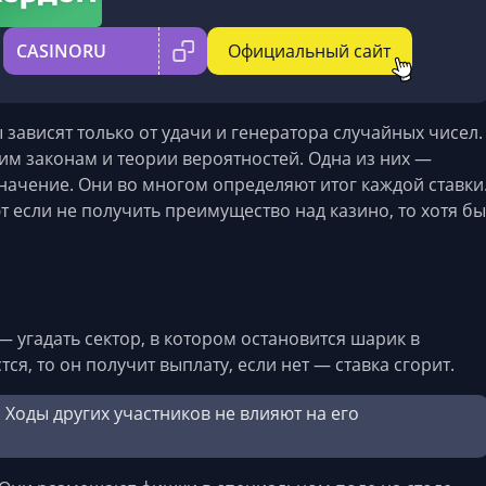
CASINORU
Официальный сайт
ы зависят только от удачи и генератора случайных чисел.
м законам и теории вероятностей. Одна из них —
начение. Они во многом определяют итог каждой ставки
т если не получить преимущество над казино, то хотя бы
— угадать сектор, в котором остановится шарик в
тся, то он получит выплату, если нет — ставка сгорит.
 Ходы других участников не влияют на его