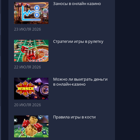
Заносы в онлайн казино
23 ИЮЛЯ 2026
Стратегии игры в рулетку
22 ИЮЛЯ 2026
Можно ли выиграть деньги
в онлайн-казино
20 ИЮЛЯ 2026
Правила игры в кости