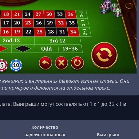
ме внешних и внутренних бывают устные ставки. Они
ии номеров и делаются на отдельном треке.
та. Выигрыши могут составлять от 1 к 1 до 35 к 1 в
Количество
задействованных
Выигрыш