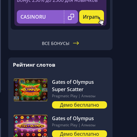
CASINORU
Играть
ВСЕ БОНУСЫ
Рейтинг слотов
Gates of Olympus
Super Scatter
Pragmatic Play | Алмазы
Демо бесплатно
Gates of Olympus
Pragmatic Play | Алмазы
Демо бесплатно