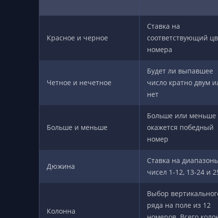
Ставка на
Красное и черное
соответствующий цв
номера
Будет ли выпавшее
Четное и нечетное
число кратно двум и
нет
Больше или меньше 
Больше и меньше
окажется победный
номер
Ставка на диапазон
Дюжина
чисел 1-12, 13-24 и 2
Выбор вертикальног
ряда на поле из 12
Колонна
номеров. Всего коло