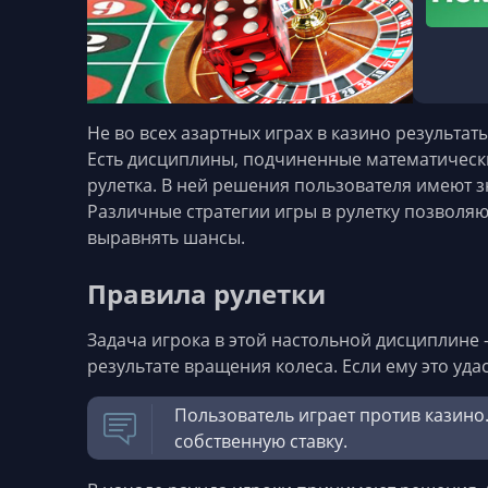
Не во всех азартных играх в казино результат
Есть дисциплины, подчиненные математически
рулетка. В ней решения пользователя имеют з
Различные стратегии игры в рулетку позволяю
выравнять шансы.
Правила рулетки
Задача игрока в этой настольной дисциплине 
результате вращения колеса. Если ему это удас
Пользователь играет против казино.
собственную ставку.