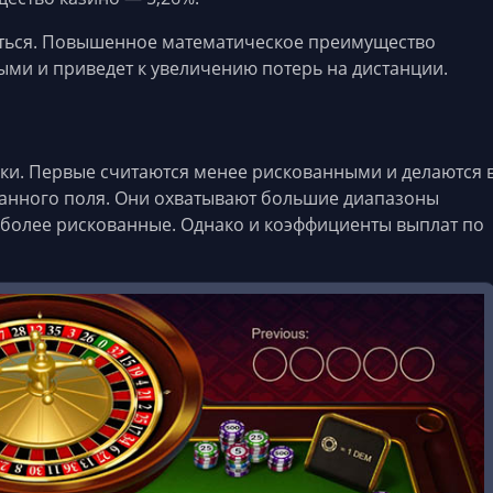
ться. Повышенное математическое преимущество
ыми и приведет к увеличению потерь на дистанции.
ки. Первые считаются менее рискованными и делаются 
анного поля. Они охватывают большие диапазоны
и более рискованные. Однако и коэффициенты выплат по