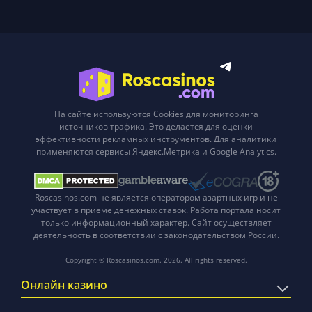
На сайте используются Cookies для мониторинга
источников трафика. Это делается для оценки
эффективности рекламных инструментов. Для аналитики
применяются сервисы Яндекс.Метрика и Google Analytics.
Roscasinos.com не является оператором азартных игр и не
участвует в приеме денежных ставок. Работа портала носит
только информационный характер. Сайт осуществляет
деятельность в соответствии с законодательством России.
Copyright © Roscasinos.com. 2026. All rights reserved.
Онлайн казино