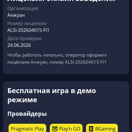
Организация
Анжуан
Номер лицензии
ALSI-202604015-FI1
Дата проверки
24.06.2026
Чтобы работать легально, оператор оформил
лицензию Анжуан, номер ALSI-202604015-FI1
Бесплатная игра в демо
режиме
Провайдеры
Pragmatic Play
Play’n GO
BGaming