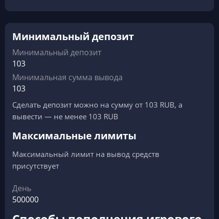
Минимальный депозит
Минимальный депозит
103
Минимальная сумма вывода
103
Сделать депозит можно на сумму от 103 RUB, а
вывести — не менее 103 RUB
Максимальные лимиты
Максимальный лимит на вывод средств
присутствует
День
500000
Способы пополнения игрового