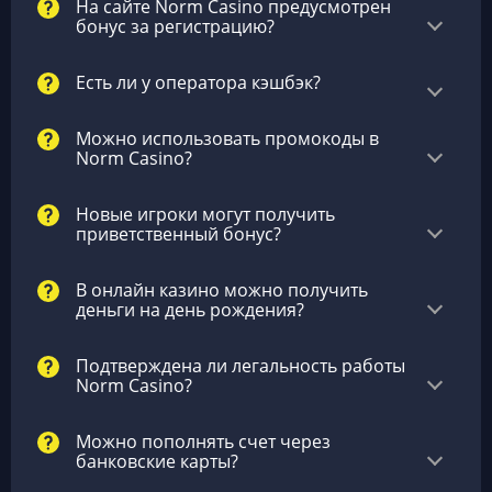
На сайте Norm Casino предусмотрен
бонус за регистрацию?
Есть ли у оператора кэшбэк?
Можно использовать промокоды в
Norm Casino?
Новые игроки могут получить
приветственный бонус?
В онлайн казино можно получить
деньги на день рождения?
Подтверждена ли легальность работы
Norm Casino?
Можно пополнять счет через
банковские карты?