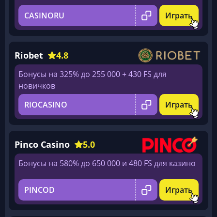
CASINORU
Играть
Riobet
4.8
Бонусы на 325% до 255 000 + 430 FS для
новичков
RIOCASINO
Играть
Pinco Casino
5.0
Бонусы на 580% до 650 000 и 480 FS для казино
PINCOD
Играть