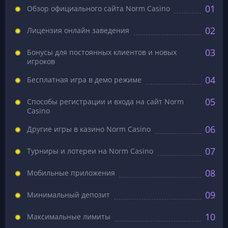
01
Обзор официального сайта Norm Casino
02
Лицензия онлайн заведения
03
Бонусы для постоянных клиентов и новых
игроков
04
Бесплатная игра в демо режиме
05
Способы регистрации и входа на сайт Norm
Casino
06
Другие игры в казино Norm Casino
07
Турниры и лотереи на Norm Casino
08
Мобильные приложения
09
Минимальный депозит
10
Максимальные лимиты