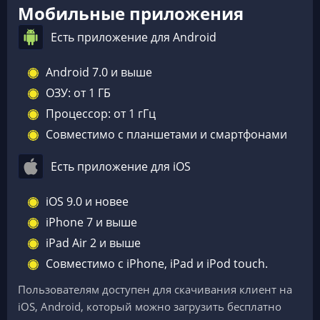
Мобильные приложения
Есть приложение для Android
Android 7.0 и выше
ОЗУ: от 1 ГБ
Процессор: от 1 гГц
Совместимо с планшетами и смартфонами
Есть приложение для iOS
iOS 9.0 и новее
iPhone 7 и выше
iPad Air 2 и выше
Совместимо с iPhone, iPad и iPod touch.
Пользователям доступен для скачивания клиент на
iOS, Android, который можно загрузить бесплатно