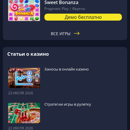
Sweet Bonanza
Pragmatic Play | Фрукты
Демо бесплатно
ВСЕ ИГРЫ
Статьи о казино
Заносы в онлайн казино
23 ИЮЛЯ 2026
Стратегии игры в рулетку
22 ИЮЛЯ 2026