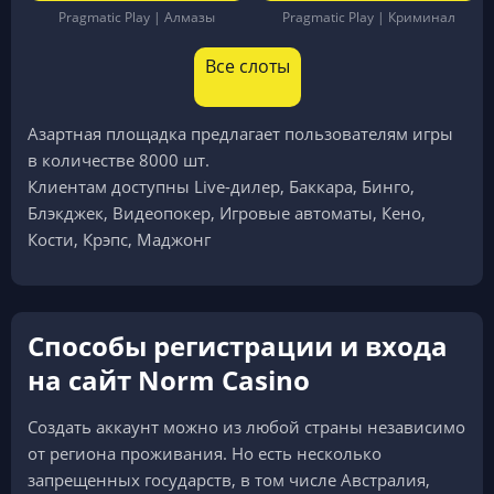
Pragmatic Play | Алмазы
Pragmatic Play | Криминал
Все слоты
Азартная площадка предлагает пользователям игры
в количестве 8000 шт.
Клиентам доступны Live-дилер, Баккара, Бинго,
Блэкджек, Видеопокер, Игровые автоматы, Кено,
Кости, Крэпс, Маджонг
Способы регистрации и входа
на сайт Norm Casino
Создать аккаунт можно из любой страны независимо
от региона проживания. Но есть несколько
запрещенных государств, в том числе Австралия,