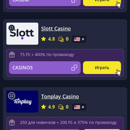
Slott Casino
21
4.8
0
75 FS + 400% по промокоду
CASINOS
Играть
Tonplay Casino
22
4.9
0
250 для новичков + 200 FS и 375% по промокоду