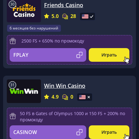
Friends Casino
30
5.0
28
6 месяцев без нарушений
2500 FS + 650% по промокоду
FPLAY
Играть
Win Win Casino
31
4.9
0
50 FS в Gates of Olympus 1000 и 150 FS + 200% по
промокоду
CASINOW
Играть