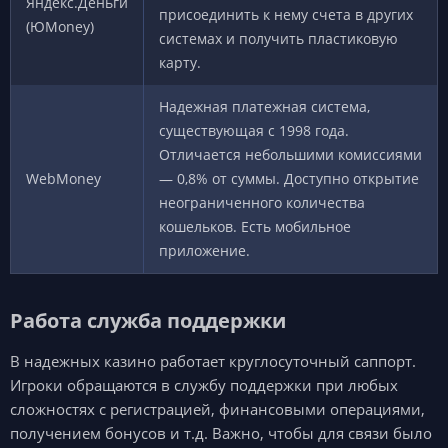
Яндекс.Деньги
присоединить к нему счета в других
(ЮMoney)
системах и получить пластиковую
карту.
Надежная платежная система,
существующая с 1998 года.
Отличается небольшими комиссиями
WebMoney
— 0,8% от суммы. Доступно открытие
неограниченного количества
кошельков. Есть мобильное
приложение.
Работа служба поддержки
В надежных казино работает круглосуточный саппорт.
Игроки обращаются в службу поддержки при любых
сложностях с регистрацией, финансовыми операциями,
получением бонусов и т.д. Важно, чтобы для связи было