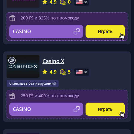
4.9
0
200 FS и 325% по промокоду
CASINO
Играть
Casino X
29
4.9
5
6 месяцев без нарушений
250 FS и 400% по промокоду
CASINO
Играть