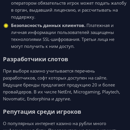
оператором обязательств игрок может подать жалобу
в орган, выдавший лицензию, и рассчитывать на
поддержку.
Безопасность данных клиентов.
Платежная и
личная информации пользователей защищены
технологиями SSL-шифрования. Третьи лица не
могут получить к ним доступ.
Разработчики слотов
При выборе казино учитывается перечень
разработчиков, софт которых доступен на сайте.
Ведущие бренды предлагают продукцию 20 и более
провайдеров. В их числе NetEnt, Microgaming, Playtech,
Novomatic, Endorphina и другие.
Репутация среди игроков
О популярных интернет казино на рубли много