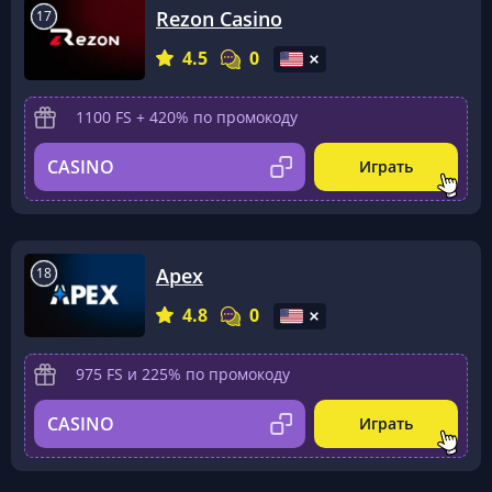
Rezon Casino
17
4.5
0
1100 FS + 420% по промокоду
CASINO
Играть
Apex
18
4.8
0
975 FS и 225% по промокоду
CASINO
Играть