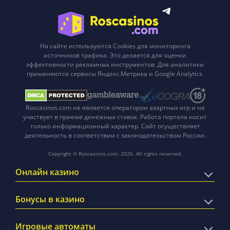
На сайте используются Cookies для мониторинга
источников трафика. Это делается для оценки
эффективности рекламных инструментов. Для аналитики
применяются сервисы Яндекс.Метрика и Google Analytics.
Roscasinos.com не является оператором азартных игр и не
участвует в приеме денежных ставок. Работа портала носит
только информационный характер. Сайт осуществляет
деятельность в соответствии с законодательством России.
Copyright © Roscasinos.com. 2026. All rights reserved.
Онлайн казино
С мгновенным выводом
Бонусы в казино
Скачать
За регистрацию
Игровые автоматы