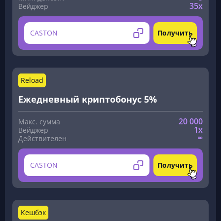
35x
CASTON
Получить
Reload
Ежедневный криптобонус 5%
20 000
1x
∞
CASTON
Получить
Кешбэк