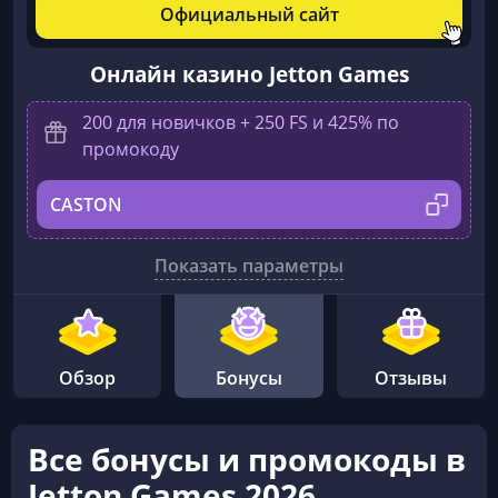
Официальный сайт
Онлайн казино Jetton Games
200 для новичков + 250 FS и 425% по
промокоду
CASTON
Показать параметры
Обзор
Бонусы
Отзывы
Все бонусы и промокоды в
Jetton Games 2026