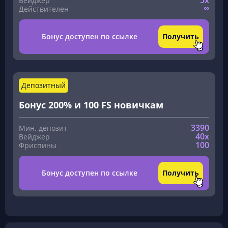
5x
∞
Бонус доступен по ссылке
Получить
Депозитный
Бонус 200% и 100 FS новичкам
3390
40x
100
Бонус доступен по ссылке
Получить