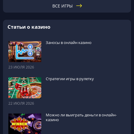
ВСЕ ИГРЫ
Статьи о казино
Заносы в онлайн казино
23 ИЮЛЯ 2026
Стратегии игры в рулетку
22 ИЮЛЯ 2026
Можно ли выиграть деньги в онлайн-
казино