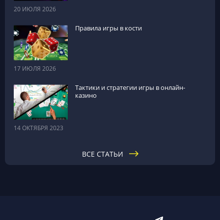
20 ИЮЛЯ 2026
Правила игры в кости
17 ИЮЛЯ 2026
Тактики и стратегии игры в онлайн-
казино
14 ОКТЯБРЯ 2023
ВСЕ СТАТЬИ