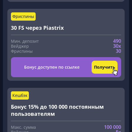
Фриспины
30 FS через Piastrix
490
30x
30
Бонус доступен по ссылке
Получить
Кешбэк
Бонус 15% до 100 000 постоянным
пользователям
100 000