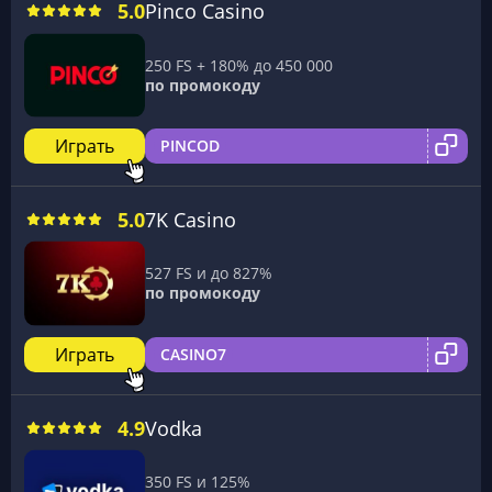
5.0
Pinco Casino
250 FS + 180% до 450 000
по промокоду
Играть
PINCOD
5.0
7K Casino
527 FS и до 827%
по промокоду
Играть
CASINO7
4.9
Vodka
350 FS и 125%