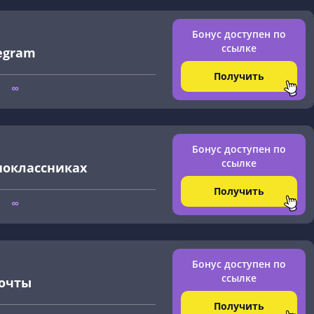
Бонус доступен по
ссылке
egram
Получить
∞
Бонус доступен по
ссылке
ноклассниках
Получить
∞
Бонус доступен по
ссылке
почты
Получить