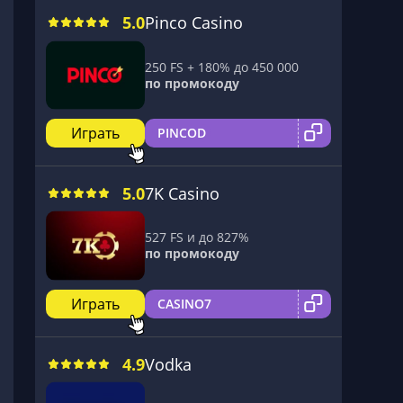
5.0
Pinco Casino
250 FS + 180% до 450 000
по промокоду
Играть
PINCOD
5.0
7K Casino
527 FS и до 827%
по промокоду
Играть
CASINO7
4.9
Vodka