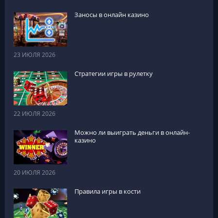
Заносы в онлайн казино
23 ИЮЛЯ 2026
Стратегии игры в рулетку
22 ИЮЛЯ 2026
Можно ли выиграть деньги в онлайн-
казино
20 ИЮЛЯ 2026
Правила игры в кости