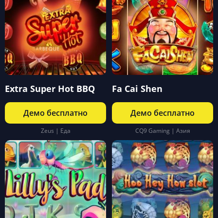
Extra Super Hot BBQ
Fa Cai Shen
Демо бесплатно
Демо бесплатно
Zeus | Еда
CQ9 Gaming | Азия