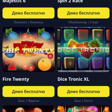
Majestic 6
Spin 2 Race
Демо бесплатно
Демо бесплатно
Slotvision | Комиксы
AlteaGaming | Спорт
Fire Twenty
Dice Tronic XL
Демо бесплатно
Демо бесплатно
Zeus | Фрукты
Zeus | Кости