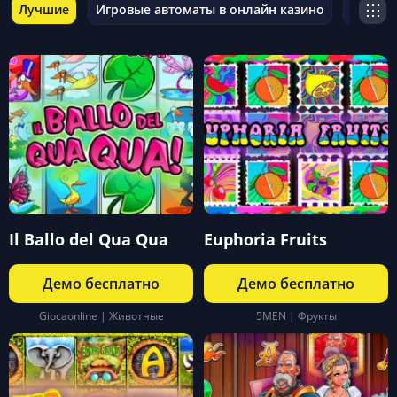
Лучшие
Игровые автоматы в онлайн казино
Лучши
чисел и являются хаотичными. ГСЧ определяет
номиналы символов, их количество и расположение на
поле. Если одинаковые изображения сформируют
линию, игрок получит выплату. Слоты отличаются
дизайном, функциями, механиками и общими
параметрами. На этой странице собраны самые лучшие
онлайн игровые автоматы по версии редакции.
Il Ballo del Qua Qua
Euphoria Fruits
Демо бесплатно
Демо бесплатно
Giocaonline | Животные
5MEN | Фрукты