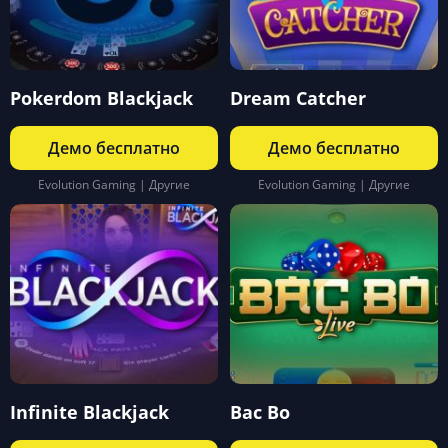
Pokerdom Blackjack
Dream Catcher
Демо бесплатно
Демо бесплатно
Evolution Gaming | Другие
Evolution Gaming | Другие
Infinite Blackjack
Bac Bo