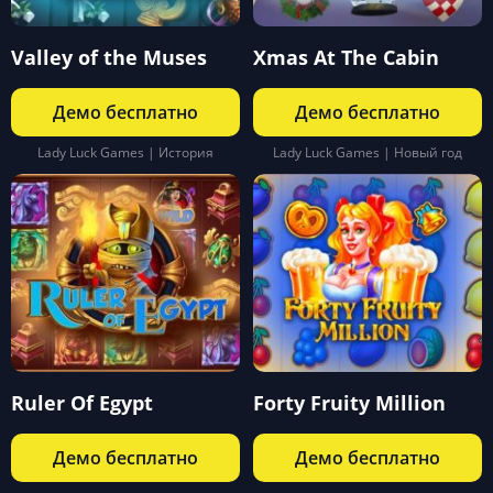
Valley of the Muses
Xmas At The Cabin
Демо бесплатно
Демо бесплатно
Lady Luck Games | История
Lady Luck Games | Новый год
Ruler Of Egypt
Forty Fruity Million
Демо бесплатно
Демо бесплатно