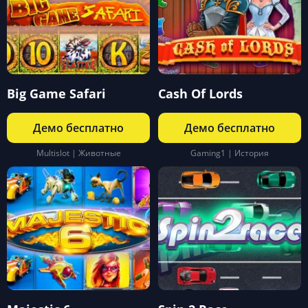
Big Game Safari
Cash Of Lords
Демо бесплатно
Демо бесплатно
Multislot | Животные
Gaming1 | История