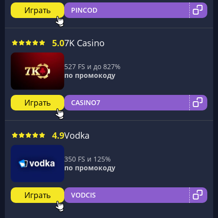
Играть
PINCOD
5.0
7K Casino
527 FS и до 827%
по промокоду
Играть
CASINO7
4.9
Vodka
350 FS и 125%
по промокоду
Играть
VODCIS