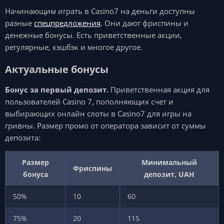
Начинающим играть в Casino7 на деньги доступны
разные
спецпредложения
. Они дают фриспины и
денежные бонусы. Есть приветственные акции,
регулярные, кэшбэк и многое другое.
Актуальные бонусы
Бонус за первый депозит.
Приветственная акция для
пользователей Casino 7, пополняющих счет и
выбирающих онлайн слоты в Casino7 для игры на
гривны. Размер промо от оператора зависит от суммы
депозита:
Размер
Минимальный
Фриспины
бонуса
депозит, UAH
50%
10
60
75%
20
115