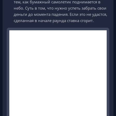
тем, как бумажный самолетик поднимается в
небо. Суть в том, что нужно успеть забрать свои
деньги до момента падения. Если это не удастся,
сделанная в начале раунда ставка сгорит.