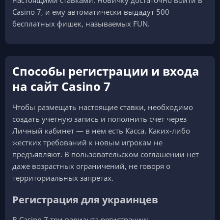
настоящими ставками. Новичку достаточно войти в
Casino 7, и ему автоматически выдадут 500
бесплатных фишек, называемых FUN.
Способы регистрации и входа
на сайт Casino 7
Чтобы размещать настоящие ставки, необходимо
создать учетную запись и пополнить счет через
Личный кабинет — в нем есть Касса. Каких-либо
жестких требований к новым игрокам не
предъявляют. В пользовательском соглашении нет
даже возрастных ограничений, не говоря о
территориальных запретах.
Регистрация для украинцев
В Casino 7 три варианта регистрации: