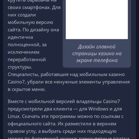
своих смартфонах. Для
них создали
мобильную версию
сайта. По дизайну она
идентична
полноценной, за
Дизайн главной
исключением
страницы казино на
переработанной
экране телефона
структуры.
Специалисты, работавшие над мобильным казино
Casino7, убрали все ненужные элементы управления
в скрытое меню.
Вместе с мобильной версией владельцы Casino7
предусмотрели два клиента — для Windows и для
Linux. Скачать эти программы можно по ссылкам с
официального сайта. Их разместили в верхнем
правом углу, а выбрать среди них подходящую
можно по фирменной иконке: разноцветные плитки