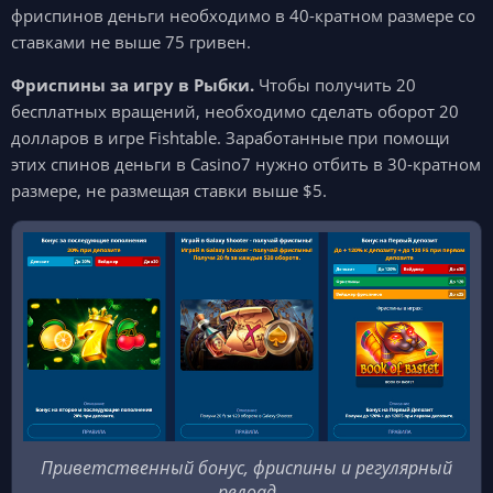
фриспинов деньги необходимо в 40-кратном размере со
ставками не выше 75 гривен.
Фриспины за игру в Рыбки.
Чтобы получить 20
бесплатных вращений, необходимо сделать оборот 20
долларов в игре Fishtable. Заработанные при помощи
этих спинов деньги в Casino7 нужно отбить в 30-кратном
размере, не размещая ставки выше $5.
Приветственный бонус, фриспины и регулярный
релоад