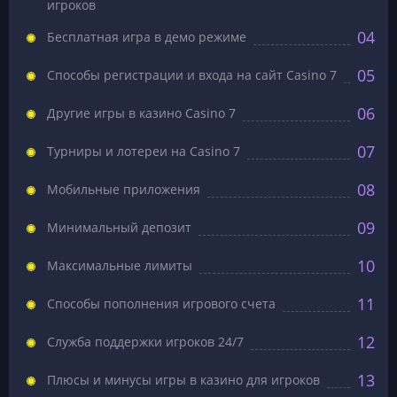
игроков
04
Бесплатная игра в демо режиме
05
Способы регистрации и входа на сайт Casino 7
06
Другие игры в казино Casino 7
07
Турниры и лотереи на Casino 7
08
Мобильные приложения
09
Минимальный депозит
10
Максимальные лимиты
11
Способы пополнения игрового счета
12
Служба поддержки игроков 24/7
13
Плюсы и минусы игры в казино для игроков