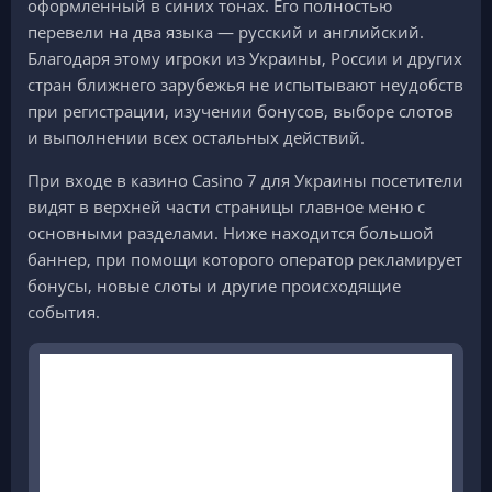
оформленный в синих тонах. Его полностью
перевели на два языка — русский и английский.
Благодаря этому игроки из Украины, России и других
стран ближнего зарубежья не испытывают неудобств
при регистрации, изучении бонусов, выборе слотов
и выполнении всех остальных действий.
При входе в казино Casino 7 для Украины посетители
видят в верхней части страницы главное меню с
основными разделами. Ниже находится большой
баннер, при помощи которого оператор рекламирует
бонусы, новые слоты и другие происходящие
события.