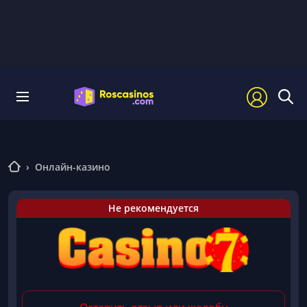
›
Онлайн-казино
Не рекомендуется