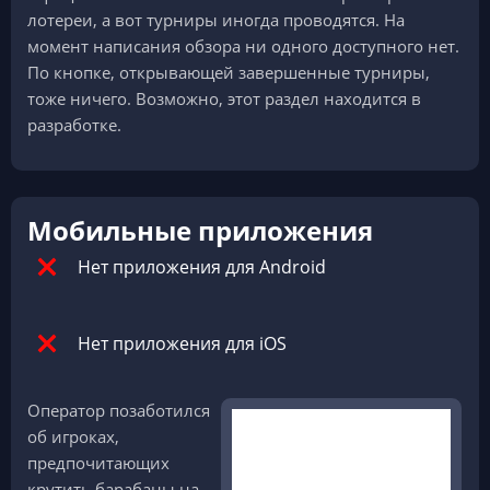
лотереи, а вот турниры иногда проводятся. На
момент написания обзора ни одного доступного нет.
По кнопке, открывающей завершенные турниры,
тоже ничего. Возможно, этот раздел находится в
разработке.
Мобильные приложения
Нет приложения для Android
Нет приложения для iOS
Оператор позаботился
об игроках,
предпочитающих
крутить барабаны на