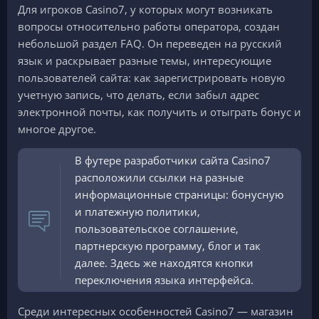
Для игроков Casino7, у которых могут возникать
вопросы относительно работы оператора, создан
небольшой раздел FAQ. Он переведен на русский
язык и раскрывает разные темы, интересующие
пользователей сайта: как зарегистрировать новую
учетную запись, что делать, если забыл адрес
электронной почты, как получить и отыграть бонус и
многое другое.
В футере разработчики сайта Casino7
расположили ссылки на разные
информационные страницы: бонусную
и платежную политики,
пользовательское соглашение,
партнерскую программу, блог и так
далее. Здесь же находятся кнопки
переключения языка интерфейса.
Среди интересных особенностей Casino7 — магазин