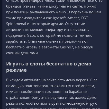
Список провайдеров небольшой и включает всего 16
брендов. Узнать, какие доступны на сайте, можно
при помощи выпадающего меню. В перечень вошли
такие производители как Igrosoft, Amatic, EGT,
Spinomenal и некоторые другие. Отсутствие
лицензии не мешает оператору использовать
поддельный софт, который не позволит ничего
заработать. Опытные клиенты предпочитают
бесплатно играть в автоматы Casino7, не рискуя
своими деньгами.
Играть в слоты бесплатно в демо
режиме
В каждом автомате на сайте есть демо версия. С ее
помощью пользователь знакомится с геймплеем,
изучает комбинации символов на барабанах,
отрабатывает бонусные раунды и так далее. Демо
режим полностью имитирует полноценную игру с