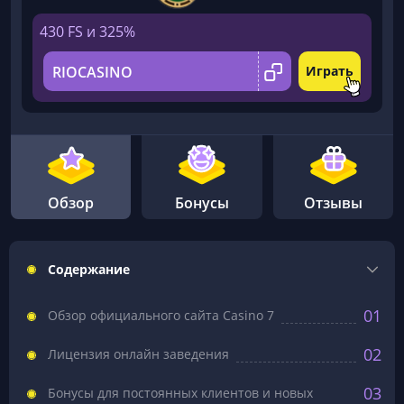
430 FS и 325%
RIOCASINO
Играть
Обзор
Бонусы
Отзывы
Содержание
01
Обзор официального сайта Casino 7
02
Лицензия онлайн заведения
03
Бонусы для постоянных клиентов и новых