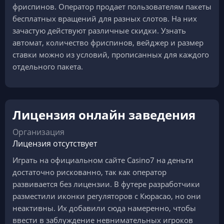
фриспинов. Оператор продает пользователям пакеты
бесплатных вращений для разных слотов. На них
зачастую действуют различные скидки. Узнать
автомат, количество фриспинов, вейджер и размер
ставки можно из условий, прописанных для каждого
отдельного пакета.
Лицензия онлайн заведения
Организация
Лицензия отсутствует
Играть на официальном сайте Casino7 на деньги
достаточно рискованно, так как оператор
развивается без лицензии. В футере разработчики
разместили иконки регуляторов с Кюрасао, но они
неактивны. Их добавили сюда намеренно, чтобы
ввести в заблуждение невнимательных игроков