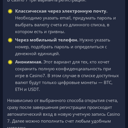
Классическая через электронную почту.
Необходимо указать email, придумать пароль и
выбрать валюту счета из длинного списка, в
котором есть и гривны.
Через мобильный телефон.
Нужно указать
номер, подобрать пароль и определиться с
денежной единицей.
Анонимная.
Этот вариант для тех, кто хочет
сохранить полную конфиденциальность при
игре в Casino7. В этом случае в списке доступных
валют будут только цифровые монеты — BTC,
ETH и USDT.
Независимо от выбранного способа открытия счета,
сразу после завершения регистрации происходит
автоматический вход в новую учетную запись Casino
7. Далее можно пополнить счет любым удобным
методом.