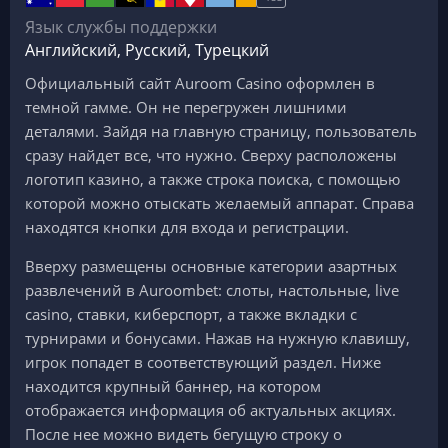
Язык службы поддержки
Английский, Русский, Турецкий
Официальный сайт Auroom Casino оформлен в
темной гамме. Он не перегружен лишними
деталями. Зайдя на главную страницу, пользователь
сразу найдет все, что нужно. Сверху расположены
логотип казино, а также строка поиска, с помощью
которой можно отыскать желаемый аппарат. Справа
находятся кнопки для входа и регистрации.
Вверху размещены основные категории азартных
развлечений в Auroombet: слоты, настольные, live
casino, ставки, киберспорт, а также вкладки с
турнирами и бонусами. Нажав на нужную клавишу,
игрок попадет в соответствующий раздел. Ниже
находится крупный баннер, на котором
отображается информация об актуальных акциях.
После нее можно видеть бегущую строку о