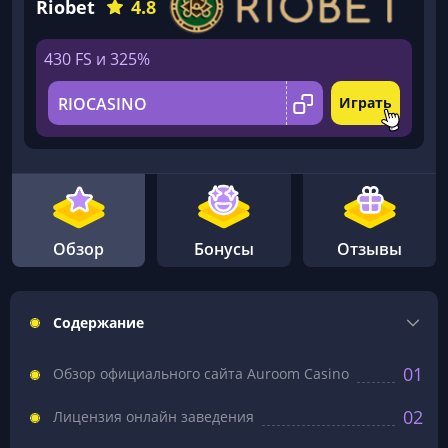
Riobet
4.8
430 FS и 325%
RIOCASINO
Играть
Обзор
Бонусы
Отзывы
Содержание
01
Обзор официального сайта Auroom Casino
02
Лицензия онлайн заведения