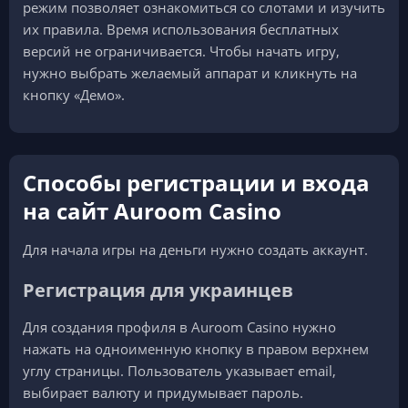
режим позволяет ознакомиться со слотами и изучить
их правила. Время использования бесплатных
версий не ограничивается. Чтобы начать игру,
нужно выбрать желаемый аппарат и кликнуть на
кнопку «Демо».
Способы регистрации и входа
на сайт Auroom Casino
Для начала игры на деньги нужно создать аккаунт.
Регистрация для украинцев
Для создания профиля в Auroom Casino нужно
нажать на одноименную кнопку в правом верхнем
углу страницы. Пользователь указывает email,
выбирает валюту и придумывает пароль.