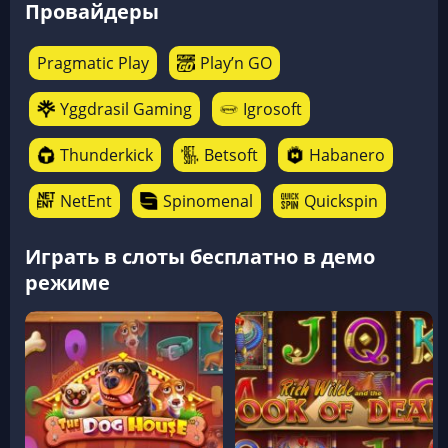
Провайдеры
Pragmatic Play
Play’n GO
Yggdrasil Gaming
Igrosoft
Thunderkick
Betsoft
Habanero
NetEnt
Spinomenal
Quickspin
Играть в слоты бесплатно в демо
режиме