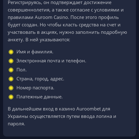
Регистрируясь, он подтверждает достижение
совершеннолетия, а также согласие с условиями и
правилами Auroom Casino. После этого профиль
будет создан. Но чтобы класть средства на счет и
участвовать в акциях, нужно заполнить подробную
анкету. В ней указываются:
Имя и фамилия.
Электронная почта и телефон.
Пол.
Страна, город, адрес.
Номер паспорта.
Платежные данные.
В дальнейшем вход в казино Auroombet для
Украины осуществляется путем ввода логина и
пароля.