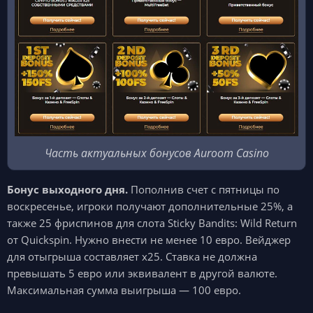
Часть актуальных бонусов Auroom Casino
Бонус выходного дня.
Пополнив счет с пятницы по
воскресенье, игроки получают дополнительные 25%, а
также 25 фриспинов для слота Sticky Bandits: Wild Return
от Quickspin. Нужно внести не менее 10 евро. Вейджер
для отыгрыша составляет х25. Ставка не должна
превышать 5 евро или эквивалент в другой валюте.
Максимальная сумма выигрыша — 100 евро.