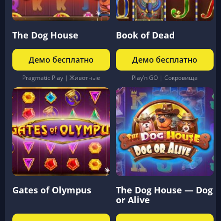
The Dog House
Book of Dead
Демо бесплатно
Демо бесплатно
Pragmatic Play | Животные
Play’n GO | Сокровища
Gates of Olympus
The Dog House — Dog
or Alive