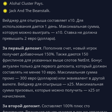
Aloha! Cluster Pays.
Jack And The Beanstalk.
Вейджер для отыгрыша составляет х10. Для
использования дается 1 день. Максимальная сумма,
которую можно выиграть — х10. Ставка не должна
превышать 2 евро (доллара).
За первый депозит.
Пополнив счет, новый игрок
получает добавочные 150%. Также даются 150
фриспинов для указанных выше слотов NetEnt. Бонус
актуален только для первого депозита, который должен
составлять не менее 10 евро. Максимальная сумма
промо — 300 евро (долларов) или эквивалент в другой
валюте. Вейджер для отыгрыша — х25. Максимальная
сумма призовых, которые можно получить — х25 от
начисления.
За второй депозит.
Составляет 100% плюс сто
фриспинов. Вращения отыгрываются в тех же аппаратах,