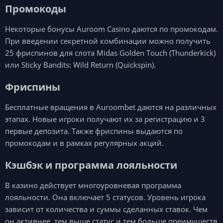
Промокоды
Некоторые бонусы Auroom Casino даются по промокодам.
При введении секретной комбинации можно получить
25 фриспинов для слота Midas Golden Touch (Thunderkick)
или Sticky Bandits: Wild Return (Quickspin).
Фриспины
Бесплатные вращения в Auroombet даются на различных
этапах. Новые игроки получают их за регистрацию и 3
первые депозита. Также фриспины выдаются по
промокодам и в рамках регулярных акций.
Кэшбэк и программа лояльности
В казино действует многоуровневая программа
лояльности. Она включает 5 статусов. Уровень игрока
зависит от количества и суммы сделанных ставок. Чем
он активнее, тем выше статус и тем больше преимуществ