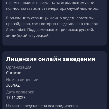
не вмешивается в результаты игры, поэтому они
полностью зависят от генератора случайных чисел.
В самом низу страницы можно видеть логотипы
провайдеров, софт которых представлен в каталоге
Auroombet. Поддерживаются три языка: русский,
английский и турецкий.
Лицензия онлайн заведения
Организация
Curacao
Номер лицензии
365/JAZ
Дата проверки
17.11.2025
На сайте представлена вся юридическая