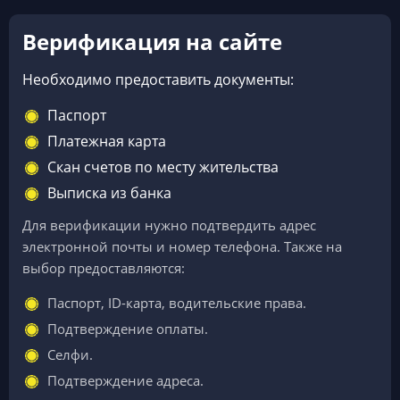
Верификация на сайте
Необходимо предоставить документы:
Паспорт
Платежная карта
Скан счетов по месту жительства
Выписка из банка
Для верификации нужно подтвердить адрес
электронной почты и номер телефона. Также на
выбор предоставляются:
Паспорт, ID-карта, водительские права.
Подтверждение оплаты.
Селфи.
Подтверждение адреса.