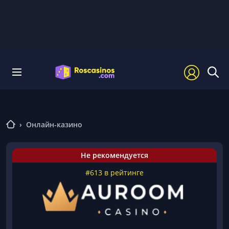
›
Онлайн-казино
Не рекомендуется
#613 в рейтинге