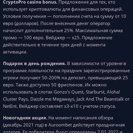
CryptoPro casino bonus.
Предложение для тех, кто
использует криптовалюты для финансовых операций.
Условие получения — пополнение счета на сумму от 10
евро (долларов). После внесения денег оператор
начислит дополнительные 25%. Максимальная сумма
промо — 100 евро. Вейджер — х25. Предложение
действительно в течение трех дней с момента
активации.
Подарок в день рождения.
В зависимости от уровня в
программе лояльности на праздник зарегистрированные
игроки получают 50-200% на депозит, превышающий 25
евро. Также доступно 50 фриспинов. Их можно
использовать в слотах Gonzo’s Quest, Starburst, Aloha!
Cluster Pays, Dazzle me Megaways, Jack And The Beanstalk от
NetEnt. Вейджер составляет х3-х10 с учетом статуса.
Новогодняя акция.
На момент написания обзора
(декабрь 2021 год) в Auroombet действует праздничная
лотерея. Ее победители будут определены 7.01.2022 и