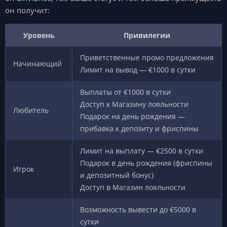
он получит:
Уровень
Привилегии
Приветственные промо предложения
Начинающий
Лимит на вывод — €1000 в сутки
Выплаты от €1000 в сутки
Доступ к Магазину лояльности
Любитель
Подарок на день рождения —
прибавка к депозиту и фриспины
Лимит на выплату — €2500 в сутки
Подарок в день рождения (фриспины
Игрок
и депозитный бонус)
Доступ в Магазин лояльности
Возможность вывести до €5000 в
сутки