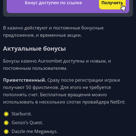
Бонус доступен по ссылке
Получить
В казино действуют и постоянные бонусные
предложения, и временные акции.
Актуальные бонусы
Бонусы казино Auroombet доступны и новым, и
постоянным пользователям.
Приветственный.
Сразу после регистрации игроки
получают 50 фриспинов. Для этого не требуется
пополнять счет. Бесплатные вращения можно
использовать в нескольких слотах провайдера NetEnt:
Starburst.
Gonzo’s Quest.
Dazzle me Megaways.