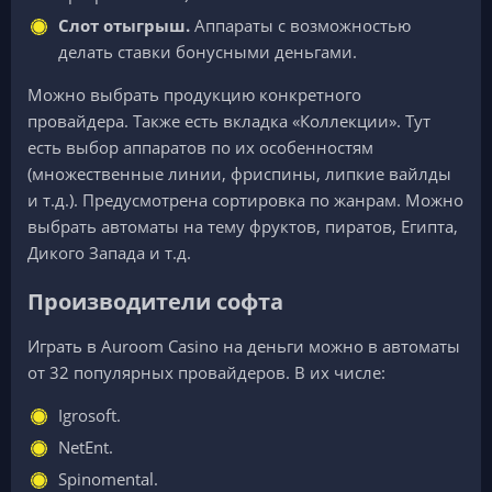
Слот отыгрыш.
Аппараты с возможностью
делать ставки бонусными деньгами.
Можно выбрать продукцию конкретного
провайдера. Также есть вкладка «Коллекции». Тут
есть выбор аппаратов по их особенностям
(множественные линии, фриспины, липкие вайлды
и т.д.). Предусмотрена сортировка по жанрам. Можно
выбрать автоматы на тему фруктов, пиратов, Египта,
Дикого Запада и т.д.
Производители софта
Играть в Auroom Casino на деньги можно в автоматы
от 32 популярных провайдеров. В их числе:
Igrosoft.
NetEnt.
Spinomental.