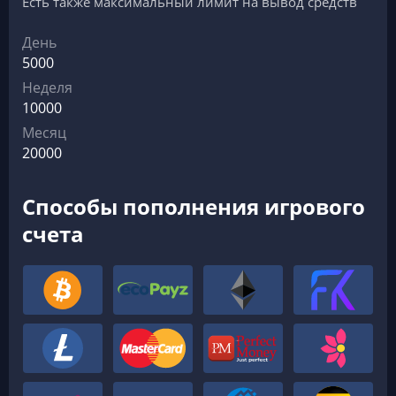
Есть также максимальный лимит на вывод средств
День
5000
Неделя
10000
Месяц
20000
Способы пополнения игрового
счета