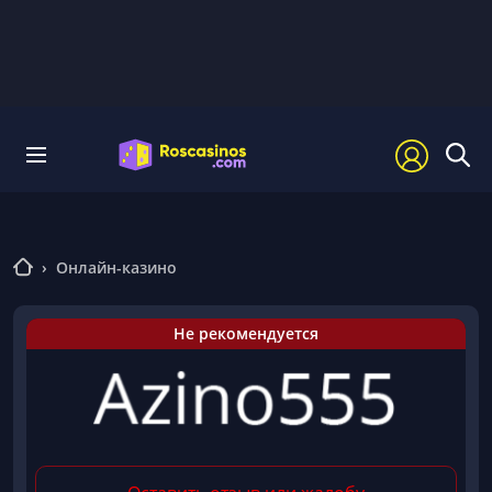
›
Онлайн-казино
Не рекомендуется