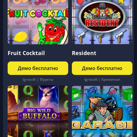
Fruit Cocktail
Resident
Демо бесплатно
Демо бесплатно
Igrosoft | Фрукты
Igrosoft | Криминал