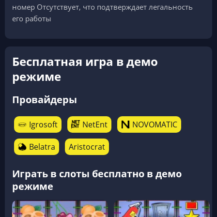
номер Отсутствует, что подтверждает легальность
его работы
Бесплатная игра в демо
режиме
Провайдеры
Igrosoft
NetEnt
NOVOMATIC
Belatra
Aristocrat
Играть в слоты бесплатно в демо
режиме