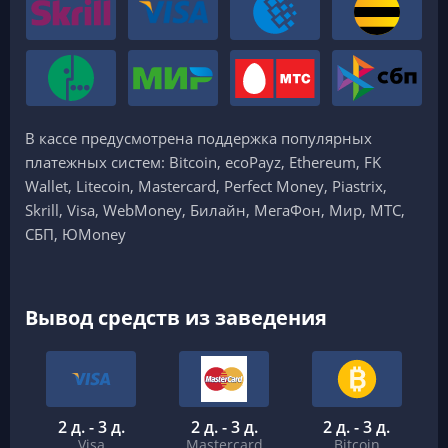
В кассе предусмотрена поддержка популярных
платежных систем: Bitcoin, ecoPayz, Ethereum, FK
Wallet, Litecoin, Mastercard, Perfect Money, Piastrix,
Skrill, Visa, WebMoney, Билайн, МегаФон, Мир, МТС,
СБП, ЮMoney
Вывод средств из заведения
2 д. - 3 д.
2 д. - 3 д.
2 д. - 3 д.
Visa
Mastercard
Bitcoin