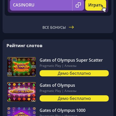
CASINORU
Играть
ВСЕ БОНУСЫ
Рейтинг слотов
Gates of Olympus Super Scatter
Pragmatic Play | Алмазы
Демо бесплатно
Gates of Olympus
Pragmatic Play | Алмазы
Демо бесплатно
Gates of Olympus 1000
Pragmatic Play | История