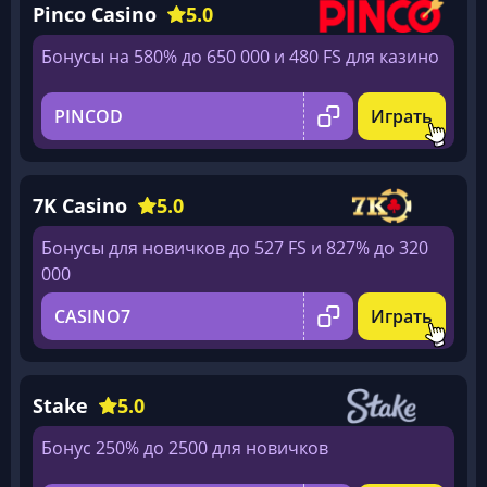
Pinco Casino
5.0
Бонусы на 580% до 650 000 и 480 FS для казино
PINCOD
Играть
7K Casino
5.0
Бонусы для новичков до 527 FS и 827% до 320
000
CASINO7
Играть
Stake
5.0
Бонус 250% до 2500 для новичков