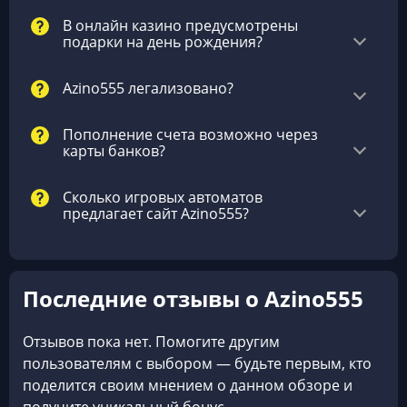
В онлайн казино предусмотрены
подарки на день рождения?
Azino555 легализовано?
Пополнение счета возможно через
карты банков?
Сколько игровых автоматов
предлагает сайт Azino555?
Последние отзывы о Azino555
Отзывов пока нет. Помогите другим
пользователям с выбором — будьте первым, кто
поделится своим мнением о данном обзоре и