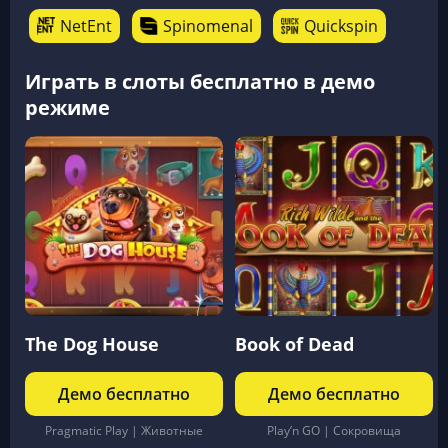
NetEnt
Spinomenal
Quickspin
Играть в слоты бесплатно в демо
режиме
The Dog House
Book of Dead
Демо бесплатно
Демо бесплатно
Pragmatic Play | Животные
Play’n GO | Сокровища