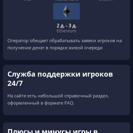
2 д. - 3 д.
Ethereum
Оператор обещает обрабатывать заявки игроков на
получение денег в порядке живой очереди
Служба поддержки игроков
24/7
На сайте есть небольшой справочный раздел,
оформленный в формате FAQ.
Плюсы и минусы игры в