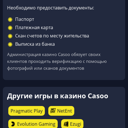
Необходимо предоставить документы:
Паспорт
Платежная карта
Скан счетов по месту жительства
Выписка из банка
Администрация казино Casoo обязует своих
клиентов проходить верификацию с помощью
фотографий или сканов документов
Другие игры в казино Casoo
Pragmatic Play
NetEnt
Evolution Gaming
Ezugi