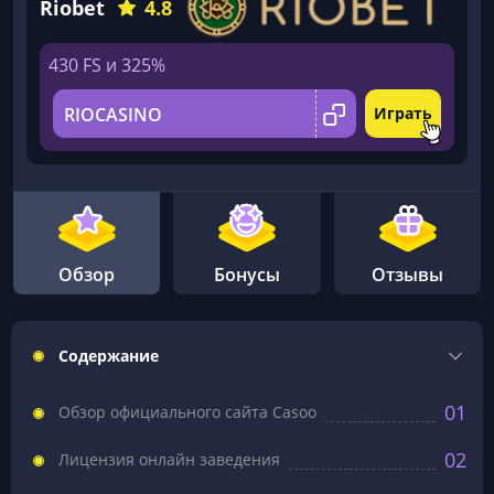
Riobet
4.8
430 FS и 325%
RIOCASINO
Играть
Обзор
Бонусы
Отзывы
Содержание
01
Обзор официального сайта Casoo
02
Лицензия онлайн заведения