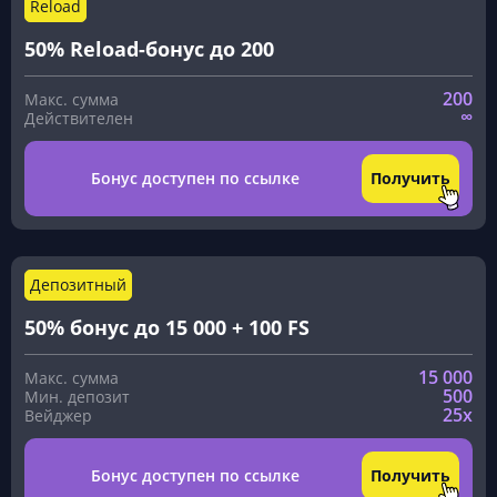
Reload
50% Reload-бонус до 200
200
∞
Бонус доступен по ссылке
Получить
Депозитный
50% бонус до 15 000 + 100 FS
15 000
500
25x
Бонус доступен по ссылке
Получить