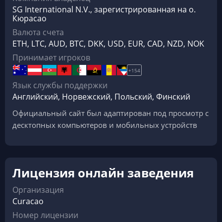
SG International N.V., зарегистрированная на о.
Кюрасао
Валюта счета
ETH, LTC, AUD, BTC, DKK, USD, EUR, CAD, NZD, NOK
Принимает игроков
+154
Язык службы поддержки
Английский, Норвежский, Польский, Финский
Официальный сайт был адаптирован под просмотр с
десктопных компьютеров и мобильных устройств
Лицензия онлайн заведения
Организация
Curacao
Номер лицензии