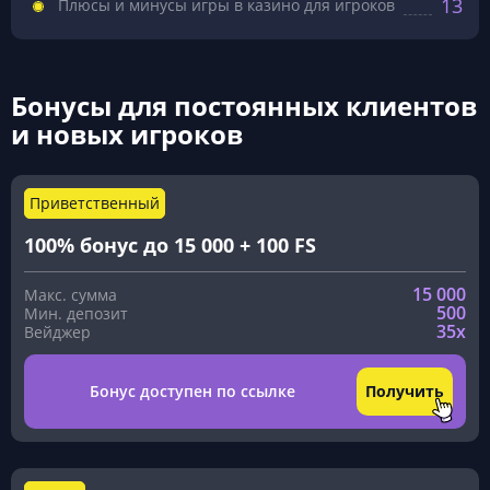
13
Плюсы и минусы игры в казино для игроков
Бонусы для постоянных клиентов
и новых игроков
Приветственный
100% бонус до 15 000 + 100 FS
15 000
500
35x
Бонус доступен по ссылке
Получить