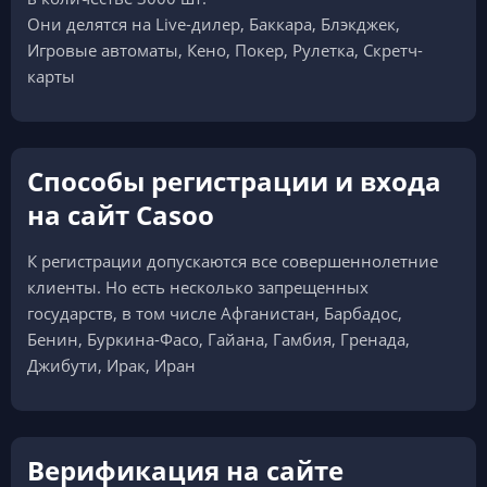
Они делятся на Live-дилер, Баккара, Блэкджек,
Игровые автоматы, Кено, Покер, Рулетка, Скретч-
карты
Способы регистрации и входа
на сайт Casoo
К регистрации допускаются все совершеннолетние
клиенты. Но есть несколько запрещенных
государств, в том числе Афганистан, Барбадос,
Бенин, Буркина-Фасо, Гайана, Гамбия, Гренада,
Джибути, Ирак, Иран
Верификация на сайте