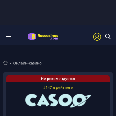
›
Онлайн-казино
Не рекомендуется
#147 в рейтинге