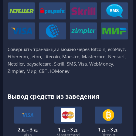
Совершать транзакции можно через Bitcoin, ecoPayz,
Ethereum, Jeton, Litecoin, Maestro, Mastercard, Neosurf,
Neteller, paysafecard, Skrill, SMS, Visa, WebMoney,
Zimpler, Мир, СБП, ЮMoney
Вывод средств из заведения
2 д. - 3 д.
1 д. - 3 д.
1 д. - 3 д.
Visa
Mastercard
Bitcoin