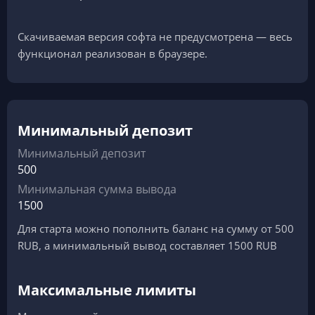
Скачиваемая версия софта не предусмотрена — весь
функционал реализован в браузере.
Минимальный депозит
Минимальный депозит
500
Минимальная сумма вывода
1500
Для старта можно пополнить баланс на сумму от 500
RUB, а минимальный вывод составляет 1500 RUB
Максимальные лимиты