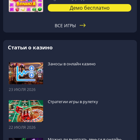
Демо бесплатно
ВСЕ ИГРЫ
Статьи о казино
Заносы в онлайн казино
23 ИЮЛЯ 2026
Стратегии игры в рулетку
22 ИЮЛЯ 2026
Можно ли выиграть деньги в онлайн-