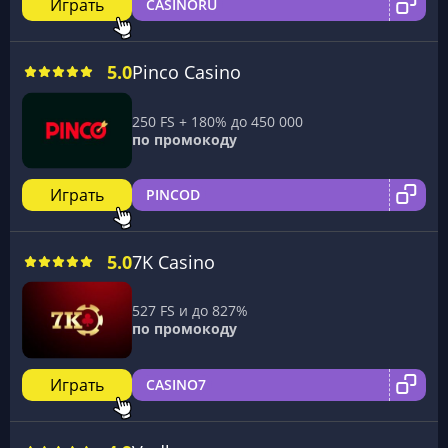
Играть
CASINORU
5.0
Pinco Casino
250 FS + 180% до 450 000
по промокоду
Играть
PINCOD
5.0
7K Casino
527 FS и до 827%
по промокоду
Играть
CASINO7