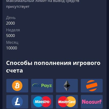
Максимальный лимит на вывод средств
присутствует
День
2000
Неделя
5000
Месяц
10000
Способы пополнения игрового
счета