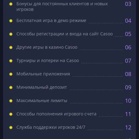
03
Бонусы для постоянных клиентов и новых
игроков
04
Бесплатная игра в демо режиме
05
Способы регистрации и входа на сайт Casoo
06
Другие игры в казино Casoo
07
Турниры и лотереи на Casoo
08
Мобильные приложения
09
Минимальный депозит
10
Максимальные лимиты
11
Способы пополнения игрового счета
12
Служба поддержки игроков 24/7