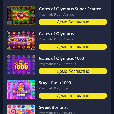
Gates of Olympus Super Scatter
Pragmatic Play | Алмазы
Демо бесплатно
Gates of Olympus
Pragmatic Play | Алмазы
Демо бесплатно
Gates of Olympus 1000
Pragmatic Play | История
Демо бесплатно
Sugar Rush 1000
Pragmatic Play | Еда
Демо бесплатно
Sweet Bonanza
Pragmatic Play | Фрукты