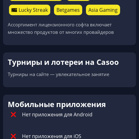
Lucky Streak
Betgames
Asia Gaming
Ассортимент лицензионного софта включает
множество продуктов от многих провайдеров
Турниры и лотереи на Casoo
Турниры на сайте — увлекательное занятие
Мобильные приложения
Нет приложения для Android
Нет приложения для iOS