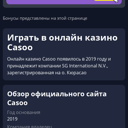
Бонусы представлены на этой странице
Играть в онлайн казино
Casoo
Онлайн казино Casoo появилось в 2019 году и
принадлежит компании SG International N.V.,
зарегистрированная на о. Кюрасао
Обзор официального сайта
Casoo
Год основания
2019
Компания владелец