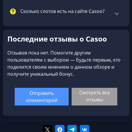
Сколько слотов есть на сайте Casoo?
Последние отзывы о Casoo
Отзывов пока нет. Помогите другим
пользователям с выбором — будьте первым, кто
поделится своим мнением о данном обзоре и
получите уникальный бонус.
Смотреть все
Отправить
отзывы
комментарий