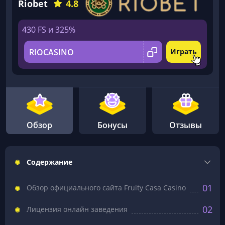
Riobet
4.8
430 FS и 325%
RIOCASINO
Играть
Обзор
Бонусы
Отзывы
Содержание
01
Обзор официального сайта Fruity Casa Casino
02
Лицензия онлайн заведения