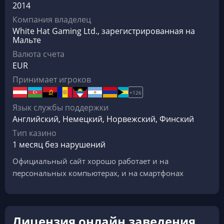
2014
Компания владелец
White Hat Gaming Ltd., зарегистрированная на
Мальте
Валюта счета
EUR
Принимает игроков
+126
Язык службы поддержки
Английский, Немецкий, Норвежский, Финский
Тип казино
1 месяц без нарушений
Официальный сайт хорошо работает и на
персональных компьютерах, и на смартфонах
Лицензия онлайн заведения