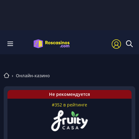
›
Онлайн-казино
Не рекомендуется
#352 в рейтинге