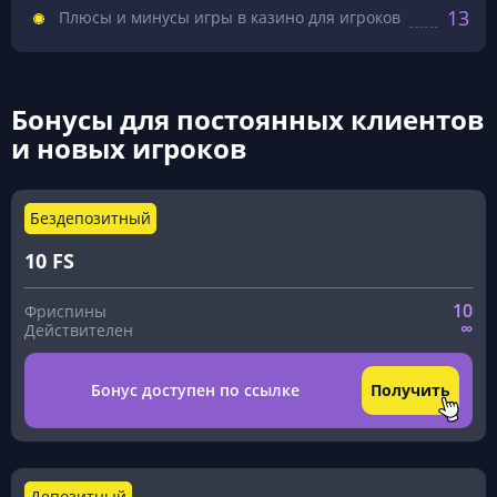
13
Плюсы и минусы игры в казино для игроков
Бонусы для постоянных клиентов
и новых игроков
Бездепозитный
10 FS
10
∞
Бонус доступен по ссылке
Получить
Депозитный