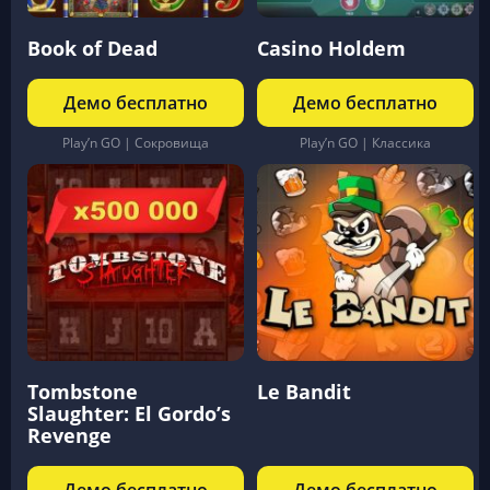
Book of Dead
Casino Holdem
Демо бесплатно
Демо бесплатно
Play’n GO | Сокровища
Play’n GO | Классика
Tombstone
Le Bandit
Slaughter: El Gordo’s
Revenge