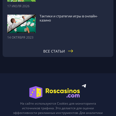
17 ИЮЛЯ 2026
Тактики и стратегии игры в онлайн-
казино
14 ОКТЯБРЯ 2023
ВСЕ СТАТЬИ
На сайте используются Cookies для мониторинга
источников трафика. Это делается для оценки
эффективности рекламных инструментов. Для аналитики