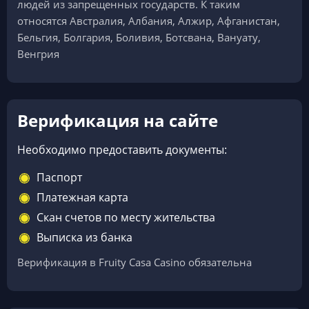
людей из запрещенных государств. К таким
относятся Австралия, Албания, Алжир, Афганистан,
Бельгия, Болгария, Боливия, Ботсвана, Вануату,
Венгрия
Верификация на сайте
Необходимо предоставить документы:
Паспорт
Платежная карта
Скан счетов по месту жительства
Выписка из банка
Верификация в Fruity Casa Casino обязательна