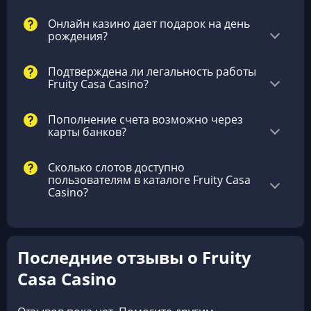
Онлайн казино дает подарок на день
рождения?
Подтверждена ли легальность работы
Fruity Casa Casino?
Пополнение счета возможно через
карты банков?
Сколько слотов доступно
пользователям в каталоге Fruity Casa
Casino?
Последние отзывы о Fruity
Casa Casino