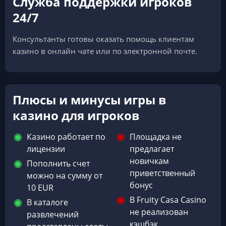
Служба поддержки игроков
24/7
Консультанты готовы оказать помощь клиентам
казино в онлайн чате или по электронной почте.
Плюсы и минусы игры в
казино для игроков
Казино работает по
Площадка не
лицензии
предлагает
новичкам
Пополнить счет
приветственный
можно на сумму от
бонус
10 EUR
В Fruity Casa Casino
В каталоге
не реализован
развлечений
кэшбэк