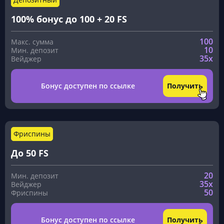
100% бонус до 100 + 20 FS
100
10
35x
Бонус доступен по ссылке
Получить
Фриспины
До 50 FS
20
35x
50
Бонус доступен по ссылке
Получить