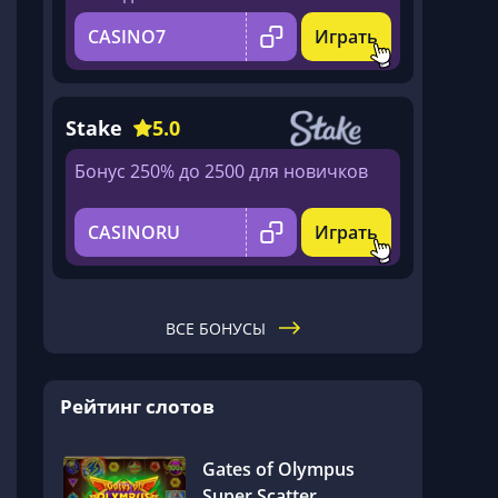
CASINO7
Играть
Stake
5.0
Бонус 250% до 2500 для новичков
CASINORU
Играть
ВСЕ БОНУСЫ
Рейтинг слотов
Gates of Olympus
Super Scatter