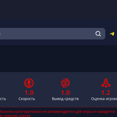
1.0
1.0
1.2
сть
Скорость
Вывод средств
Оценка игрок
Казино категорически не рекомендуется для игры и находится
в черном списке