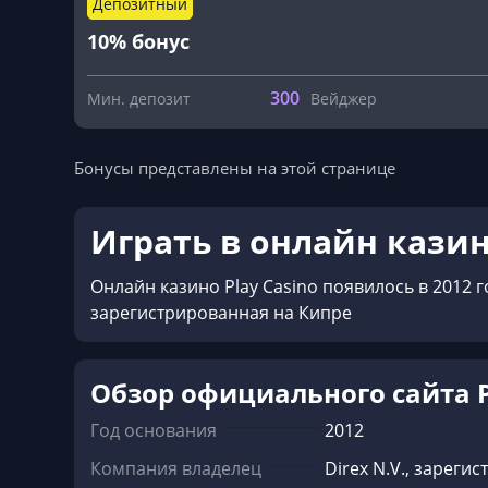
Депозитный
10% бонус
300
Бонусы представлены на этой странице
Играть в онлайн казин
Онлайн казино Play Casino появилось в 2012 г
зарегистрированная на Кипре
Обзор официального сайта P
Год основания
2012
Компания владелец
Direx N.V., зареги