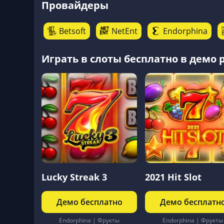
Провайдеры
Betsoft
NetEnt
Endorphina
Играть в слоты бесплатно в демо
Lucky Streak 3
2021 Hit Slot
Демо бесплатно
Демо бесплатн
Endorphina | Фрукты
Endorphina | Фрукты