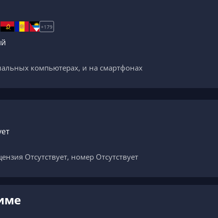
+179
ий
нальных компьютерах, и на смартфонах
я
ует
ензия Отсутствует, номер Отсутствует
жиме