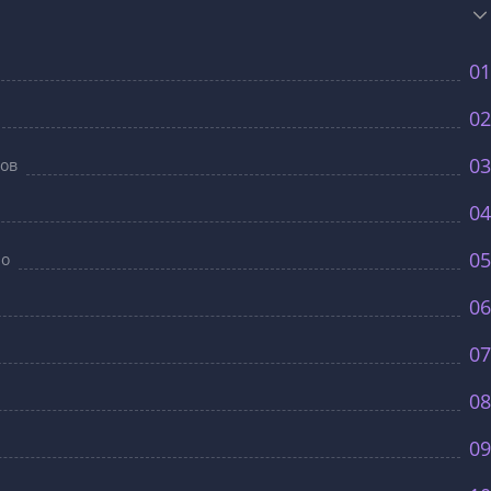
01
02
03
ков
04
05
no
06
07
08
09