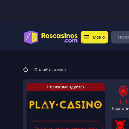
Меню
›
Онлайн-казино
Не рекомендуется
1.1
Надёжно
Оставить отзыв или жалобу