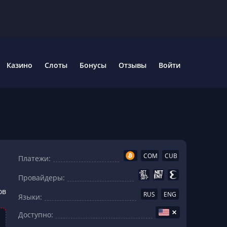
Казино
Слоты
Бонусы
Отзывы
Войти
COM
CUB
Платежи:
Провайдеры:
ов
RUS
ENG
Языки:
Доступно: