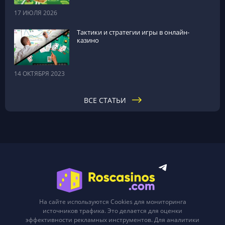
17 ИЮЛЯ 2026
Тактики и стратегии игры в онлайн-
казино
14 ОКТЯБРЯ 2023
ВСЕ СТАТЬИ
На сайте используются Cookies для мониторинга
источников трафика. Это делается для оценки
эффективности рекламных инструментов. Для аналитики