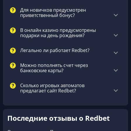
Для новичков предусмотрен
приветственный бонус?
В онлайн казино предусмотрены
подарки на день рождения?
Легально ли работает Redbet?
Можно пополнять счет через
банковские карты?
Сколько игровых автоматов
предлагает сайт Redbet?
Последние отзывы о Redbet