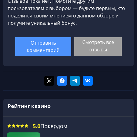
Отзывов пока нет. Помогите другим
пользователям с выбором — будьте первым, кто
поделится своим мнением о данном обзоре и
получите уникальный бонус.
Смотреть все
Отправить
отзывы
комментарий
Рейтинг казино
5.0
Покердом