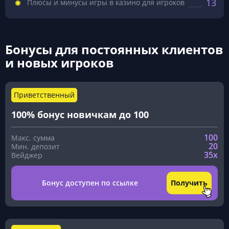
13
Плюсы и минусы игры в казино для игроков
Бонусы для постоянных клиентов
и новых игроков
Приветственный
100% бонус новичкам до 100
100
20
35x
Бонус доступен по ссылке
Получить