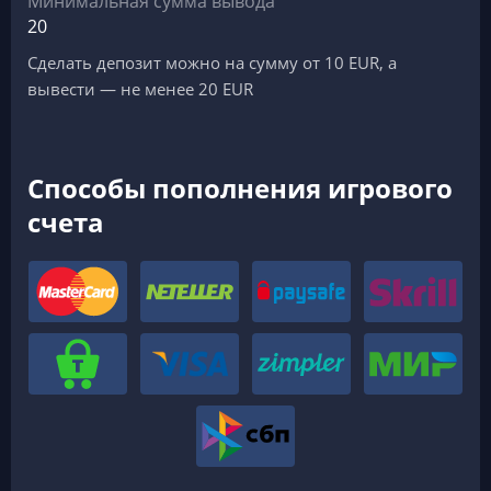
Минимальная сумма вывода
20
Сделать депозит можно на сумму от 10 EUR, а
вывести — не менее 20 EUR
Способы пополнения игрового
счета