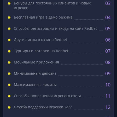
03
Бонусы для постоянных клиентов и новых
игроков
04
Бесплатная игра в демо режиме
05
Способы регистрации и входа на сайт Redbet
06
Другие игры в казино Redbet
07
Турниры и лотереи на Redbet
08
Мобильные приложения
09
Минимальный депозит
10
Максимальные лимиты
11
Способы пополнения игрового счета
12
Служба поддержки игроков 24/7