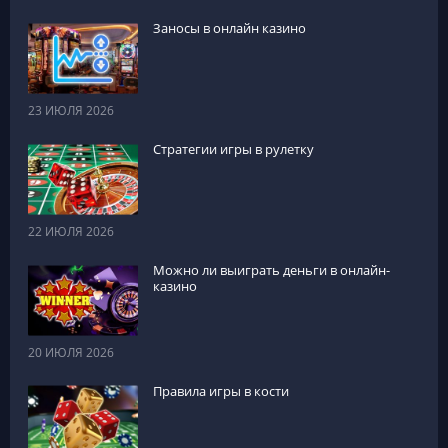
Заносы в онлайн казино
23 ИЮЛЯ 2026
Стратегии игры в рулетку
22 ИЮЛЯ 2026
Можно ли выиграть деньги в онлайн-
казино
20 ИЮЛЯ 2026
Правила игры в кости