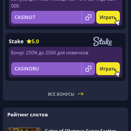
000
CASINO7
Играть
Stake
5.0
Бонус 250% до 2500 для новичков
CASINORU
Играть
ВСЕ БОНУСЫ
Рейтинг слотов
Gates of Olympus Super Scatter