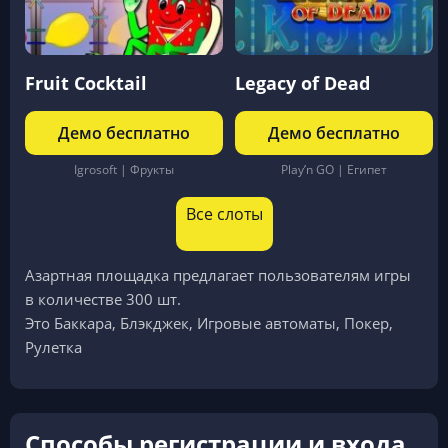
Fruit Cocktail
Legacy of Dead
Демо бесплатно
Демо бесплатно
Igrosoft | Фрукты
Play’n GO | Египет
Все слоты
Азартная площадка предлагает пользователям игры
в количестве 300 шт.
Это Баккара, Блэкджек, Игровые автоматы, Покер,
Рулетка
Способы регистрации и входа