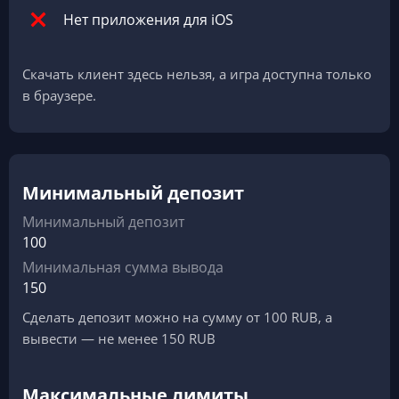
Нет приложения для iOS
Скачать клиент здесь нельзя, а игра доступна только
в браузере.
Минимальный депозит
Минимальный депозит
100
Минимальная сумма вывода
150
Сделать депозит можно на сумму от 100 RUB, а
вывести — не менее 150 RUB
Максимальные лимиты