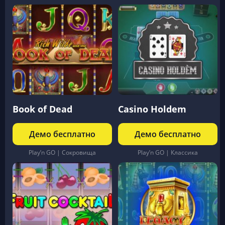
Book of Dead
Casino Holdem
Демо бесплатно
Демо бесплатно
Play’n GO | Сокровища
Play’n GO | Классика