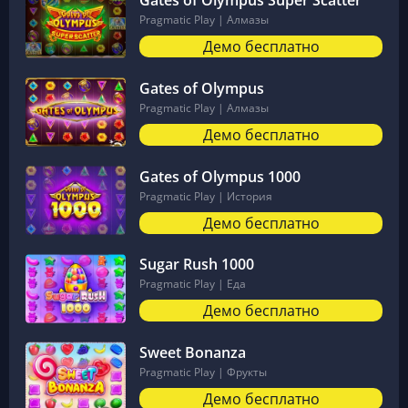
Pragmatic Play | Алмазы
Демо бесплатно
Gates of Olympus
Pragmatic Play | Алмазы
Демо бесплатно
Gates of Olympus 1000
Pragmatic Play | История
Демо бесплатно
Sugar Rush 1000
Pragmatic Play | Еда
Демо бесплатно
Sweet Bonanza
Pragmatic Play | Фрукты
Демо бесплатно