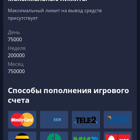
Максимальный лимит на вывод средств
присутствует
День
75000
Неделя
200000
Месяц
750000
Способы пополнения игрового
счета