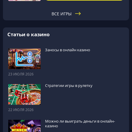
ВСЕ ИГРЫ
Статьи о казино
Заносы в онлайн казино
23 ИЮЛЯ 2026
Стратегии игры в рулетку
22 ИЮЛЯ 2026
Можно ли выиграть деньги в онлайн-
казино