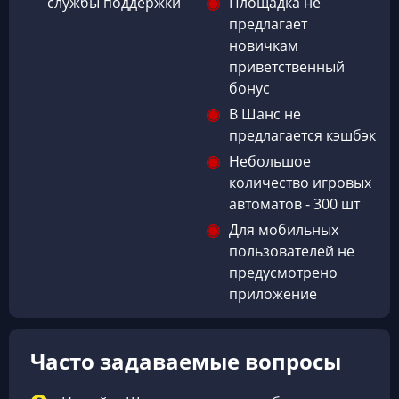
службы поддержки
Площадка не
предлагает
новичкам
приветственный
бонус
В Шанс не
предлагается кэшбэк
Небольшое
количество игровых
автоматов - 300 шт
Для мобильных
пользователей не
предусмотрено
приложение
Часто задаваемые вопросы