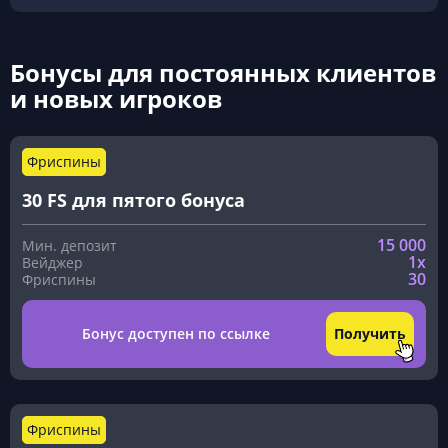
Бонусы для постоянных клиентов
и новых игроков
Фриспины
30 FS для пятого бонуса
15 000
1x
30
Бонус доступен по ссылке
Получить
Фриспины