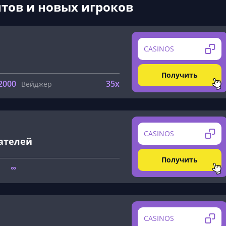
тов и новых игроков
CASINOS
Получить
2000
35x
CASINOS
вателей
Получить
∞
CASINOS