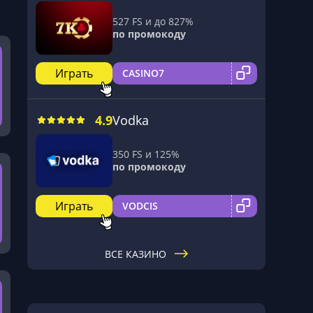
527 FS и до 827%
по промокоду
Играть
CASINO7
4.9
Vodka
350 FS и 125%
по промокоду
Играть
VODCIS
ВСЕ КАЗИНО