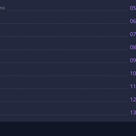
05
ino
06
07
08
09
10
11
12
13