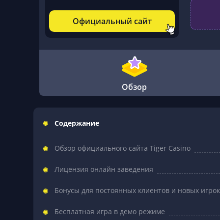
Официальный сайт
Обзор
Содержание
Обзор официального сайта Tiger Casino
Лицензия онлайн заведения
Бонусы для постоянных клиентов и новых игро
Бесплатная игра в демо режиме