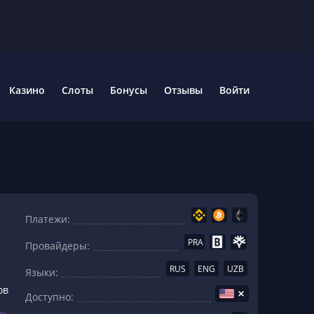
Казино
Слоты
Бонусы
Отзывы
Войти
Платежи:
PRA
Провайдеры:
RUS
ENG
UZB
Языки:
ов
Доступно: