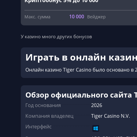
10 000
У казино много других бонусов
Играть в онлайн казино
Онлайн казино Tiger Casino было основано в 2
Обзор официального сайта T
Год основания
2026
Компания владелец
Tiger Casino N.V.
Интерфейс