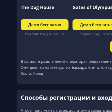
The Dog House
Gates of Olympu
Демо бесплатно
Демо бесплатн
Pragmatic Play | Животные
Pragmatic Play | Алма
В каталоге развлечений оператора представлены
Они делятся на Live-дилер, Баккара, Бинго, Блэ
Кости, Краш
Способы регистрации и входа
Чтобы приступить к игре, достаточно создать а