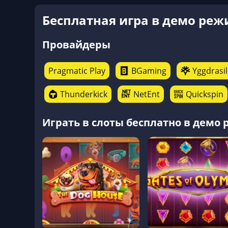
Бесплатная игра в демо ре
Провайдеры
Pragmatic Play
BGaming
Yggdrasi
Thunderkick
NetEnt
Quickspin
Играть в слоты бесплатно в демо