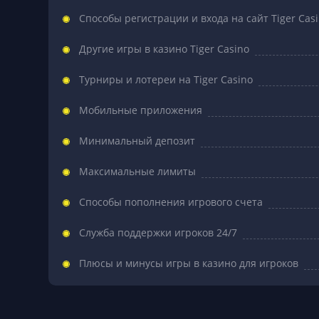
Способы регистрации и входа на сайт Tiger Cas
Другие игры в казино Tiger Casino
Турниры и лотереи на Tiger Casino
Мобильные приложения
Минимальный депозит
Максимальные лимиты
Способы пополнения игрового счета
Служба поддержки игроков 24/7
Плюсы и минусы игры в казино для игроков