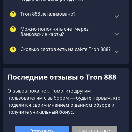
Tron 888 легализовано?
Можно пополнять счет через
банковские карты?
Сколько слотов есть на сайте Tron 888?
Последние отзывы о Tron 888
Отзывов пока нет. Помогите другим
пользователям с выбором — будьте первым, кто
поделится своим мнением о данном обзоре и
получите уникальный бонус.
Смотреть все
Отправить