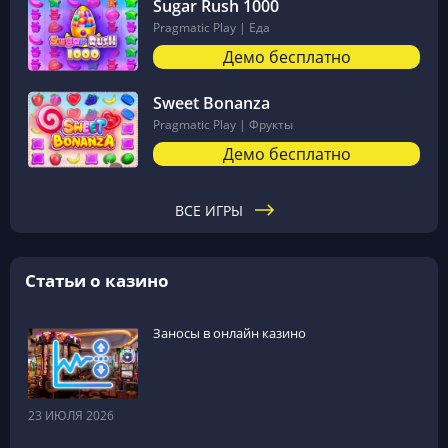
Sugar Rush 1000
Pragmatic Play | Еда
Демо бесплатно
Sweet Bonanza
Pragmatic Play | Фрукты
Демо бесплатно
ВСЕ ИГРЫ
Статьи о казино
Заносы в онлайн казино
23 ИЮЛЯ 2026