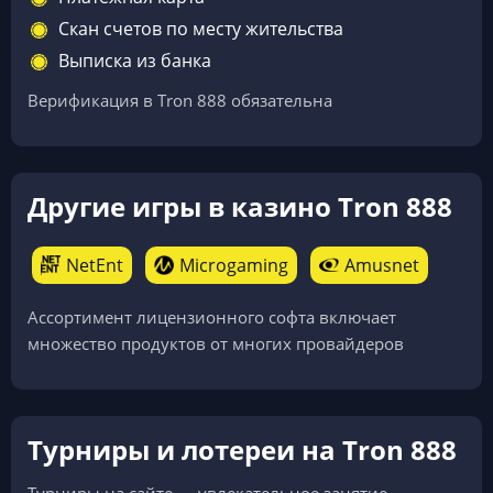
Скан счетов по месту жительства
Выписка из банка
Верификация в Tron 888 обязательна
Другие игры в казино Tron 888
NetEnt
Microgaming
Amusnet
Ассортимент лицензионного софта включает
множество продуктов от многих провайдеров
Турниры и лотереи на Tron 888