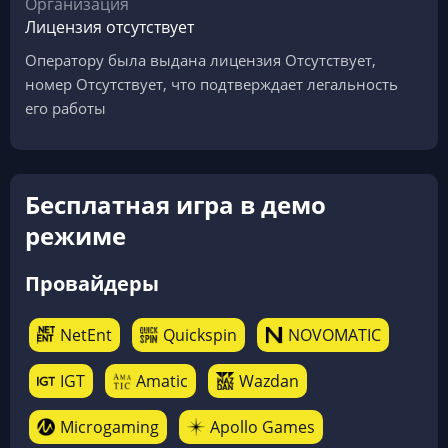
Организация
Лицензия отсутствует
Оператору была выдана лицензия Отсутствует,
номер Отсутствует, что подтверждает легальность
его работы
Бесплатная игра в демо
режиме
Провайдеры
NetEnt
Quickspin
NOVOMATIC
IGT
Amatic
Wazdan
Microgaming
Apollo Games