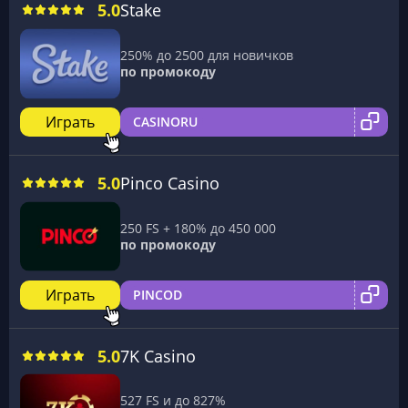
5.0
Stake
250% до 2500 для новичков
по промокоду
Играть
CASINORU
5.0
Pinco Casino
250 FS + 180% до 450 000
по промокоду
Играть
PINCOD
5.0
7K Casino
527 FS и до 827%