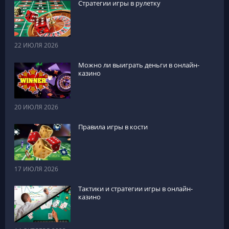
Стратегии игры в рулетку
22 ИЮЛЯ 2026
Можно ли выиграть деньги в онлайн-
казино
20 ИЮЛЯ 2026
Правила игры в кости
17 ИЮЛЯ 2026
Тактики и стратегии игры в онлайн-
казино