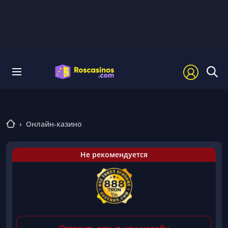
›
Онлайн-казино
Не рекомендуется