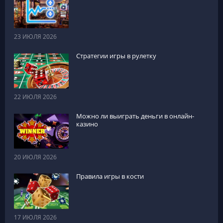
23 ИЮЛЯ 2026
Стратегии игры в рулетку
22 ИЮЛЯ 2026
Можно ли выиграть деньги в онлайн-
казино
20 ИЮЛЯ 2026
Правила игры в кости
17 ИЮЛЯ 2026