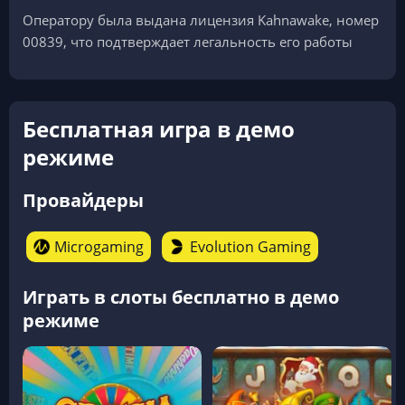
Оператору была выдана лицензия Kahnawake, номер
00839, что подтверждает легальность его работы
Бесплатная игра в демо
режиме
Провайдеры
Microgaming
Evolution Gaming
Играть в слоты бесплатно в демо
режиме