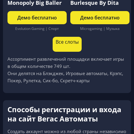
Monopoly Big Baller
Burlesque By Dita
Демо бесплатно
Демо бесплатно
Evolution Gaming | Спорт
Microgaming | Музыка
Все слоты
Ассортимент развлечений площадки включает игры
в общем количестве 749 шт.
Они делятся на Блэкджек, Игровые автоматы, Крэпс,
Покер, Рулетка, Сик-бо, Скретч-карты
Способы регистрации и входа
на сайт Вегас Автоматы
Создать аккаунт можно из любой страны независимо