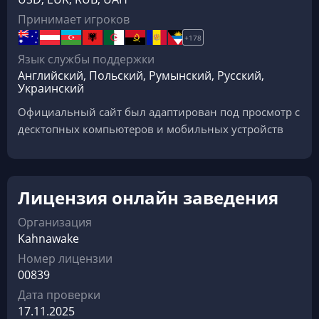
Принимает игроков
+178
Язык службы поддержки
Английский, Польский, Румынский, Русский,
Украинский
Официальный сайт был адаптирован под просмотр с
десктопных компьютеров и мобильных устройств
Лицензия онлайн заведения
Организация
Kahnawake
Номер лицензии
00839
Дата проверки
17.11.2025