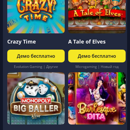
Crazy Time
A Tale of Elves
Демо бесплатно
Демо бесплатно
Evolution Gaming | Другие
Microgaming | Новый год