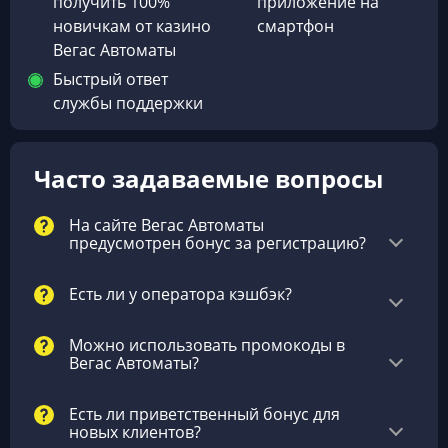
получить 100%
приложение на
новичкам от казино
смартфон
Вегас Автоматы
Быстрый ответ
службы поддержки
Часто задаваемые вопросы
На сайте Вегас Автоматы
предусмотрен бонус за регистрацию?
Есть ли у оператора кэшбэк?
Можно использовать промокоды в
Вегас Автоматы?
Есть ли приветственный бонус для
новых клиентов?