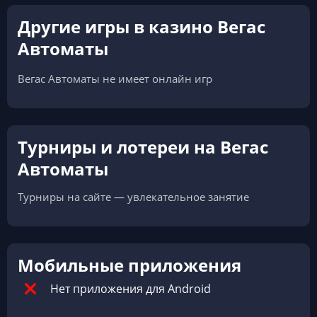
Другие игры в казино Вегас
Автоматы
Вегас Автоматы не имеет онлайн игр
Турниры и лотереи на Вегас
Автоматы
Турниры на сайте — увлекательное занятие
Мобильные приложения
Нет приложения для Android