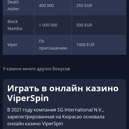
Death
400 000
250 EUR
Adder
Black
1 000 000
500 EUR
Mamba
По
Viper
1000 EUR
приглашению
У казино много других бонусов
Играть в онлайн казино
ViperSpin
В 2021 году компания SG International N.V.,
зарегистрированная на Кюрасао основала
онлайн казино ViperSpin