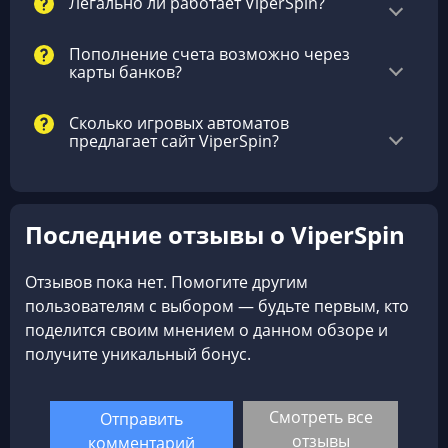
Легально ли работает ViperSpin?
Пополнение счета возможно через
карты банков?
Сколько игровых автоматов
предлагает сайт ViperSpin?
Последние отзывы о ViperSpin
Отзывов пока нет. Помогите другим
пользователям с выбором — будьте первым, кто
поделится своим мнением о данном обзоре и
получите уникальный бонус.
Смотреть все
Отправить
отзывы
комментарий