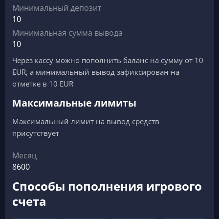
Минимальный депозит
10
Минимальная сумма вывода
10
Через кассу можно пополнить баланс на сумму от 10
EUR, а минимальный вывод зафиксирован на
отметке в 10 EUR
Максимальные лимиты
Максимальный лимит на вывод средств
присутствует
Месяц
8600
Способы пополнения игрового
счета