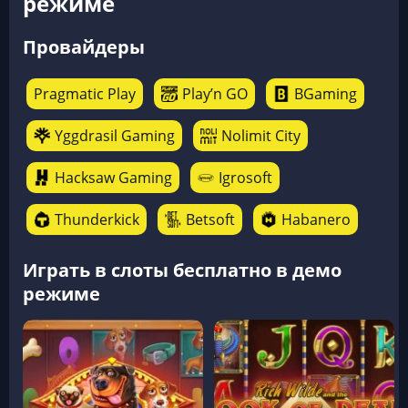
режиме
Провайдеры
Pragmatic Play
Play’n GO
BGaming
Yggdrasil Gaming
Nolimit City
Hacksaw Gaming
Igrosoft
Thunderkick
Betsoft
Habanero
Играть в слоты бесплатно в демо
режиме