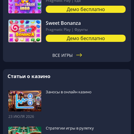
Pragmatic Play | Еда
Демо бесплатно
Sweet Bonanza
Pragmatic Play | Фрукты
Демо бесплатно
ВСЕ ИГРЫ
Статьи о казино
Заносы в онлайн казино
23 ИЮЛЯ 2026
Стратегии игры в рулетку