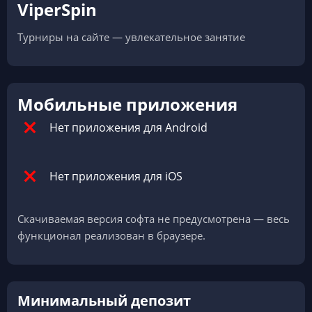
ViperSpin
Турниры на сайте — увлекательное занятие
Мобильные приложения
Нет приложения для Android
Нет приложения для iOS
Скачиваемая версия софта не предусмотрена — весь
функционал реализован в браузере.
Минимальный депозит