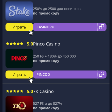
250% до 2500 для новичков
по промокоду
Играть
CASINORU
5.0
Pinco Casino
250 FS + 180% до 450 000
по промокоду
Играть
PINCOD
5.0
7K Casino
527 FS и до 827%
по промокоду