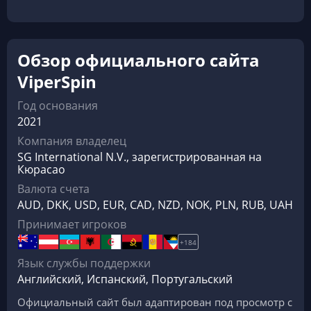
Обзор официального сайта
ViperSpin
Год основания
2021
Компания владелец
SG International N.V., зарегистрированная на
Кюрасао
Валюта счета
AUD, DKK, USD, EUR, CAD, NZD, NOK, PLN, RUB, UAH
Принимает игроков
+184
Язык службы поддержки
Английский, Испанский, Португальский
Официальный сайт был адаптирован под просмотр с