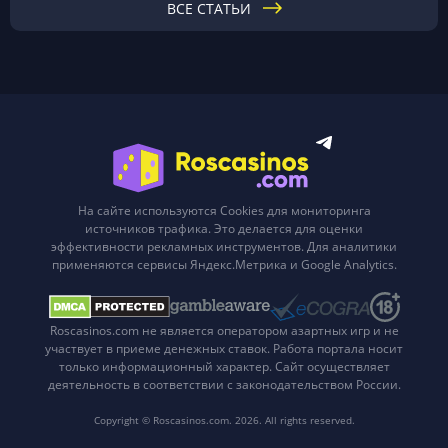
ВСЕ СТАТЬИ
На сайте используются Cookies для мониторинга
источников трафика. Это делается для оценки
эффективности рекламных инструментов. Для аналитики
применяются сервисы Яндекс.Метрика и Google Analytics.
Roscasinos.com не является оператором азартных игр и не
участвует в приеме денежных ставок. Работа портала носит
только информационный характер. Сайт осуществляет
деятельность в соответствии с законодательством России.
Copyright © Roscasinos.com. 2026. All rights reserved.