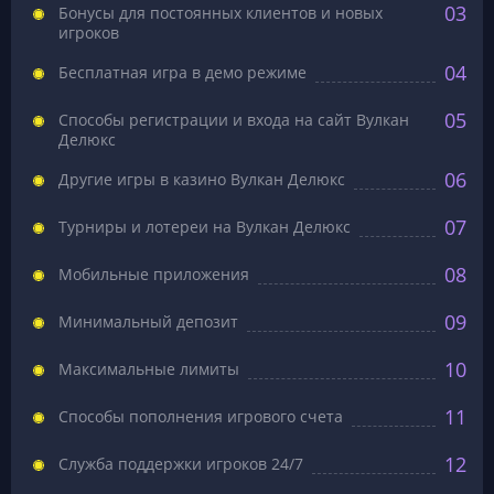
03
Бонусы для постоянных клиентов и новых
игроков
04
Бесплатная игра в демо режиме
05
Способы регистрации и входа на сайт Вулкан
Делюкс
06
Другие игры в казино Вулкан Делюкс
07
Турниры и лотереи на Вулкан Делюкс
08
Мобильные приложения
09
Минимальный депозит
10
Максимальные лимиты
11
Способы пополнения игрового счета
12
Служба поддержки игроков 24/7