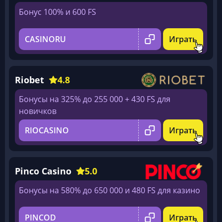
Бонус 100% и 600 FS
CASINORU
Играть
Riobet
4.8
Бонусы на 325% до 255 000 + 430 FS для
новичков
RIOCASINO
Играть
Pinco Casino
5.0
Бонусы на 580% до 650 000 и 480 FS для казино
PINCOD
Играть