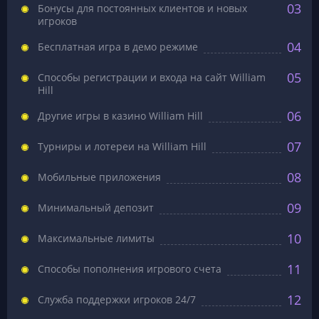
03
Бонусы для постоянных клиентов и новых
игроков
04
Бесплатная игра в демо режиме
05
Способы регистрации и входа на сайт William
Hill
06
Другие игры в казино William Hill
07
Турниры и лотереи на William Hill
08
Мобильные приложения
09
Минимальный депозит
10
Максимальные лимиты
11
Способы пополнения игрового счета
12
Служба поддержки игроков 24/7