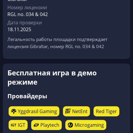
Номер лицензии
RGL no. 034 & 042
Дата проверки
18.11.2025
Легальность работы площадки подтверждает
лицензия Gibraltar, номер RGL no. 034 & 042
Бесплатная игра в демо
режиме
Провайдеры
Yggdrasil Gaming
NetEnt
Red Tiger
IGT
Playtech
Microgaming