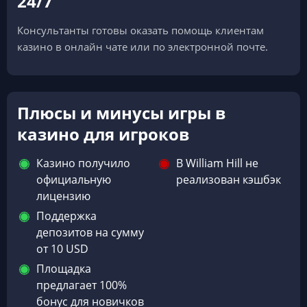
24/7
Консультанты готовы оказать помощь клиентам
казино в онлайн чате или по электронной почте.
Плюсы и минусы игры в
казино для игроков
Казино получило
В William Hill не
официальную
реализован кэшбэк
лицензию
Поддержка
депозитов на сумму
от 10 USD
Площадка
предлагает 100%
бонус для новичков