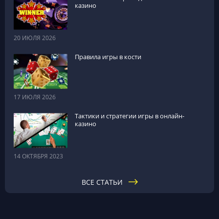
казино
20 ИЮЛЯ 2026
Правила игры в кости
17 ИЮЛЯ 2026
Тактики и стратегии игры в онлайн-
казино
14 ОКТЯБРЯ 2023
ВСЕ СТАТЬИ