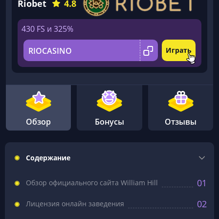
Riobet
4.8
430 FS и 325%
RIOCASINO
Играть
Обзор
Бонусы
Отзывы
Содержание
01
Обзор официального сайта William Hill
02
Лицензия онлайн заведения