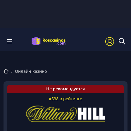
›
Онлайн-казино
Не рекомендуется
#538 в рейтинге