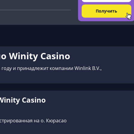
Получить
о Winity Casino
 году и принадлежит компании Winlink B.V.,
inity Casino
гистрированная на о. Кюрасао