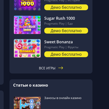
Pragmatic Play | История
Демо бесплатно
Sugar Rush 1000
Pragmatic Play | Еда
Демо бесплатно
Sweet Bonanza
Pragmatic Play | Фрукты
Демо бесплатно
ВСЕ ИГРЫ
Статьи о казино
Заносы в онлайн казино