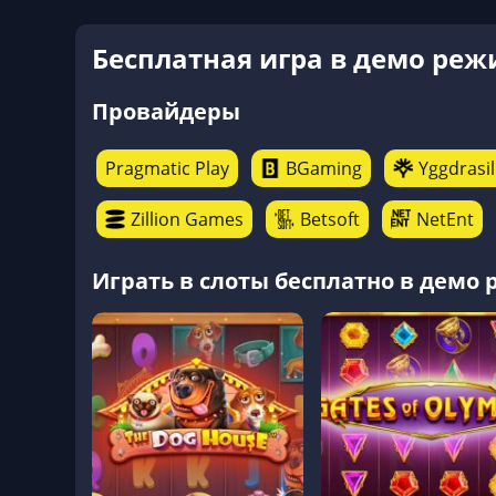
Бесплатная игра в демо ре
Провайдеры
Pragmatic Play
BGaming
Yggdrasi
Zillion Games
Betsoft
NetEnt
Играть в слоты бесплатно в демо