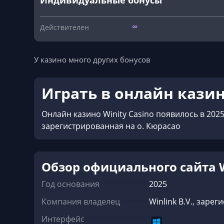
∞
У казино много других бонусов
Играть в онлайн казин
Онлайн казино Winity Casino появилось в 2025
зарегистрированная на о. Кюрасао
Обзор официального сайта W
Год основания
2025
Компания владелец
Winlink B.V., заре
Интерфейс