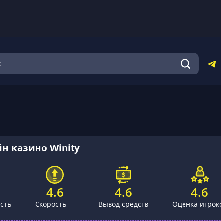
н казино Winity
4.6
4.6
4.6
сть
Скорость
Вывод средств
Оценка игрок