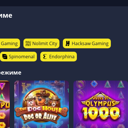
жиме
l Gaming
Nolimit City
Hacksaw Gaming
Spinomenal
Endorphina
 режиме