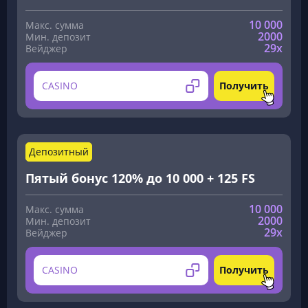
10 000
2000
29x
CASINO
Получить
Депозитный
Пятый бонус 120% до 10 000 + 125 FS
10 000
2000
29x
CASINO
Получить