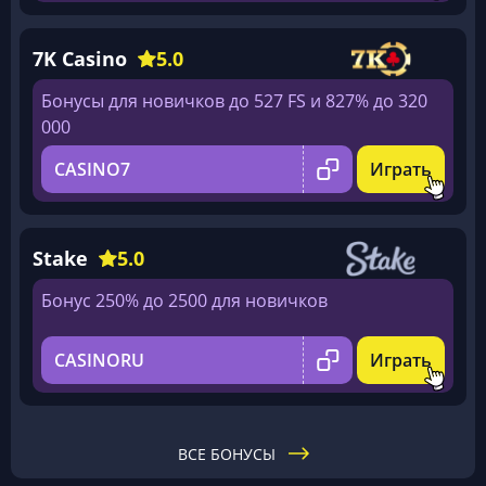
7K Casino
5.0
Бонусы для новичков до 527 FS и 827% до 320
000
CASINO7
Играть
Stake
5.0
Бонус 250% до 2500 для новичков
CASINORU
Играть
ВСЕ БОНУСЫ