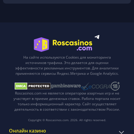
На сайте используются Cookies для мониторинга
источников трафика. Это делается для оценки
эффективности рекламных инструментов. Для аналитики
применяются сервисы Яндекс.Метрика и Google Analytics.
Roscasinos.com не является оператором азартных игр и не
участвует в приеме денежных ставок. Работа портала носит
только информационный характер. Сайт осуществляет
деятельность в соответствии с законодательством России.
Copyright © Roscasinos.com. 2026. All rights reserved.
Онлайн казино