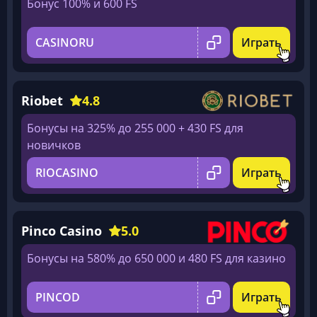
Бонус 100% и 600 FS
CASINORU
Играть
Riobet
4.8
Бонусы на 325% до 255 000 + 430 FS для
новичков
RIOCASINO
Играть
Pinco Casino
5.0
Бонусы на 580% до 650 000 и 480 FS для казино
PINCOD
Играть