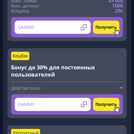
45 000
1000
29x
CASINO
Получить
Кешбэк
Бонус до 30% для постоянных
пользователей
∞
CASINO
Получить
Депозитный