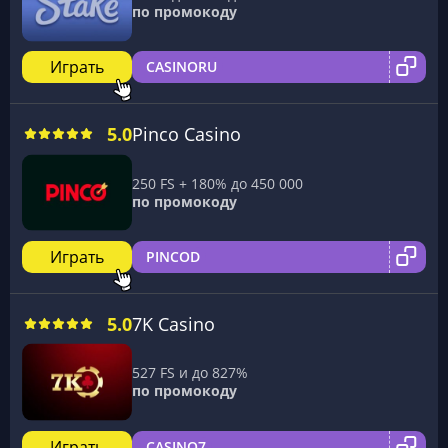
по промокоду
Играть
CASINORU
5.0
Pinco Casino
250 FS + 180% до 450 000
по промокоду
Играть
PINCOD
5.0
7K Casino
527 FS и до 827%
по промокоду
Играть
CASINO7