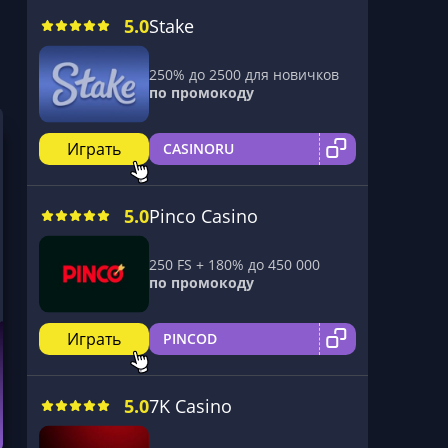
5.0
Stake
250% до 2500 для новичков
по промокоду
Играть
CASINORU
5.0
Pinco Casino
250 FS + 180% до 450 000
по промокоду
Играть
PINCOD
5.0
7K Casino