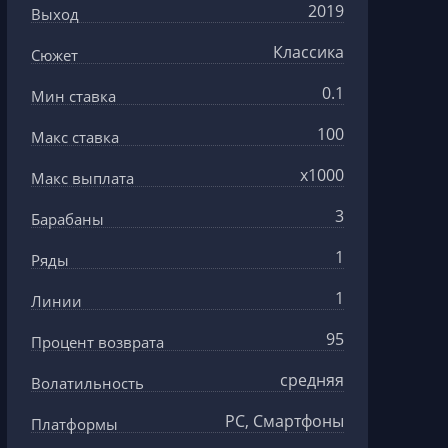
2019
Выход
Классика
Сюжет
0.1
Мин ставка
100
Макс ставка
x1000
Макс выплата
3
Барабаны
1
Ряды
1
Линии
95
Процент возврата
средняя
Волатильность
PC, Смартфоны
Платформы