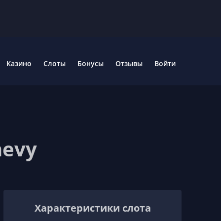
Казино
Слоты
Бонусы
Отзывы
Войти
mevy
Характеристики слота