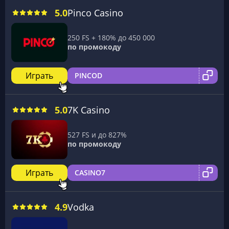
5.0
Pinco Casino
250 FS + 180% до 450 000
по промокоду
Играть
PINCOD
5.0
7K Casino
527 FS и до 827%
по промокоду
Играть
CASINO7
4.9
Vodka