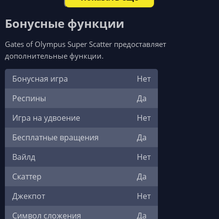
Бонусные функции
Gates of Olympus Super Scatter предоставляет
дополнительные функции.
Бонусная игра
Нет
Респины
Да
Игра на удвоение
Нет
Бесплатные вращения
Да
Вайлд
Нет
Скаттер
Да
Джекпот
Нет
Символ сложения
Да