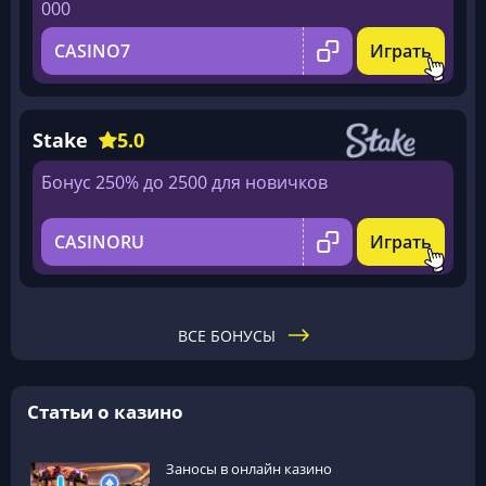
000
CASINO7
Играть
Stake
5.0
Бонус 250% до 2500 для новичков
CASINORU
Играть
ВСЕ БОНУСЫ
Статьи о казино
Заносы в онлайн казино