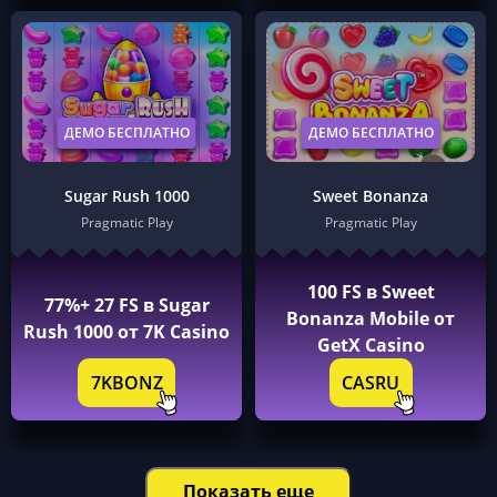
ДЕМО БЕСПЛАТНО
ДЕМО БЕСПЛАТНО
Sugar Rush 1000
Sweet Bonanza
Pragmatic Play
Pragmatic Play
100 FS в Sweet
77%+ 27 FS в Sugar
Bonanza Mobile от
Rush 1000 от 7K Casino
GetX Casino
7KBONZ
CASRU
Показать еще