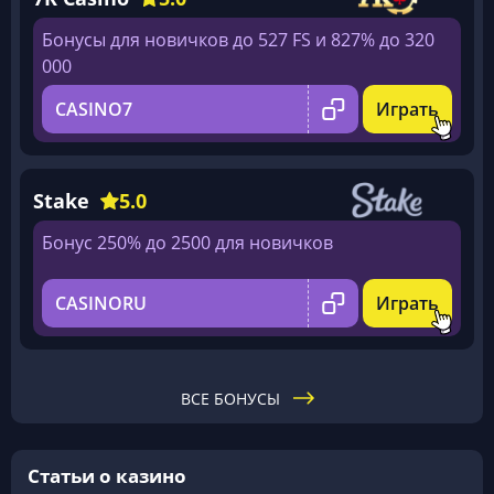
Бонусы для новичков до 527 FS и 827% до 320
000
CASINO7
Играть
Stake
5.0
Бонус 250% до 2500 для новичков
CASINORU
Играть
ВСЕ БОНУСЫ
Статьи о казино