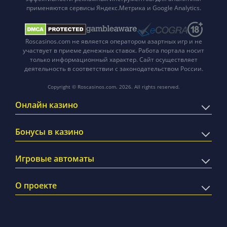
применяются сервисы Яндекс.Метрика и Google Analytics.
Roscasinos.com не является оператором азартных игр и не
участвует в приеме денежных ставок. Работа портала носит
только информационный характер. Сайт осуществляет
деятельность в соответствии с законодательством России.
Copyright © Roscasinos.com. 2026. All rights reserved.
Онлайн казино
С мгновенным выводом
Бонусы в казино
Скачать
За регистрацию
Игровые автоматы
ВСЕ КАЗИНО
Фриспины
Однорукий бандит
О проекте
ВСЕ БОНУСЫ
Эмулятор
Политика конфиденциальности
Новые
Правила сайта
Лучшие