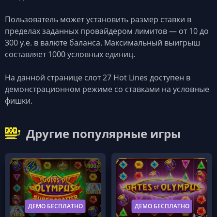
Пользователь может установить размер ставки в
пределах заданных провайдером лимитов — от 10 до
300 у.е. в валюте баланса. Максимальный выигрыш
составляет 1000 условных единиц.
На данной странице слот 27 Hot Lines доступен в
демонстрационном режиме со ставками на условные
фишки.
Другие популярные игры
ДЕМО БЕСПЛАТНО
ДЕМО БЕСПЛАТНО