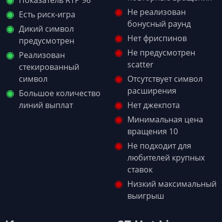
Показатель RTP 96
Не реализован
Есть риск-игра
бонусный раунд
Дикий символ
Нет фриспинов
предусмотрен
Не предусмотрен
Реализован
scatter
стекированный
символ
Отсутствует символ
расширения
Большое количество
линий выплат
Нет джекпота
Минимальная цена
вращения 10
Не подходит для
любителей крупных
ставок
Низкий максимальный
выигрыш