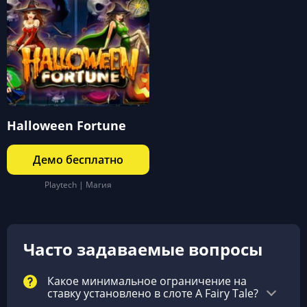
Halloween Fortune
Демо бесплатно
Playtech | Магия
Часто задаваемые вопросы
Какое минимальное ограничение на
ставку установлено в слоте A Fairy Tale?