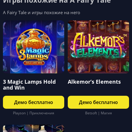
A Fairy Tale и игры похожие на него
3 Magic Lamps Hold
Alkemor’s Elements
and Win
Демо бесплатно
Демо бесплатно
Playson | Приключения
Betsoft | Магия