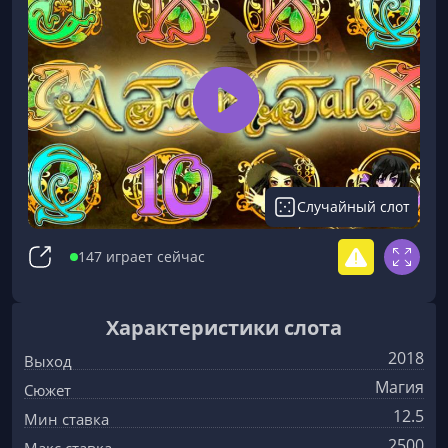
Случайный слот
147 играет сейчас
Характеристики слота
2018
Выход
Магия
Сюжет
12.5
Мин ставка
2500