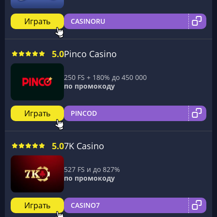
Играть
CASINORU
5.0
Pinco Casino
250 FS + 180% до 450 000
по промокоду
Играть
PINCOD
5.0
7K Casino
527 FS и до 827%
по промокоду
Играть
CASINO7