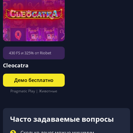
430 FS и 325% от Riobet
Cleocatra
Демо бесплатно
Pragmatic Play | Животные
Часто задаваемые вопросы
Сколько денег можно минимум