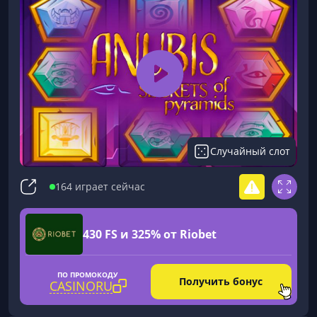
Случайный слот
164 играет сейчас
430 FS и 325% от Riobet
ПО ПРОМОКОДУ
Получить бонус
CASINORU