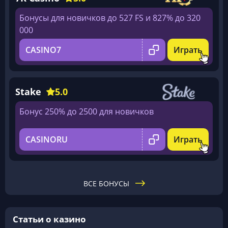
Бонусы для новичков до 527 FS и 827% до 320
000
CASINO7
Играть
Stake
5.0
Бонус 250% до 2500 для новичков
CASINORU
Играть
ВСЕ БОНУСЫ
Статьи о казино