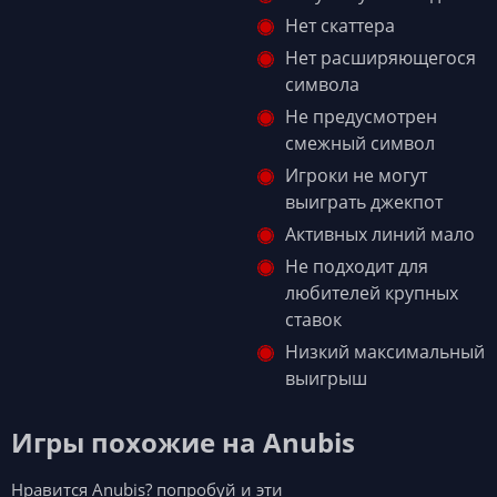
Нет скаттера
Нет расширяющегося
символа
Не предусмотрен
смежный символ
Игроки не могут
выиграть джекпот
Активных линий мало
Не подходит для
любителей крупных
ставок
Низкий максимальный
выигрыш
Игры похожие на Anubis
Нравится Anubis? попробуй и эти