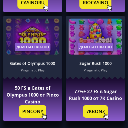
CASINORU
RIOCASINO
ДЕМО БЕСПЛАТНО
ДЕМО БЕСПЛАТНО
Gates of Olympus 1000
Sugar Rush 1000
Pragmatic Play
Pragmatic Play
50 FS в Gates of
77%+ 27 FS в Sugar
Olympus 1000 от Pinco
Rush 1000 от 7K Casino
Casino
PINCONY
7KBONZ