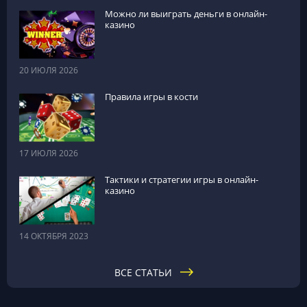
Можно ли выиграть деньги в онлайн-
казино
20 ИЮЛЯ 2026
Правила игры в кости
17 ИЮЛЯ 2026
Тактики и стратегии игры в онлайн-
казино
14 ОКТЯБРЯ 2023
ВСЕ СТАТЬИ