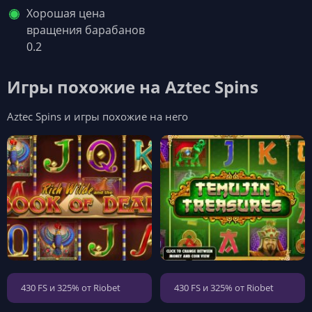
Хорошая цена
вращения барабанов
0.2
Игры похожие на Aztec Spins
Aztec Spins и игры похожие на него
430 FS и 325% от Riobet
430 FS и 325% от Riobet