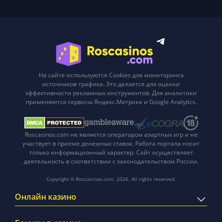
На сайте используются Cookies для мониторинга
источников трафика. Это делается для оценки
эффективности рекламных инструментов. Для аналитики
применяются сервисы Яндекс.Метрика и Google Analytics.
Roscasinos.com не является оператором азартных игр и не
участвует в приеме денежных ставок. Работа портала носит
только информационный характер. Сайт осуществляет
деятельность в соответствии с законодательством России.
Copyright © Roscasinos.com. 2026. All rights reserved.
Онлайн казино
С мгновенным выводом