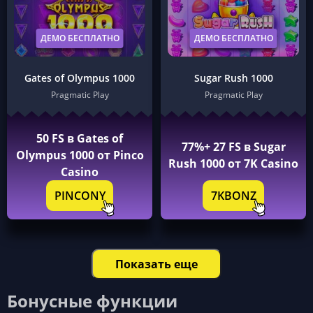
ДЕМО БЕСПЛАТНО
ДЕМО БЕСПЛАТНО
Gates of Olympus 1000
Sugar Rush 1000
Pragmatic Play
Pragmatic Play
50 FS в Gates of
77%+ 27 FS в Sugar
Olympus 1000 от Pinco
Rush 1000 от 7K Casino
Casino
PINCONY
7KBONZ
Показать еще
Бонусные функции