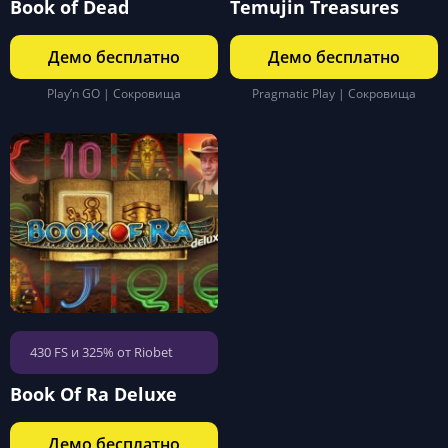
Book of Dead
Temujin Treasures
Демо бесплатно
Демо бесплатно
Play’n GO | Сокровища
Pragmatic Play | Сокровища
430 FS и 325% от Riobet
Book Of Ra Deluxe
Демо бесплатно