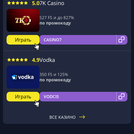
5.0
7K Casino
527 FS и до 827%
по промокоду
Играть
CASINO7
4.9
Vodka
350 FS и 125%
по промокоду
Играть
VODCIS
ВСЕ КАЗИНО