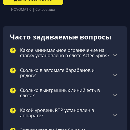
NOVOMATIC | Сокровища
Часто задаваемые вопросы
Какое минимальное ограничение на
ставку установлено в слоте Aztec Spins?
Сколько в автомате барабанов и
рядов?
Сколько выигрышных линий есть в
слота?
Какой уровень RTP установлен в
аппарате?