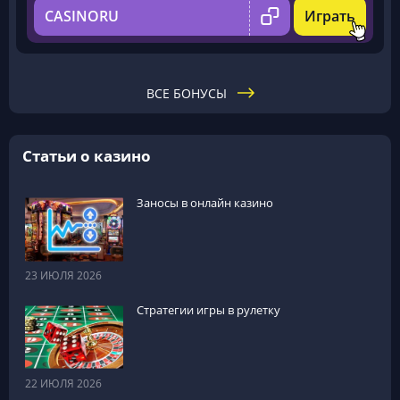
CASINORU
Играть
ВСЕ БОНУСЫ
Статьи о казино
Заносы в онлайн казино
23 ИЮЛЯ 2026
Стратегии игры в рулетку
22 ИЮЛЯ 2026