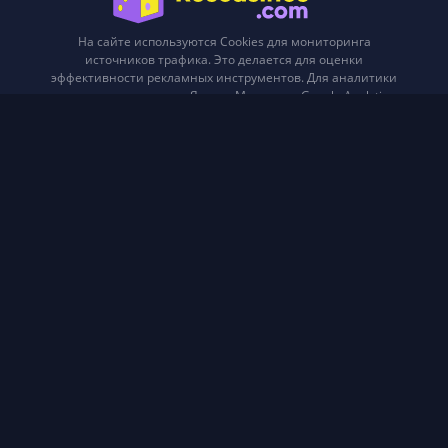
На сайте используются Cookies для мониторинга
источников трафика. Это делается для оценки
эффективности рекламных инструментов. Для аналитики
применяются сервисы Яндекс.Метрика и Google Analytics.
Roscasinos.com не является оператором азартных игр и не
участвует в приеме денежных ставок. Работа портала носит
только информационный характер. Сайт осуществляет
деятельность в соответствии с законодательством России.
Copyright © Roscasinos.com. 2026. All rights reserved.
Онлайн казино
С мгновенным выводом
Бонусы в казино
Скачать
За регистрацию
Игровые автоматы
ВСЕ КАЗИНО
Фриспины
Однорукий бандит
О проекте