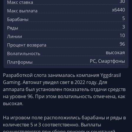
30
Макс ставка
x6440
Макс выплата
5
Барабаны
3
Ряды
10
Линии
96
Процент возврата
высокая
Волатильность
PC, Смартфоны
Платформы
Разработкой слота занималась компания Yggdrasil
Gaming. Автомат увидел свет в 2022 году. Для
аппарата был установлен показатель отдачи средств
на уровне 96. При этом волатильность отмечена, как
высокая.
На игровом поле расположились барабаны и ряды в
количестве 5 и 3 соответственно. Выплаты
осуществляются при сборе призовых сочетаний