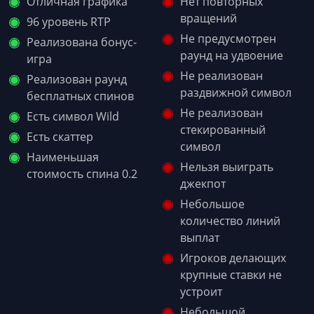
Отличная графика
Нет повторных
вращений
96 уровень RTP
Не предусмотрен
Реализована бонус-
раунд на удвоение
игра
Не реализован
Реализован раунд
раздвижной символ
бесплатных спинов
Не реализован
Есть символ Wild
стекированный
Есть скаттер
символ
Наименьшая
Нельзя выиграть
стоимость спина 0.2
джекпот
Небольшое
количество линий
выплат
Игроков делающих
крупные ставки не
устроит
Небольшой