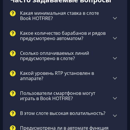
Какая минимальная ставка в слоте
Book HOTFIRE?
Какое количество барабанов и рядов
предусмотрено автоматом?
Сколько оплачиваемых линий
предусмотрено в слоте?
Какой уровень RTP установлен в
аппарате?
Пользователи смартфонов могут
играть в Book HOTFIRE?
В этом слоте высокая волатильность?
Предусмотрена ли в автомате функция