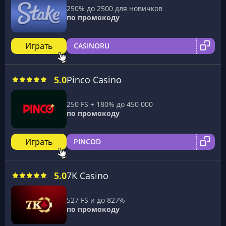
250% до 2500 для новичков
по промокоду
Играть
CASINORU
5.0
Pinco Casino
250 FS + 180% до 450 000
по промокоду
Играть
PINCOD
5.0
7K Casino
527 FS и до 827%
по промокоду