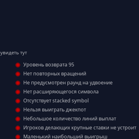
увидеть тут
Уровень возврата 95
Нет повторных вращений
Не предусмотрен раунд на удвоение
Нет расширяющегося символа
Отсутствует stacked symbol
Нельзя выиграть джекпот
Небольшое количество линий выплат
Игроков делающих крупные ставки не устроит
Маленький наибольший выигрыш