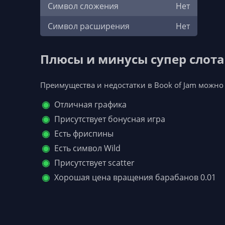
Символ сложения
Нет
Символ расширения
Нет
Плюсы и минусы супер слота
Преимущества и недостатки в Book of Jam можно 
Отличная графика
Присутствует бонусная игра
Есть фриспины
Есть символ Wild
Присутствует scatter
Хорошая цена вращения барабанов 0.01