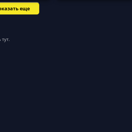
оказать еще
 тут.