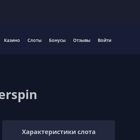
Казино
Слоты
Бонусы
Отзывы
Войти
erspin
Характеристики слота