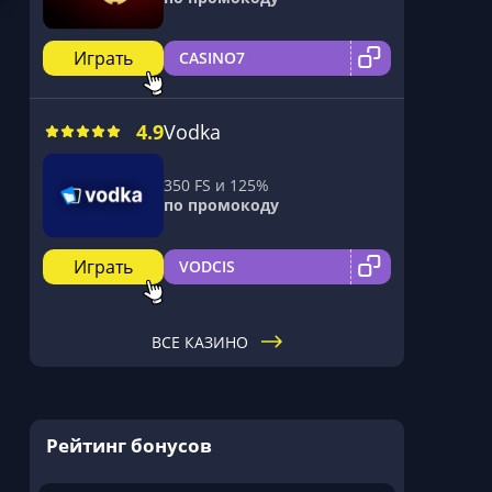
Играть
CASINO7
4.9
Vodka
350 FS и 125%
по промокоду
Играть
VODCIS
ВСЕ КАЗИНО
Рейтинг бонусов