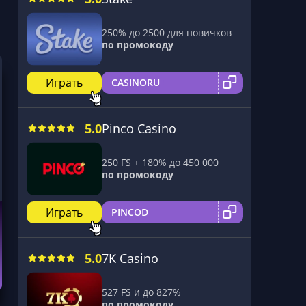
250% до 2500 для новичков
по промокоду
Играть
CASINORU
5.0
Pinco Casino
250 FS + 180% до 450 000
по промокоду
Играть
PINCOD
5.0
7K Casino
527 FS и до 827%
по промокоду