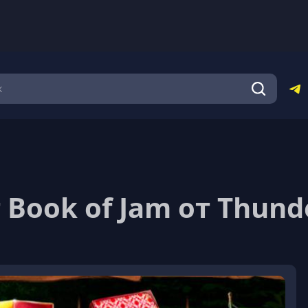
Book of Jam от Thund