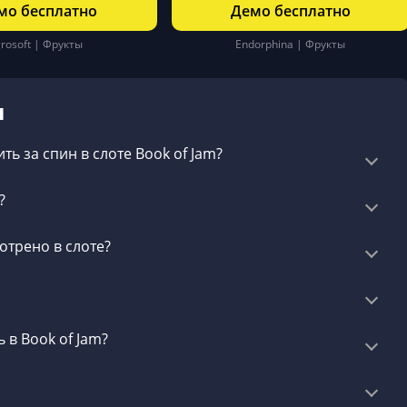
мо бесплатно
Демо бесплатно
grosoft | Фрукты
Endorphina | Фрукты
ы
ь за спин в слоте Book of Jam?
?
трено в слоте?
 в Book of Jam?