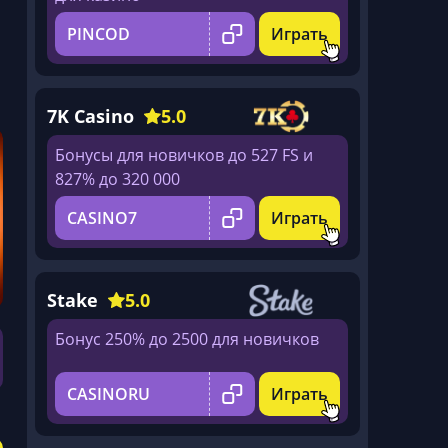
PINCOD
Играть
7K Casino
5.0
Бонусы для новичков до 527 FS и
827% до 320 000
CASINO7
Играть
Stake
5.0
Бонус 250% до 2500 для новичков
CASINORU
Играть