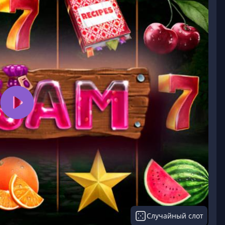
Случайный слот