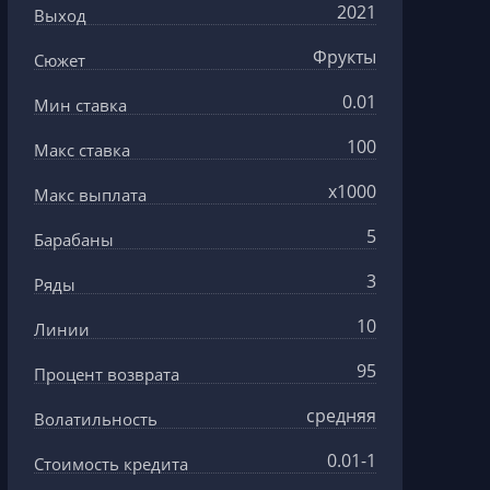
2021
Выход
Фрукты
Сюжет
0.01
Мин ставка
100
Макс ставка
x1000
Макс выплата
5
Барабаны
3
Ряды
10
Линии
95
Процент возврата
средняя
Волатильность
0.01-1
Стоимость кредита