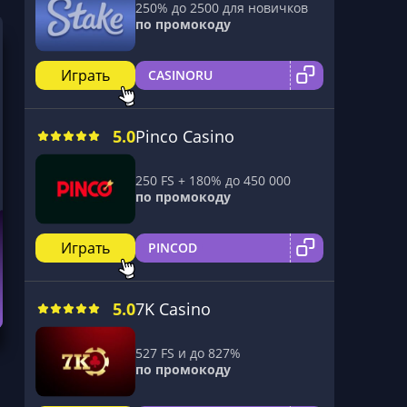
250% до 2500 для новичков
по промокоду
Играть
CASINORU
5.0
Pinco Casino
250 FS + 180% до 450 000
по промокоду
Играть
PINCOD
5.0
7K Casino
527 FS и до 827%
по промокоду