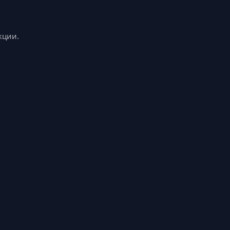
кции.