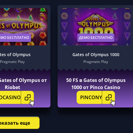
ЕМО БЕСПЛАТНО
ДЕМО БЕСПЛАТНО
tes of Olympus
Gates of Olympus 1000
Pragmatic Play
Pragmatic Play
 Gates of Olympus от
50 FS в Gates of Olympus
Riobet
1000 от Pinco Casino
IOCASINO
PINCONY
оказать еще