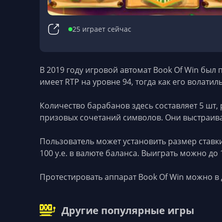
25 играет сейчас
В 2019 году игровой автомат Book Of Win был
имеет RTP на уровне 94, тогда как его волатил
Количество барабанов здесь составляет 5 шт,
призовых сочетаний символов. Они выстраиваю
Пользователь может установить размер ставк
100 у.е. в валюте баланса. Выиграть можно до 1
Протестировать аппарат Book Of Win можно в 
Другие популярные игры