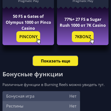
Pragmatic Play
Pragmatic Play
50 FS в Gates of
77%+ 27 FS в Sugar
Olympus 1000 от Pinco
Rush 1000 от 7K Casino
Casino
PINCONY
7KBONZ
Показать еще
Бонусные функции
Различные функции в Burning Reels можно увидеть тут.
Бонусная игра
Нет
Респины
Нет