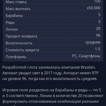
100
Макс ставка
x50 000
Макс выплата
5
Барабаны
3
Ряды
20
Линии
96
Процент возврата
средняя
Волатильность
1-5
Стоимость кредита
PC, Смартфоны
Платформы
Разработкой слота занималась компания Wazdan.
Автомат увидел свет в 2017 году. Аппарат имеет RTP
на уровне 96, тогда как его волатильность средняя.
Игровое поле разделено на барабаны и ряды — по 5
и 3 соответственно. Линии в количестве 20 позволяют
формировать оплачиваемые комбинации разными