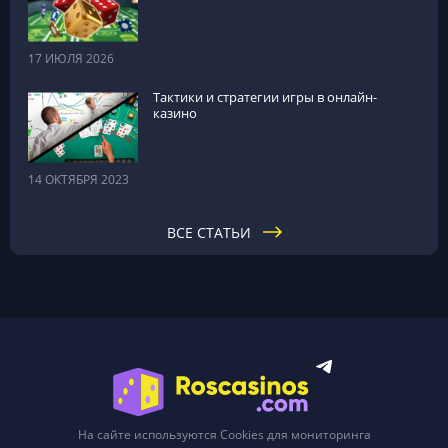
17 ИЮЛЯ 2026
Тактики и стратегии игры в онлайн-
казино
14 ОКТЯБРЯ 2023
ВСЕ СТАТЬИ
На сайте используются Cookies для мониторинга