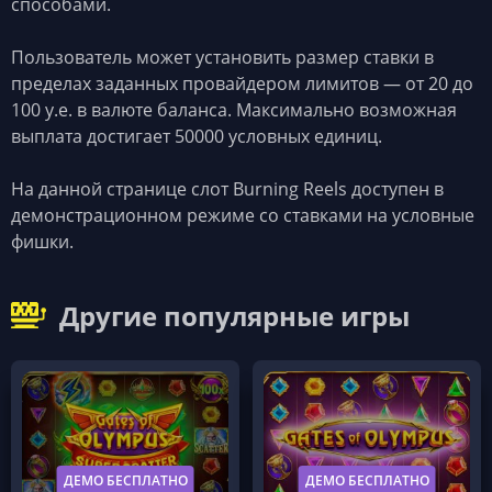
способами.
Пользователь может установить размер ставки в
пределах заданных провайдером лимитов — от 20 до
100 у.е. в валюте баланса. Максимально возможная
выплата достигает 50000 условных единиц.
На данной странице слот Burning Reels доступен в
демонстрационном режиме со ставками на условные
фишки.
Другие популярные игры
ДЕМО БЕСПЛАТНО
ДЕМО БЕСПЛАТНО