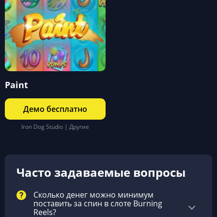
Paint
Демо бесплатно
Iron Dog Studio | Другие
Часто задаваемые вопросы
Сколько денег можно минимум
поставить за спин в слоте Burning
Reels?