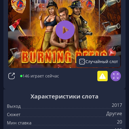
Случайный слот
146 играет сейчас
Характеристики слота
2017
Выход
Другие
Сюжет
20
Мин ставка