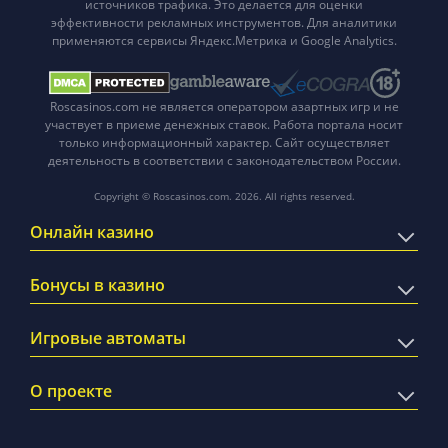
источников трафика. Это делается для оценки
эффективности рекламных инструментов. Для аналитики
применяются сервисы Яндекс.Метрика и Google Analytics.
Roscasinos.com не является оператором азартных игр и не
участвует в приеме денежных ставок. Работа портала носит
только информационный характер. Сайт осуществляет
деятельность в соответствии с законодательством России.
Copyright © Roscasinos.com. 2026. All rights reserved.
Онлайн казино
С мгновенным выводом
Бонусы в казино
Скачать
За регистрацию
Игровые автоматы
ВСЕ КАЗИНО
Фриспины
Однорукий бандит
О проекте
ВСЕ БОНУСЫ
Эмулятор
Политика конфиденциальности
Новые