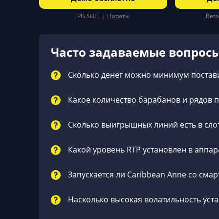
PG SOFT | Пираты
Bets
Часто задаваемые вопрос
Сколько денег можно минимум поставит
Какое количество барабанов и рядов 
Сколько выигрышных линий есть в сло
Какой уровень RTP установлен в аппар
Запускается ли Caribbean Anne со сма
Насколько высокая волатильность уста