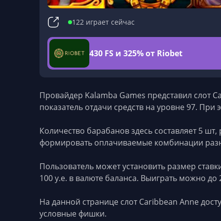
122 играет сейчас
430 FS и 325% от Riobet
Провайдер Kalamba Games представил слот Car
показатель отдачи средств на уровне 97. При 
Количество барабанов здесь составляет 5 шт,
формировать оплачиваемые комбинации раз
Пользователь может установить размер ставк
100 у.е. в валюте баланса. Выиграть можно до 2
На данной странице слот Caribbean Anne дос
условные фишки.