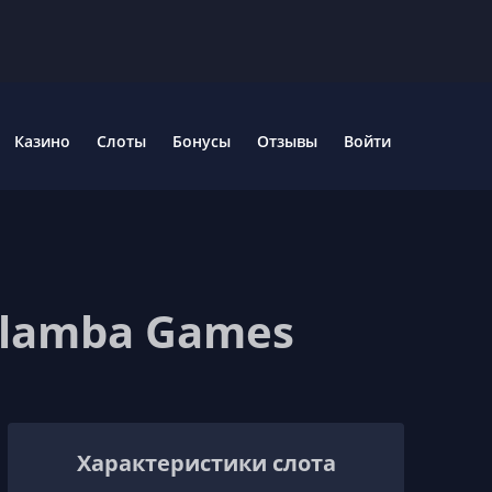
Казино
Слоты
Бонусы
Отзывы
Войти
alamba Games
Характеристики слота