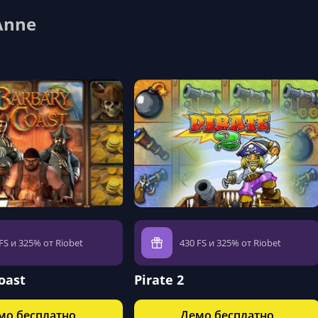
Anne
FS и 325% от Riobet
430 FS и 325% от Riobet
oast
Pirate 2
мо бесплатно
Демо бесплатно