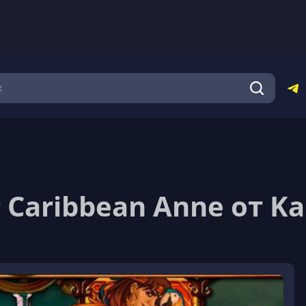
 Caribbean Anne от K