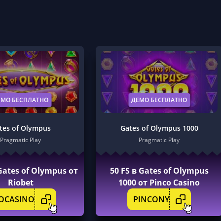
ЕМО БЕСПЛАТНО
ДЕМО БЕСПЛАТНО
tes of Olympus
Gates of Olympus 1000
Pragmatic Play
Pragmatic Play
 Gates of Olympus от
50 FS в Gates of Olympus
Riobet
1000 от Pinco Casino
IOCASINO
PINCONY