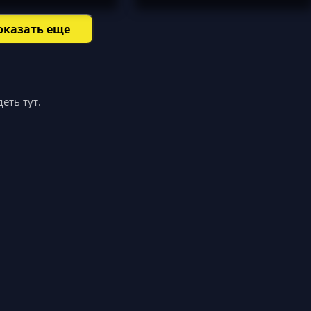
оказать еще
еть тут.