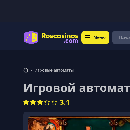
Меню
›
Игровые автоматы
Игровой автомат
3.1