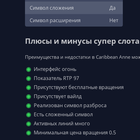
Символ сложения
Да
Символ расширения
Нет
Плюсы и минусы супер слота
Преимущества и недостатки в Caribbean Anne мо
Интерфейс огонь
Показатель RTP 97
Присутствуют бесплатные вращения
Присутствует вайлд
Реализован символ разброса
Есть сложенный символ
Активных линий много
Минимальная цена вращения 0.5