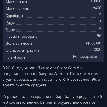
10000
Макс ставка
x400
Макс выплата
5
Барабаны
3
Ряды
5
Линии
96
Процент возврата
средняя
Волатильность
2-2000
Стоимость кредита
PC, Смартфоны
Платформы
В 2016 году игровой автомат Crazy Cars был
представлен провайдером Wazdan. По заявлениям
студии, создавшей аппарат, его RTP составляет 96, а
волатильность средняя.
Игровое поле разделено на барабаны и ряды — по 5
и 3 соответственно. Выплаты осуществляются при