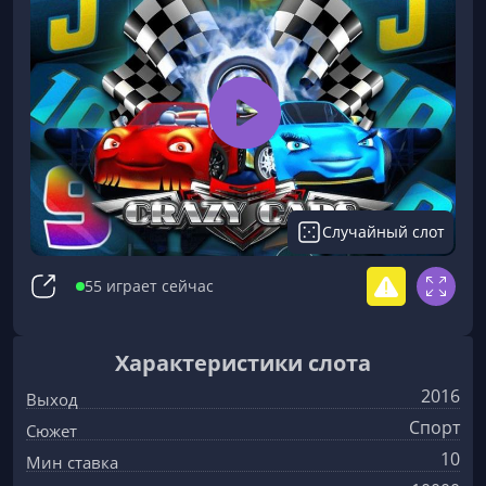
Случайный слот
55 играет сейчас
Характеристики слота
2016
Выход
Спорт
Сюжет
10
Мин ставка