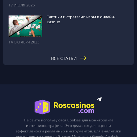
17 ИЮЛЯ 2026
Тактики и стратегии игры в онлайн-
казино
14 ОКТЯБРЯ 2023
ВСЕ СТАТЬИ
На сайте используются Cookies для мониторинга
источников трафика. Это делается для оценки
эффективности рекламных инструментов. Для аналитики
применяются сервисы Яндекс.Метрика и Google Analytics.