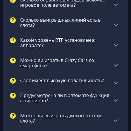
игровое поле автомата?
Сколько выигрышных линий есть в
слота?
Какой уровень RTP установлен в
аппарате?
Можно ли играть в Crazy Cars со
смартфона?
Слот имеет высокую волатильность?
Предусмотрена ли в автомате функция
фриспинов?
Можно ли выиграть джекпот в этом
слоте?