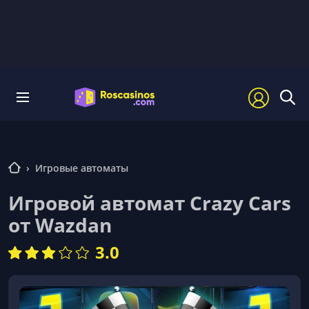
›
Игровые автоматы
Игровой автомат Crazy Cars
от Wazdan
3.0