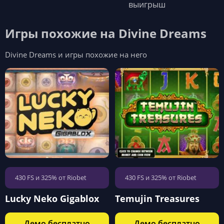
выигрыш
Игры похожие на Divine Dreams
Divine Dreams и игры похожие на него
430 FS и 325% от Riobet
430 FS и 325% от Riobet
Lucky Neko Gigablox
Temujin Treasures
Демо бесплатно
Демо бесплатно