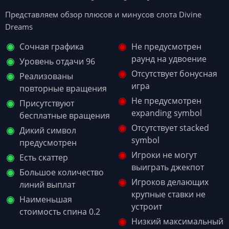
Представляем обзор плюсов и минусов слота Divine
Dreams
Сочная графика
Не предусмотрен
раунд на удвоение
Уровень отдачи 96
Отсутствует бонусная
Реализованы
игра
повторные вращения
Не предусмотрен
Присутствуют
expanding symbol
бесплатные вращения
Отсутствует stacked
Дикий символ
symbol
предусмотрен
Игроки не могут
Есть скаттер
выиграть джекпот
Большое количество
Игроков делающих
линий выплат
крупные ставки не
Наименьшая
устроит
стоимость спина 0.2
Низкий максимальный