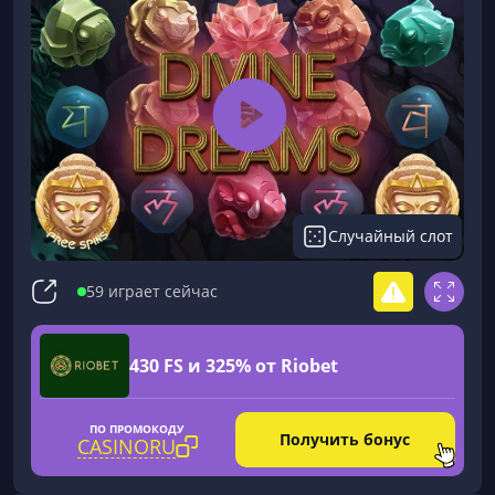
Случайный слот
59 играет сейчас
430 FS и 325% от Riobet
ПО ПРОМОКОДУ
Получить бонус
CASINORU