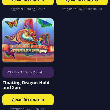
Yggdrasil Gaming | Азия
Pragmatic Play | Сокровища
430 FS и 325% от Riobet
Floating Dragon Hold
and Spin
Демо бесплатно
Pragmatic Play | Драконы