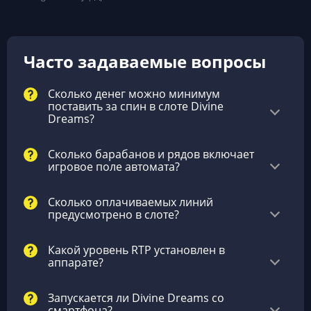
Часто задаваемые вопросы
Сколько денег можно минимум
поставить за спин в слоте Divine
Dreams?
Сколько барабанов и рядов включает
игровое поле автомата?
Сколько оплачиваемых линий
предусмотрено в слоте?
Какой уровень RTP установлен в
аппарате?
Запускается ли Divine Dreams со
смартфона?