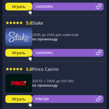
Играть
CASINORU
5.0
Stake
250% до 2500 для новичков
по промокоду
Играть
CASINORU
5.0
Pinco Casino
250 FS + 180% до 450 000
по промокоду
Играть
PINCOD