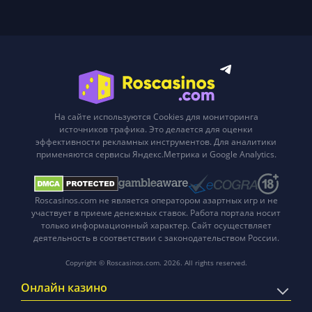
На сайте используются Cookies для мониторинга
источников трафика. Это делается для оценки
эффективности рекламных инструментов. Для аналитики
применяются сервисы Яндекс.Метрика и Google Analytics.
Roscasinos.com не является оператором азартных игр и не
участвует в приеме денежных ставок. Работа портала носит
только информационный характер. Сайт осуществляет
деятельность в соответствии с законодательством России.
Copyright © Roscasinos.com. 2026. All rights reserved.
Онлайн казино