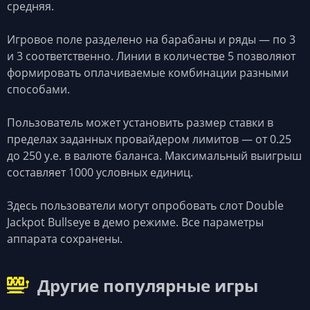
средняя.
Игровое поле разделено на барабаны и ряды — по 3
и 3 соответственно. Линии в количестве 5 позволяют
формировать оплачиваемые комбинации разными
способами.
Пользователь может установить размер ставки в
пределах заданных провайдером лимитов — от 0.25
до 250 у.е. в валюте баланса. Максимальный выигрыш
составляет 1000 условных единиц.
Здесь пользователи могут опробовать слот Double
Jackpot Bullseye в демо режиме. Все параметры
аппарата сохранены.
Другие популярные игры