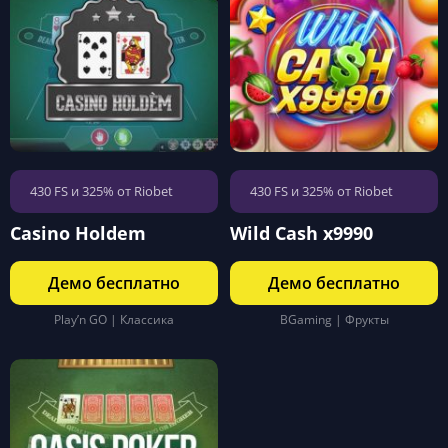
430 FS и 325% от Riobet
430 FS и 325% от Riobet
Casino Holdem
Wild Cash x9990
Демо бесплатно
Демо бесплатно
Play’n GO | Классика
BGaming | Фрукты