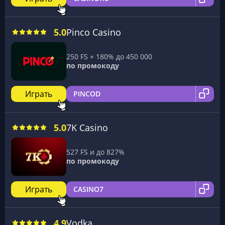
5.0
Pinco Casino
250 FS + 180% до 450 000
по промокоду
Играть
PINCOD
5.0
7K Casino
527 FS и до 827%
по промокоду
Играть
CASINO7
4.9
Vodka