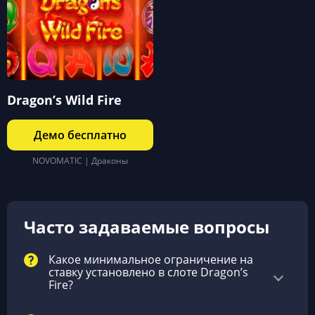
Dragon’s Wild Fire
Демо бесплатно
NOVOMATIC | Драконы
Часто задаваемые вопросы
Какое минимальное ограничение на
ставку установлено в слоте Dragon’s
Fire?