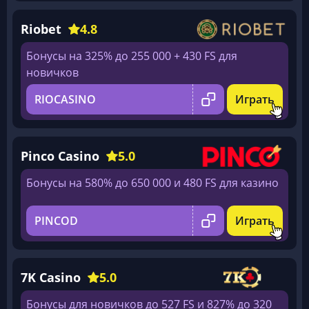
Riobet
4.8
Бонусы на 325% до 255 000 + 430 FS для
новичков
RIOCASINO
Играть
Pinco Casino
5.0
Бонусы на 580% до 650 000 и 480 FS для казино
PINCOD
Играть
7K Casino
5.0
Бонусы для новичков до 527 FS и 827% до 320