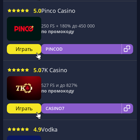
5.0
Pinco Casino
250 FS + 180% до 450 000
по промокоду
Играть
PINCOD
5.0
7K Casino
527 FS и до 827%
по промокоду
Играть
CASINO7
4.9
Vodka