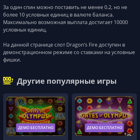
За один спин можно поставить не менее 0.2, но не
более 10 условных единиц в валюте баланса.
Максимально возможная выплата достигает 10000
условных единиц.
На данной странице слот Dragon’s Fire доступен в
демонстрационном режиме со ставками на условные
фишки.
Другие популярные игры
ДЕМО БЕСПЛАТНО
ДЕМО БЕСПЛАТНО