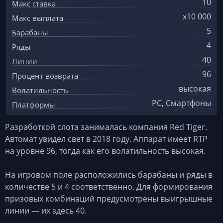
10
Макс ставка
x10 000
Макс выплата
5
Барабаны
4
Ряды
40
Линии
96
Процент возврата
высокая
Волатильность
PC, Смартфоны
Платформы
Разработкой слота занималась компания Red Tiger.
Автомат увидел свет в 2018 году. Аппарат имеет RTP
на уровне 96, тогда как его волатильность высокая.
На игровом поле расположились барабаны и ряды в
количестве 5 и 4 соответственно. Для формирования
призовых комбинаций предусмотрены выигрышные
линии — их здесь 40.