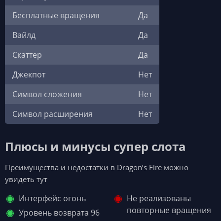
Бесплатные вращения
Да
Вайлд
Да
Скаттер
Да
Джекпот
Нет
Символ сложения
Нет
Символ расширения
Нет
Плюсы и минусы супер слота
Преимущества и недостатки в Dragon’s Fire можно
увидеть тут
Интерфейс огонь
Не реализованы
повторные вращения
Уровень возврата 96