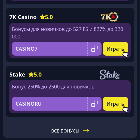
7K Casino
5.0
Бонусы для новичков до 527 FS и 827% до 320
000
CASINO7
Играть
Stake
5.0
Бонус 250% до 2500 для новичков
CASINORU
Играть
ВСЕ БОНУСЫ