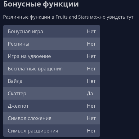
Бонусные функции
Различные функции в Fruits and Stars можно увидеть тут.
Бонусная игра
Нет
Респины
Нет
Игра на удвоение
Нет
Бесплатные вращения
Нет
Вайлд
Нет
Скаттер
Да
Джекпот
Нет
Символ сложения
Нет
Символ расширения
Нет