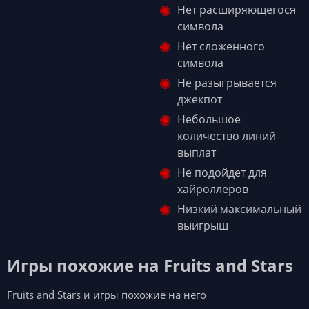
Нет расширяющегося
символа
Нет сложенного
символа
Не разыгрывается
джекпот
Небольшое
количество линий
выплат
Не подойдет для
хайроллеров
Низкий максимальный
выигрыш
Игры похожие на Fruits and Stars
Fruits and Stars и игры похожие на него