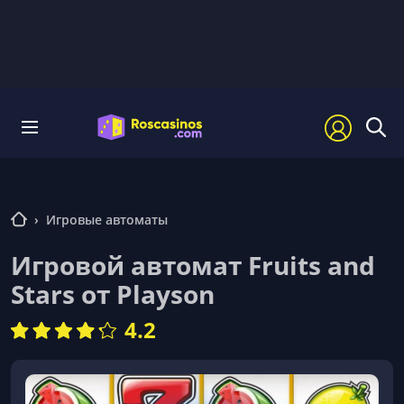
›
Игровые автоматы
Игровой автомат Fruits and
Stars от Playson
4.2