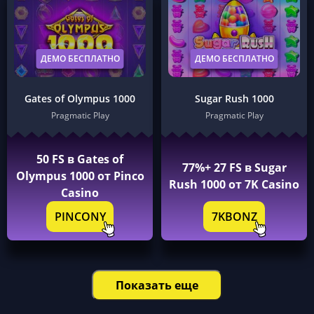
ДЕМО БЕСПЛАТНО
ДЕМО БЕСПЛАТНО
Gates of Olympus 1000
Sugar Rush 1000
Pragmatic Play
Pragmatic Play
50 FS в Gates of
77%+ 27 FS в Sugar
Olympus 1000 от Pinco
Rush 1000 от 7K Casino
Casino
PINCONY
7KBONZ
Показать еще