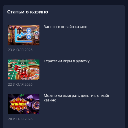
Статьи о казино
Заносы в онлайн казино
23 ИЮЛЯ 2026
Стратегии игры в рулетку
22 ИЮЛЯ 2026
Можно ли выиграть деньги в онлайн-
казино
20 ИЮЛЯ 2026