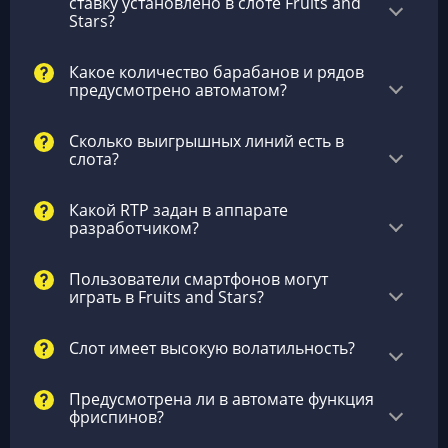
ставку установлено в слоте Fruits and
Stars?
Какое количество барабанов и рядов
предусмотрено автоматом?
Сколько выигрышных линий есть в
слота?
Какой RTP задан в аппарате
разработчиком?
Пользователи смартфонов могут
играть в Fruits and Stars?
Слот имеет высокую волатильность?
Предусмотрена ли в автомате функция
фриспинов?