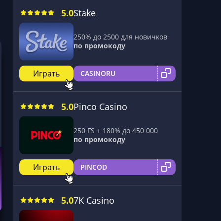
5.0
Stake
250% до 2500 для новичков
по промокоду
Играть
CASINORU
5.0
Pinco Casino
250 FS + 180% до 450 000
по промокоду
Играть
PINCOD
5.0
7K Casino