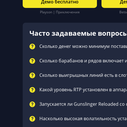
Демо бесплатно
Де
Playson | Приключения
Bets
Часто задаваемые вопрос
Сколько денег можно минимум поставит
Сколько барабанов и рядов включает 
Сколько выигрышных линий есть в сло
Какой уровень RTP установлен в аппар
Запускается ли Gunslinger Reloaded со
Насколько высокая волатильность уста