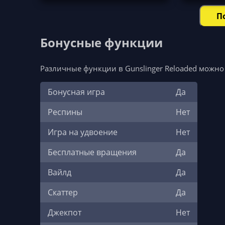
П
Бонусные функции
Различные функции в Gunslinger Reloaded можно 
Бонусная игра
Да
Респины
Нет
Игра на удвоение
Нет
Бесплатные вращения
Да
Вайлд
Да
Скаттер
Да
Джекпот
Нет