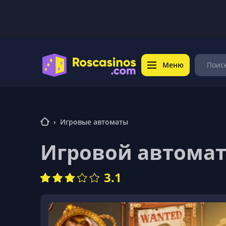
Меню
›
Игровые автоматы
Игровой автомат 
3.1