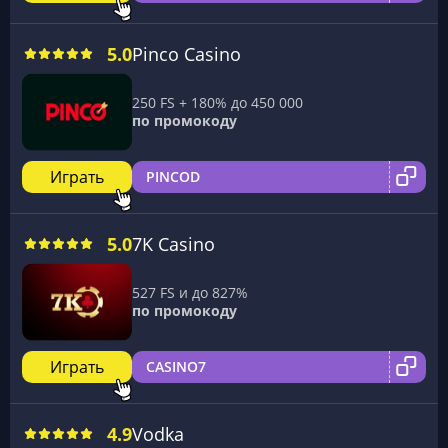
5.0
Pinco Casino
250 FS + 180% до 450 000
по промокоду
Играть
PINCOD
5.0
7K Casino
527 FS и до 827%
по промокоду
Играть
CASINO7
4.9
Vodka