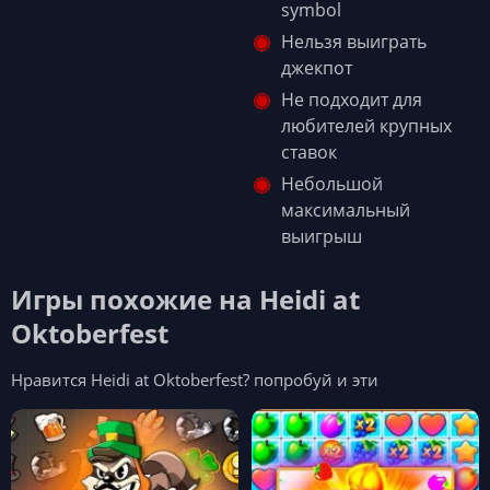
symbol
Нельзя выиграть
джекпот
Не подходит для
любителей крупных
ставок
Небольшой
максимальный
выигрыш
Игры похожие на Heidi at
Oktoberfest
Нравится Heidi at Oktoberfest? попробуй и эти