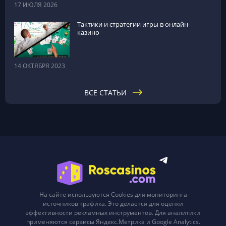
17 ИЮЛЯ 2026
Тактики и стратегии игры в онлайн-
казино
14 ОКТЯБРЯ 2023
ВСЕ СТАТЬИ
На сайте используются Cookies для мониторинга
источников трафика. Это делается для оценки
эффективности рекламных инструментов. Для аналитики
применяются сервисы Яндекс.Метрика и Google Analytics.