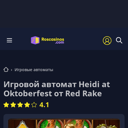
›
Игровые автоматы
Игровой автомат Heidi at
Oktoberfest от Red Rake
4.1