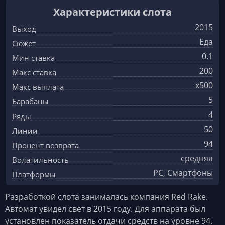
Характеристики слота
2015
Выход
Еда
Сюжет
0.1
Мин ставка
200
Макс ставка
x500
Макс выплата
5
Барабаны
4
Ряды
50
Линии
94
Процент возврата
средняя
Волатильность
PC, Смартфоны
Платформы
Разработкой слота занималась компания Red Rake.
Автомат увидел свет в 2015 году. Для аппарата был
установлен показатель отдачи средств на уровне 94.