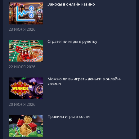
Заносы в онлайн казино
23 ИЮЛЯ 2026
Стратегии игры в рулетку
22 ИЮЛЯ 2026
Можно ли выиграть деньги в онлайн-
казино
20 ИЮЛЯ 2026
Правила игры в кости