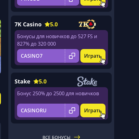
7K Casino
5.0
Бонусы для новичков до 527 FS и
827% до 320 000
CASINO7
Играть
Stake
5.0
Бонус 250% до 2500 для новичков
CASINORU
Играть
ВСЕ БОНУСЫ