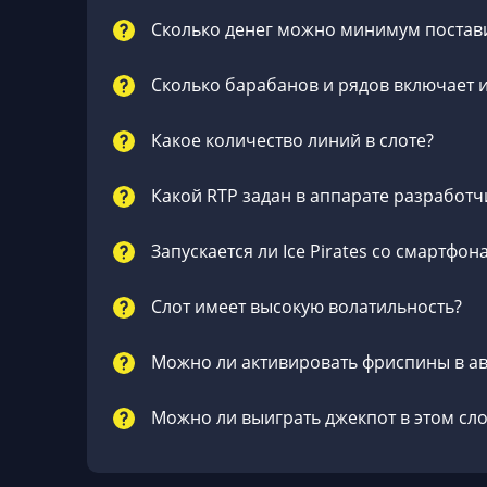
Сколько денег можно минимум поставить
Сколько барабанов и рядов включает 
Какое количество линий в слоте?
Какой RTP задан в аппарате разработ
Запускается ли Ice Pirates со смартфон
Слот имеет высокую волатильность?
Можно ли активировать фриспины в а
Можно ли выиграть джекпот в этом сло