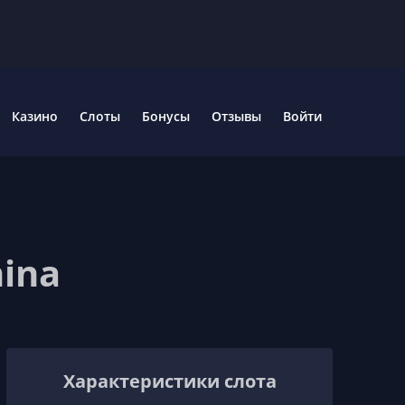
Казино
Слоты
Бонусы
Отзывы
Войти
hina
Характеристики слота