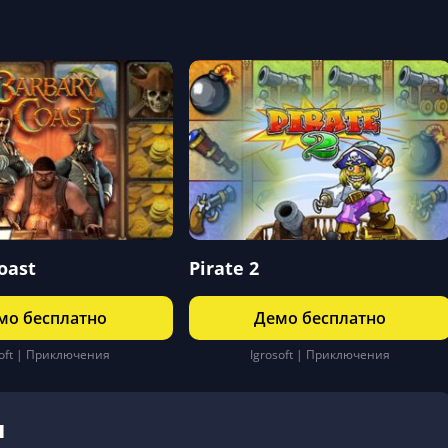
oast
Pirate 2
мо бесплатно
Демо бесплатно
oft | Приключения
Igrosoft | Приключения
ы