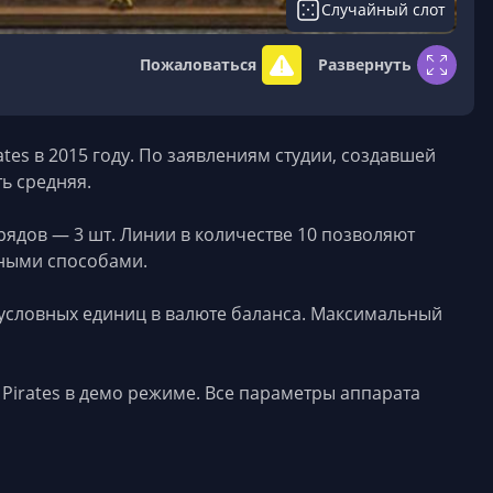
Случайный слот
Пожаловаться
Развернуть
ates в 2015 году. По заявлениям студии, создавшей
ть средняя.
 рядов — 3 шт. Линии в количестве 10 позволяют
ными способами.
 условных единиц в валюте баланса. Максимальный
 Pirates в демо режиме. Все параметры аппарата