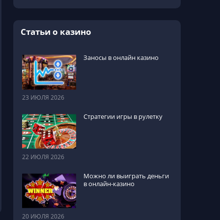
Статьи о казино
Заносы в онлайн казино
23 ИЮЛЯ 2026
Стратегии игры в рулетку
22 ИЮЛЯ 2026
Можно ли выиграть деньги
в онлайн-казино
20 ИЮЛЯ 2026