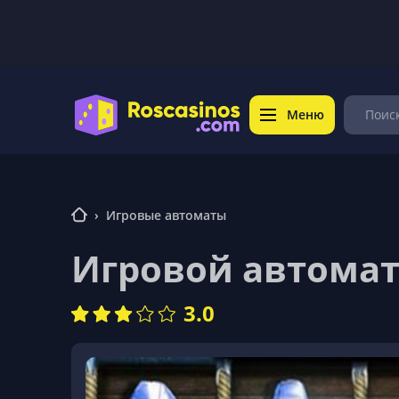
Меню
›
Игровые автоматы
Игровой автомат I
3.0