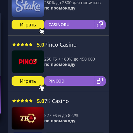
250% до 2500 для новичков
по промокоду
Играть
CASINORU
5.0
Pinco Casino
250 FS + 180% до 450 000
по промокоду
Играть
PINCOD
5.0
7K Casino
527 FS и до 827%
по промокоду