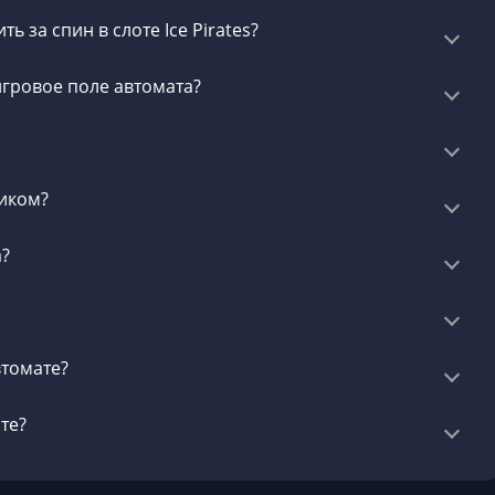
 за спин в слоте Ice Pirates?
игровое поле автомата?
чиком?
а?
втомате?
те?