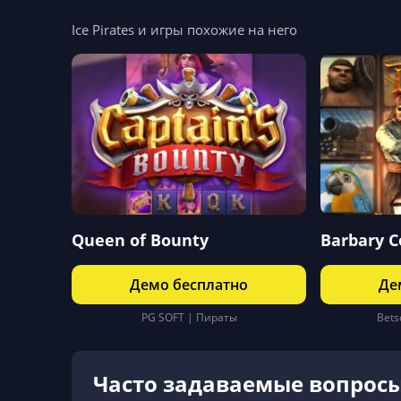
Ice Pirates и игры похожие на него
Queen of Bounty
Barbary C
Демо бесплатно
Де
PG SOFT | Пираты
Bets
Часто задаваемые вопрос