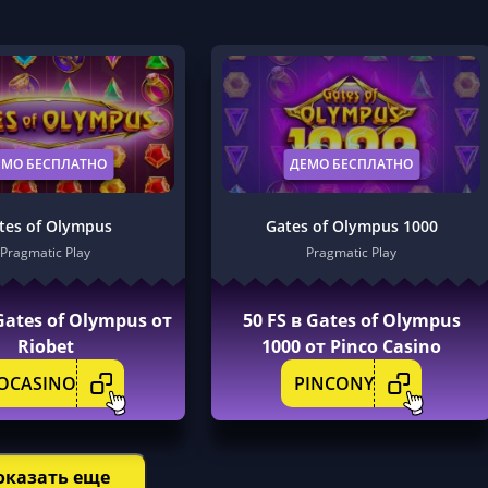
ЕМО БЕСПЛАТНО
ДЕМО БЕСПЛАТНО
tes of Olympus
Gates of Olympus 1000
Pragmatic Play
Pragmatic Play
 Gates of Olympus от
50 FS в Gates of Olympus
Riobet
1000 от Pinco Casino
IOCASINO
PINCONY
оказать еще