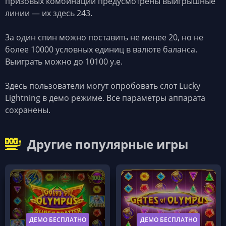
призовых комбинаций предусмотрены выигрышные
линии — их здесь 243.
За один спин можно поставить не менее 20, но не
более 10000 условных единиц в валюте баланса.
Выиграть можно до 10100 у.е.
Здесь пользователи могут опробовать слот Lucky
Lightning в демо режиме. Все параметры аппарата
сохранены.
Другие популярные игры
ДЕМО БЕСПЛАТНО
ДЕМО БЕСПЛАТНО