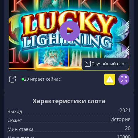
Случайный слот
20 играет сейчас
Характеристики слота
2021
Выход
История
Сюжет
20
Мин ставка
10000