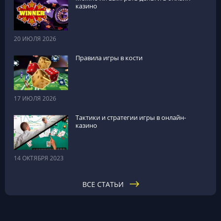
казино
20 ИЮЛЯ 2026
Правила игры в кости
17 ИЮЛЯ 2026
Тактики и стратегии игры в онлайн-
казино
14 ОКТЯБРЯ 2023
ВСЕ СТАТЬИ