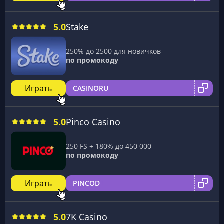
5.0
Stake
250% до 2500 для новичков
по промокоду
Играть
CASINORU
5.0
Pinco Casino
250 FS + 180% до 450 000
по промокоду
Играть
PINCOD
5.0
7K Casino