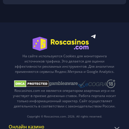
На сайте используются Cookies для мониторинга
источников трафика. Это делается для оценки
эффективности рекламных инструментов. Для аналитики
применяются сервисы Яндекс.Метрика и Google Analytics.
Roscasinos.com не является оператором азартных игр и не
участвует в приеме денежных ставок. Работа портала носит
только информационный характер. Сайт осуществляет
деятельность в соответствии с законодательством России.
Copyright © Roscasinos.com. 2026. All rights reserved.
Онлайн казино