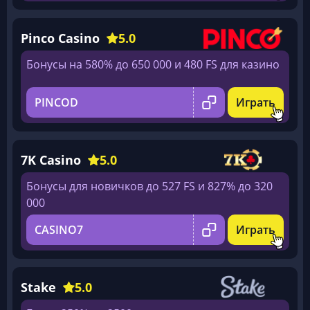
Pinco Casino
5.0
Бонусы на 580% до 650 000 и 480 FS для казино
PINCOD
Играть
7K Casino
5.0
Бонусы для новичков до 527 FS и 827% до 320
000
CASINO7
Играть
Stake
5.0