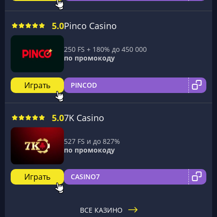
5.0
Pinco Casino
250 FS + 180% до 450 000
по промокоду
Играть
PINCOD
5.0
7K Casino
527 FS и до 827%
по промокоду
Играть
CASINO7
ВСЕ КАЗИНО