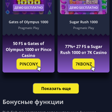
ДЕМО БЕСПЛАТНО
ДЕМО БЕСПЛАТНО
Gates of Olympus 1000
Sugar Rush 1000
Pragmatic Play
Pragmatic Play
50 FS в Gates of
77%+ 27 FS в Sugar
Olympus 1000 от Pinco
Rush 1000 от 7K Casino
Casino
PINCONY
7KBONZ
Показать еще
Бонусные функции