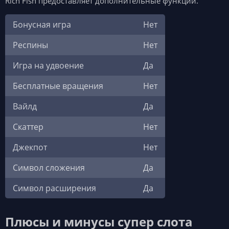
Rich Fish предоставляет дополнительные функции.
Бонусная игра
Нет
Респины
Нет
Игра на удвоение
Да
Бесплатные вращения
Нет
Вайлд
Да
Скаттер
Нет
Джекпот
Нет
Символ сложения
Да
Символ расширения
Да
Плюсы и минусы супер слота