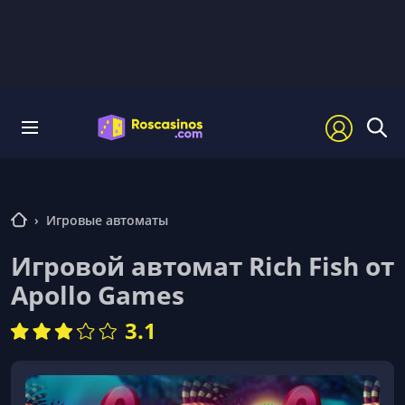
›
Игровые автоматы
Игровой автомат Rich Fish от
Apollo Games
3.1