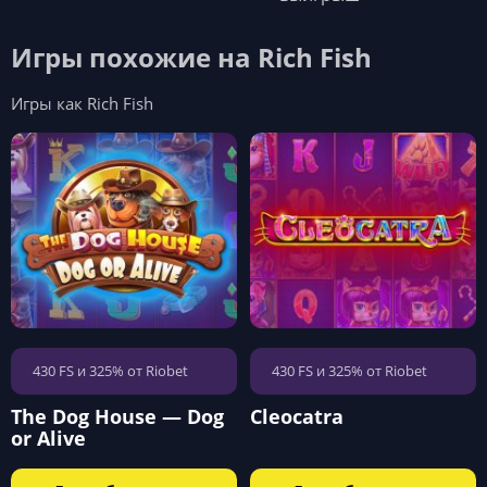
Игры похожие на Rich Fish
Игры как Rich Fish
430 FS и 325% от Riobet
430 FS и 325% от Riobet
The Dog House — Dog
Cleocatra
or Alive