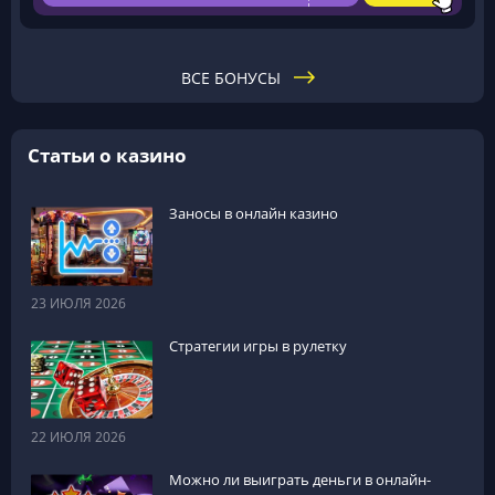
ВСЕ БОНУСЫ
Статьи о казино
Заносы в онлайн казино
23 ИЮЛЯ 2026
Стратегии игры в рулетку
22 ИЮЛЯ 2026
Можно ли выиграть деньги в онлайн-