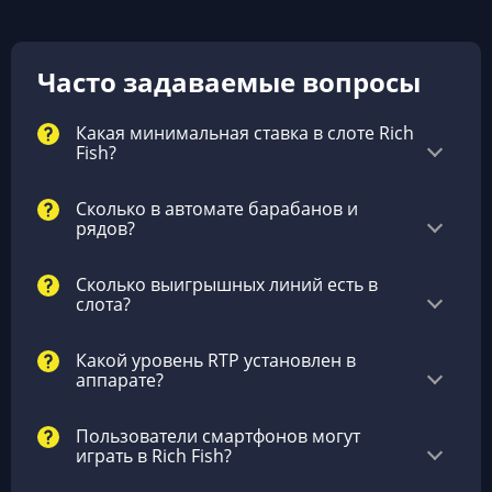
Часто задаваемые вопросы
Какая минимальная ставка в слоте Rich
Fish?
Сколько в автомате барабанов и
рядов?
Сколько выигрышных линий есть в
слота?
Какой уровень RTP установлен в
аппарате?
Пользователи смартфонов могут
играть в Rich Fish?