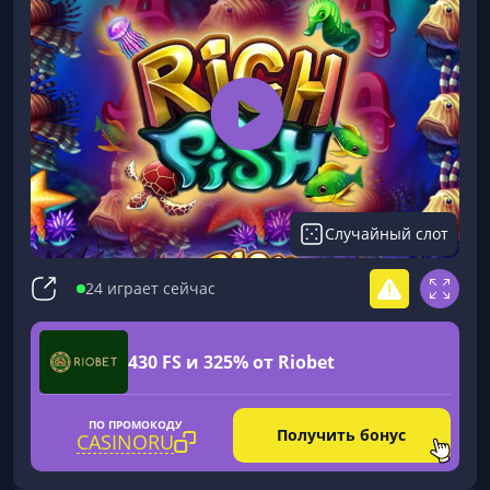
Случайный слот
24 играет сейчас
430 FS и 325% от Riobet
ПО ПРОМОКОДУ
Получить бонус
CASINORU