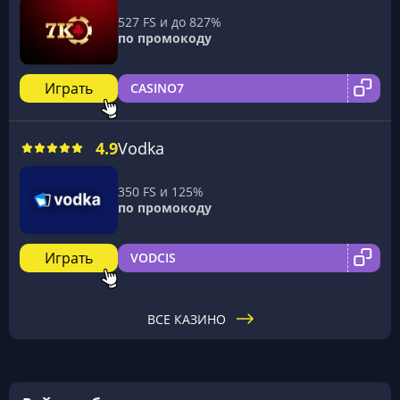
527 FS и до 827%
по промокоду
Играть
CASINO7
4.9
Vodka
350 FS и 125%
по промокоду
Играть
VODCIS
ВСЕ КАЗИНО