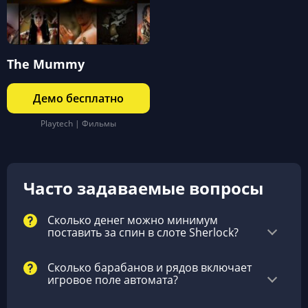
The Mummy
Демо бесплатно
Playtech | Фильмы
Часто задаваемые вопросы
Сколько денег можно минимум
поставить за спин в слоте Sherlock?
Сколько барабанов и рядов включает
игровое поле автомата?