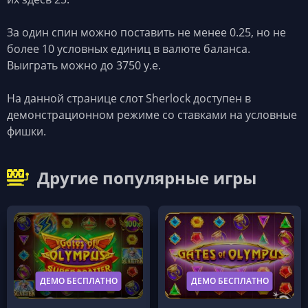
За один спин можно поставить не менее 0.25, но не
более 10 условных единиц в валюте баланса.
Выиграть можно до 3750 у.е.
На данной странице слот Sherlock доступен в
демонстрационном режиме со ставками на условные
фишки.
Другие популярные игры
ДЕМО БЕСПЛАТНО
ДЕМО БЕСПЛАТНО