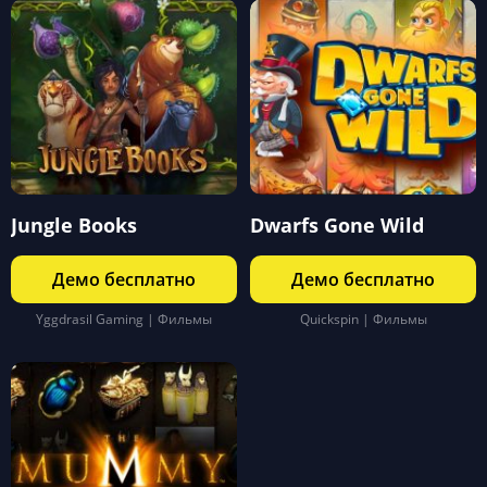
Jungle Books
Dwarfs Gone Wild
Демо бесплатно
Демо бесплатно
Yggdrasil Gaming | Фильмы
Quickspin | Фильмы