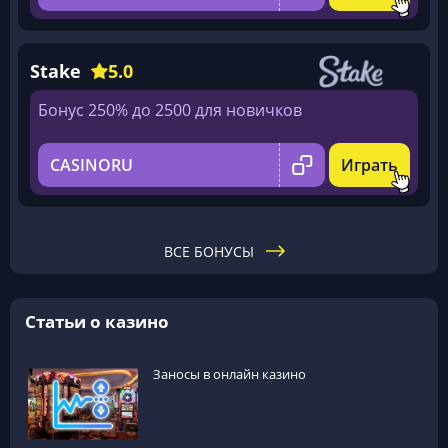
Stake
5.0
Бонус 250% до 2500 для новичков
CASINORU
Играть
ВСЕ БОНУСЫ
Статьи о казино
Заносы в онлайн казино