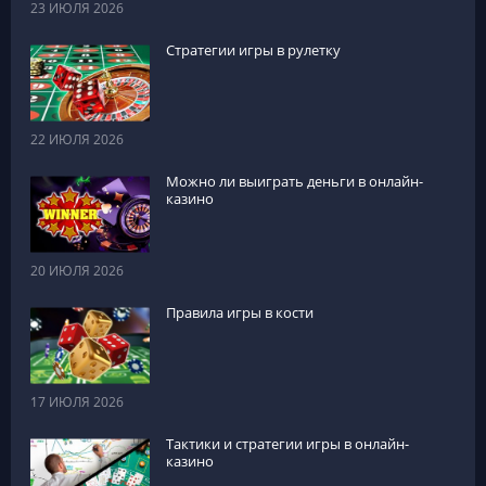
23 ИЮЛЯ 2026
Стратегии игры в рулетку
22 ИЮЛЯ 2026
Можно ли выиграть деньги в онлайн-
казино
20 ИЮЛЯ 2026
Правила игры в кости
17 ИЮЛЯ 2026
Тактики и стратегии игры в онлайн-
казино