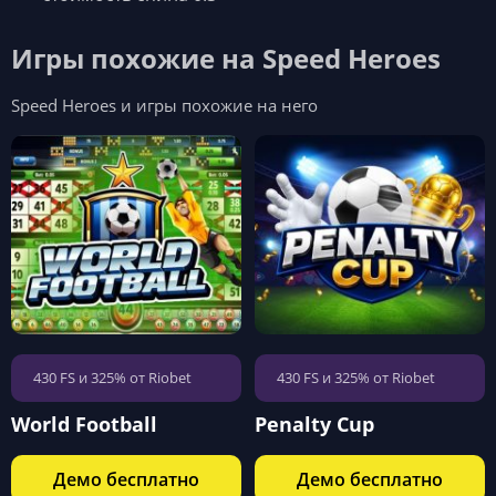
Игры похожие на Speed Heroes
Speed Heroes и игры похожие на него
430 FS и 325% от Riobet
430 FS и 325% от Riobet
World Football
Penalty Cup
Демо бесплатно
Демо бесплатно