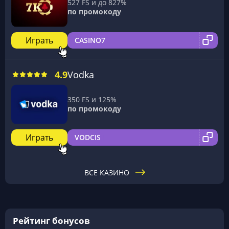
527 FS и до 827%
по промокоду
Играть
CASINO7
4.9
Vodka
350 FS и 125%
по промокоду
Играть
VODCIS
ВСЕ КАЗИНО
Рейтинг бонусов