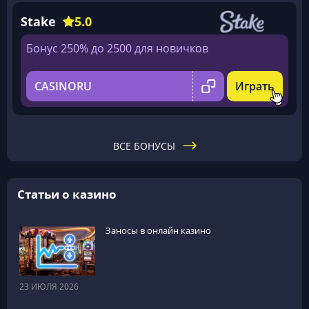
Stake
5.0
Бонус 250% до 2500 для новичков
CASINORU
Играть
ВСЕ БОНУСЫ
Статьи о казино
Заносы в онлайн казино
23 ИЮЛЯ 2026