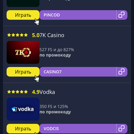
Играть
PINCOD
5.0
7K Casino
527 FS и до 827%
по промокоду
Играть
CASINO7
4.9
Vodka
350 FS и 125%
по промокоду
Играть
VODCIS