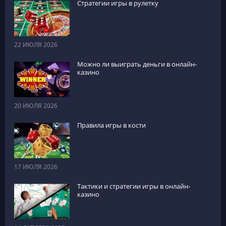
Стратегии игры в рулетку
22 ИЮЛЯ 2026
Можно ли выиграть деньги в онлайн-
казино
20 ИЮЛЯ 2026
Правила игры в кости
17 ИЮЛЯ 2026
Тактики и стратегии игры в онлайн-
казино