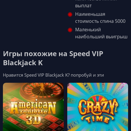
выплат
Наименьшая
стоимость спина 5000
Маленький
наибольший выигрыш
Игры похожие на Speed VIP
Blackjack K
Нравится Speed VIP Blackjack K? попробуй и эти